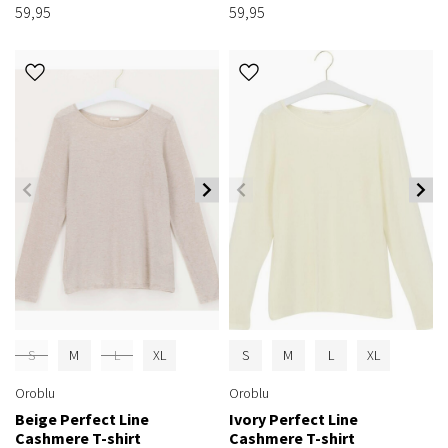
59,95
59,95
S
M
L
XL
S
M
L
XL
Oroblu
Oroblu
Beige Perfect Line
Ivory Perfect Line
Cashmere T-shirt
Cashmere T-shirt