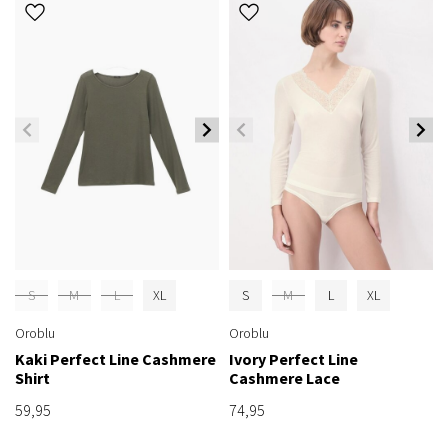
S
M
L
XL
S
M
L
XL
Oroblu
Oroblu
Kaki Perfect Line Cashmere
Ivory Perfect Line
Shirt
Cashmere Lace
59,95
74,95