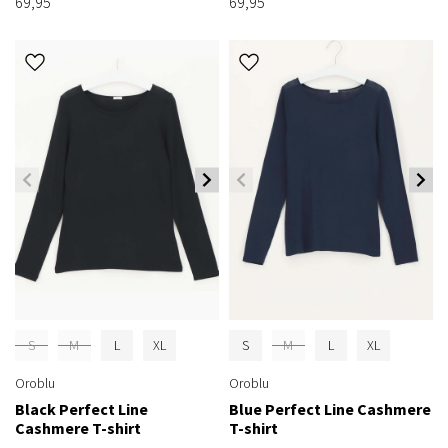
69,95
69,95
S
M
L
XL
S
M
L
XL
Oroblu
Oroblu
Black Perfect Line
Blue Perfect Line Cashmere
Cashmere T-shirt
T-shirt