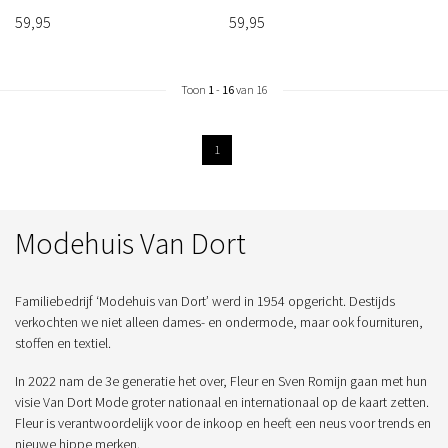
59,95
59,95
Toon
1
-
16
van 16
1
Modehuis Van Dort
Familiebedrijf ‘Modehuis van Dort’ werd in 1954 opgericht. Destijds
verkochten we niet alleen dames- en ondermode, maar ook fournituren,
stoffen en textiel.
In 2022 nam de 3e generatie het over, Fleur en Sven Romijn gaan met hun
visie Van Dort Mode groter nationaal en internationaal op de kaart zetten.
Fleur is verantwoordelijk voor de inkoop en heeft een neus voor trends en
nieuwe hippe merken.