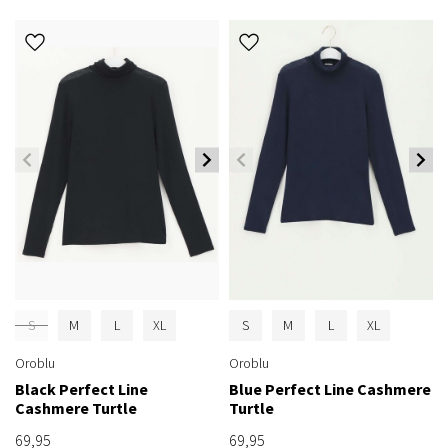
S
M
L
XL
S
M
L
XL
Oroblu
Oroblu
Black Perfect Line
Blue Perfect Line Cashmere
Cashmere Turtle
Turtle
69,95
69,95