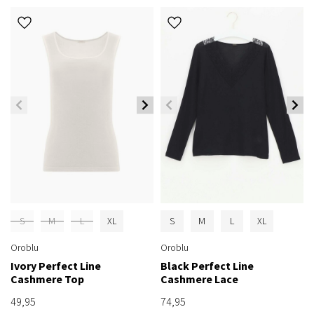
S
M
L
XL
S
M
L
XL
Oroblu
Oroblu
Ivory Perfect Line
Black Perfect Line
Cashmere Top
Cashmere Lace
49,95
74,95