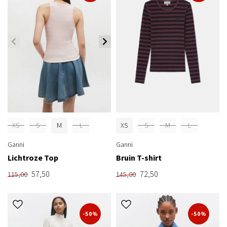
XS
S
M
L
XS
S
M
L
Ganni
Ganni
Lichtroze Top
Bruin T-shirt
57,50
72,50
115,00
145,00
-50%
-50%