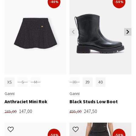
-40%
-50%
XS
S
M
38
39
40
Ganni
Ganni
Anthraciet Mini Rok
Black Studs Low Boot
147,00
247,50
245,00
495,00
-50%
-50%