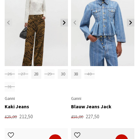
26
27
28
29
30
38
40
31
Ganni
Ganni
Kaki Jeans
Blauw Jeans Jack
212,50
227,50
425,00
455,00