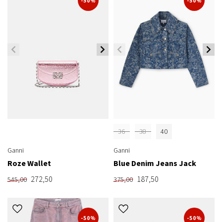
-50%
-50%
36
38
40
Ganni
Ganni
Roze Wallet
Blue Denim Jeans Jack
272,50
187,50
545,00
375,00
-50%
-50%