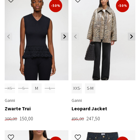
-50%
-50%
XS
S
M
L
XXS-
S-M
XS
Ganni
Ganni
Zwarte Trui
Leopard Jacket
150,00
247,50
300,00
495,00