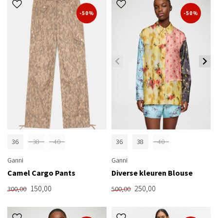
-50%
-50%
36
38
40
36
38
40
Ganni
Ganni
Camel Cargo Pants
Diverse kleuren Blouse
150,00
250,00
300,00
500,00