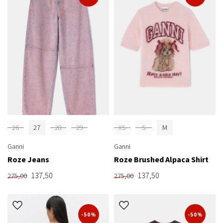
26
27
28
29
XS
S
M
Ganni
Ganni
Roze Jeans
Roze Brushed Alpaca Shirt
137,50
137,50
275,00
275,00
-50%
-50%