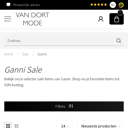
Persoonlijk advies
Familiebedrijf sinds 195
9.2
0
MENU
Home
/
Sale
/
Ganni
Ganni Sale
Bekijk onze selectie sale items van Ganni. Shop nu je favoriete items tot
50% korting.
Filters