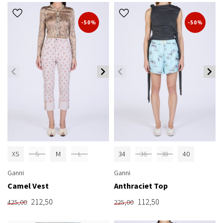
-50%
-50%
XS
S
M
L
34
36
38
40
Ganni
Ganni
Camel Vest
Anthraciet Top
212,50
112,50
425,00
225,00