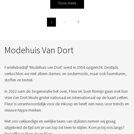
Toon meer
1
2
Modehuis Van Dort
Familiebedrijf ‘Modehuis van Dort’ werd in 1954 opgericht. Destijds
verkochten we niet alleen dames- en ondermode, maar ook fournituren,
stoffen en textiel.
In 2022 nam de 3e generatie het over, Fleur en Sven Romijn gaan met hun
visie Van Dort Mode groter nationaal en internationaal op de kaart zetten.
Fleur is verantwoordelijk voor de inkoop en heeft een neus voor trends en
nieuwe hippe merken.
Met ons vakkundige en eerlijke team van stylistes nemen wij graag
uitgebreid de tijd om je van top tot teen te stijlen. Kom je bij ons langs?
De koffie en thee staan klaar.