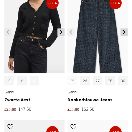
-50%
-50%
S
M
L
25
26
27
28
30
Ganni
Ganni
Zwarte Vest
Donkerblauwe Jeans
147,50
162,50
295,00
325,00