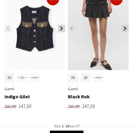
36
38
40
36
38
40
Ganni
Ganni
Indigo Gilet
Black Rok
147,50
147,50
295,00
295,00
Toon
1
-
24
van 37