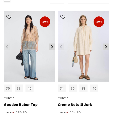
-50%
-50%
36
38
40
34
36
38
40
Munthe
Munthe
Gouden Babur Top
Creme Betulli Jurk
169,50
124,50
339,00
249,00