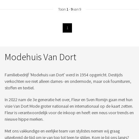
Toon
1
-
9
van 9
1
Modehuis Van Dort
Familiebedrijf ‘Modehuis van Dort’ werd in 1954 opgericht. Destijds
verkochten we niet alleen dames- en ondermode, maar ook fournituren,
stoffen en textiel.
In 2022 nam de 3e generatie het over, Fleur en Sven Romijn gaan met hun
visie Van Dort Mode groter nationaal en internationaal op de kaart zetten.
Fleur is verantwoordelijk voor de inkoop en heeft een neus voor trends en
nieuwe hippe merken.
Met ons vakkundige en eerlijke team van stylistes nemen wij graag
uitgebreid de tijd om je van top tot teen te stijlen. Kom je bij ons langs?