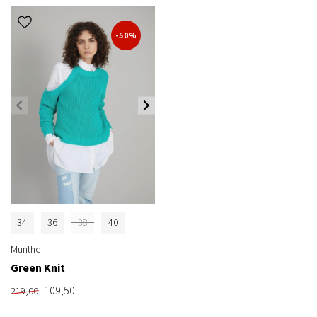
-50%
34
36
38
40
Munthe
Green Knit
109,50
219,00