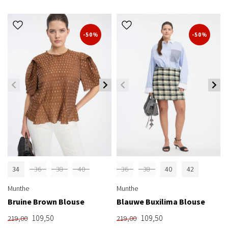
-50%
-50%
34
36
38
40
36
38
40
42
Munthe
Munthe
Bruine Brown Blouse
Blauwe Buxilima Blouse
109,50
109,50
219,00
219,00