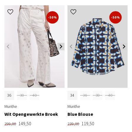
-50%
-50%
36
38
40
34
36
38
40
Munthe
Munthe
Wit Opengewerkte Broek
Blue Blouse
149,50
119,50
299,00
239,00