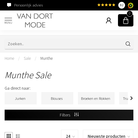
Persoonlijk advies
Familiebedrijf sinds 195
9.2
0
MENU
Home
/
Sale
/
Munthe
Munthe Sale
Ga direct naar:
Jurken
Blouses
Broeken en Rokken
Truien & 
Filters