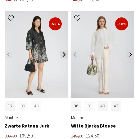
-50%
-50%
36
38
40
36
38
40
42
Munthe
Munthe
Zwarte Ratana Jurk
Witte Bjarka Blouse
199,50
124,50
399,00
249,00