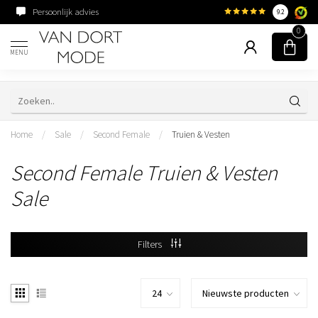
Persoonlijk advies
Familiebedrijf sinds 195
9.2
0
MENU
Home
/
Sale
/
Second Female
/
Truien & Vesten
Second Female Truien & Vesten
Sale
Filters