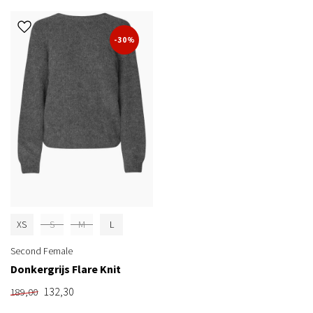
-30%
XS
S
M
L
Second Female
Donkergrijs Flare Knit
132,30
189,00