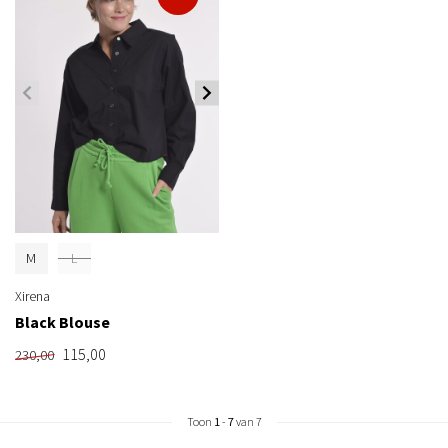
M
L
Xirena
Black Blouse
115,00
230,00
Toon
1
-
7
van 7