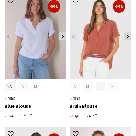
-50%
-50%
XS
S
M
S
M
L
XL
Xirena
Xirena
Blue Blouse
Bruin Blouse
105,00
124,50
210,00
249,00