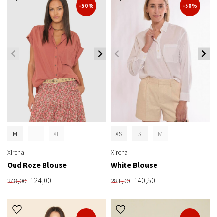
-50%
-50%
M
L
XL
XS
S
M
Xirena
Xirena
Oud Roze Blouse
White Blouse
124,00
140,50
248,00
281,00