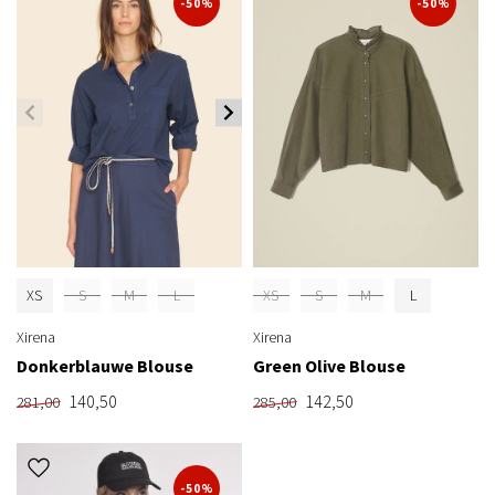
-50%
-50%
XS
S
M
L
XS
S
M
L
Xirena
Xirena
Donkerblauwe Blouse
Green Olive Blouse
140,50
142,50
281,00
285,00
-50%