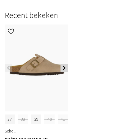
Recent bekeken
37
38
39
40
41
Scholl
Beige Fae SueSP-W