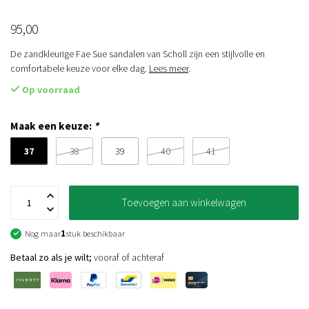
95,00
De zandkleurige Fae Sue sandalen van Scholl zijn een stijlvolle en
comfortabele keuze voor elke dag.
Lees meer
.
Op voorraad
Maak een keuze:
*
37
38
39
40
41
Toevoegen aan winkelwagen
Nog maar
1
stuk beschikbaar
Betaal zo als je wilt;
vooraf of achteraf