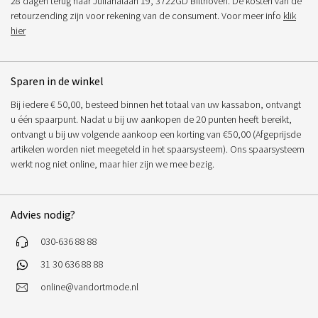
28 dagen terug naar Julianalaan 19, 3722GD Bilthoven. De kosten van de
retourzending zijn voor rekening van de consument. Voor meer info
klik
hier
Sparen in de winkel
Bij iedere € 50,00, besteed binnen het totaal van uw kassabon, ontvangt
u één spaarpunt. Nadat u bij uw aankopen de 20 punten heeft bereikt,
ontvangt u bij uw volgende aankoop een korting van €50,00 (Afgeprijsde
artikelen worden niet meegeteld in het spaarsysteem). Ons spaarsysteem
werkt nog niet online, maar hier zijn we mee bezig.
Advies nodig?
030-636 88 88
31 30 636 88 88
online@vandortmode.nl