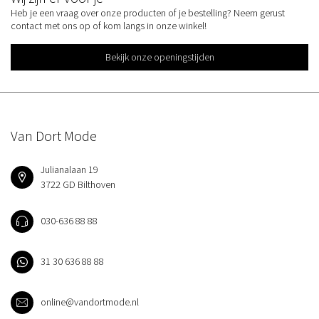
Heb je een vraag over onze producten of je bestelling? Neem gerust
contact met ons op of kom langs in onze winkel!
Bekijk onze openingstijden
Van Dort Mode
Julianalaan 19
3722 GD Bilthoven
030-636 88 88
31 30 636 88 88
online@vandortmode.nl