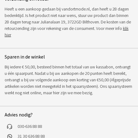
Heeft u een aankoop gedaan bij vandortmode.nl, dan heeft u 28 dagen
bedenktijd. Is het product niet naar wens, stuur uw product dan binnen
28 dagen terug naar Julianalaan 19, 3722GD Bilthoven. De kosten van de
retourzending zijn voor rekening van de consument. Voor meer info
klik
hier
Sparen in de winkel
Bij iedere € 50,00, besteed binnen het totaal van uw kassabon, ontvangt
u één spaarpunt. Nadat u bij uw aankopen de 20 punten heeft bereikt,
ontvangt u bij uw volgende aankoop een korting van €50,00 (Afgeprijsde
artikelen worden niet meegeteld in het spaarsysteem). Ons spaarsysteem
werkt nog niet online, maar hier zijn we mee bezig.
Advies nodig?
030-636 88 88
31 30 636 88 88