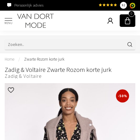
Persoonlijk advies
Familiebedrijf sinds 195
9.2
0
MENU
Home
/
Zwarte Rozom korte jurk
Zadig & Voltaire Zwarte Rozom korte jurk
Zadig & Voltaire
-50%