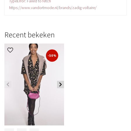
TypeError: Failed to fetch
https://www.vandortmode.nl/brands/zadig-voltaire/
Recent bekeken
-50%