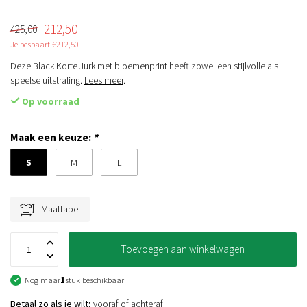
212,50
425,00
Je bespaart €212,50
Deze Black Korte Jurk met bloemenprint heeft zowel een stijlvolle als
speelse uitstraling.
Lees meer
.
Op voorraad
Maak een keuze:
*
S
M
L
Maattabel
Toevoegen aan winkelwagen
Nog maar
1
stuk beschikbaar
Betaal zo als je wilt;
vooraf of achteraf