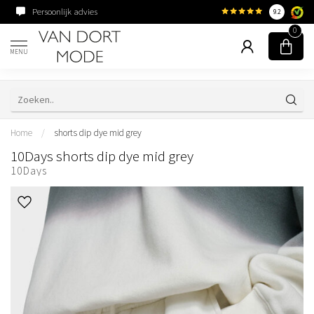
Persoonlijk advies
Familiebedrijf sinds 195
9.2
0
MENU
Home
/
shorts dip dye mid grey
10Days shorts dip dye mid grey
10Days