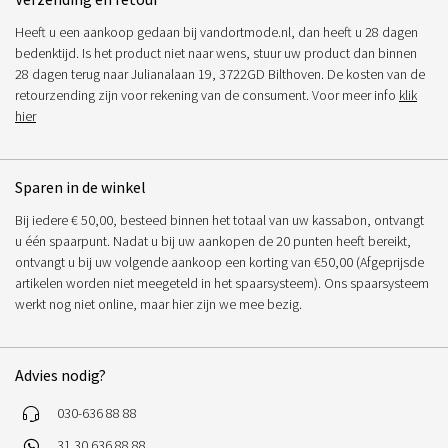
Heeft u een aankoop gedaan bij vandortmode.nl, dan heeft u 28 dagen
bedenktijd. Is het product niet naar wens, stuur uw product dan binnen
28 dagen terug naar Julianalaan 19, 3722GD Bilthoven. De kosten van de
retourzending zijn voor rekening van de consument. Voor meer info
klik
hier
Sparen in de winkel
Bij iedere € 50,00, besteed binnen het totaal van uw kassabon, ontvangt
u één spaarpunt. Nadat u bij uw aankopen de 20 punten heeft bereikt,
ontvangt u bij uw volgende aankoop een korting van €50,00 (Afgeprijsde
artikelen worden niet meegeteld in het spaarsysteem). Ons spaarsysteem
werkt nog niet online, maar hier zijn we mee bezig.
Advies nodig?
030-636 88 88
31 30 636 88 88