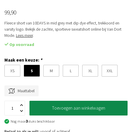
99,90
Fleece short van 10DAYS in mid grey met dip dye effect, trekkoord en
varsity logo. Bekijk de zachte, sportieve sweatshort online bij Van Dort
Mode.
Lees meer
.
Op voorraad
Maak een keuze:
*
S
XS
M
L
XL
XXL
Maattabel
Toevoegen aan winkelwagen
Nog maar
3
stuks beschikbaar
Betaal zo als je wilt;
vooraf of achteraf