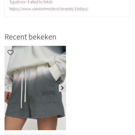
TypeError: Failed to fetch
https://www.vandortmode.nl/brands/10days/
Recent bekeken