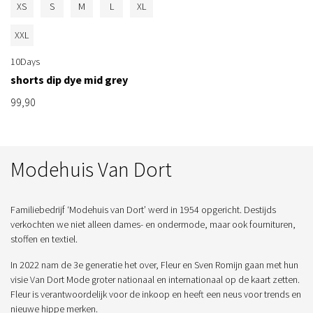
XS
S
M
L
XL
XXL
10Days
shorts dip dye mid grey
99,90
Modehuis Van Dort
Familiebedrijf ‘Modehuis van Dort’ werd in 1954 opgericht. Destijds
verkochten we niet alleen dames- en ondermode, maar ook fournituren,
stoffen en textiel.
In 2022 nam de 3e generatie het over, Fleur en Sven Romijn gaan met hun
visie Van Dort Mode groter nationaal en internationaal op de kaart zetten.
Fleur is verantwoordelijk voor de inkoop en heeft een neus voor trends en
nieuwe hippe merken.