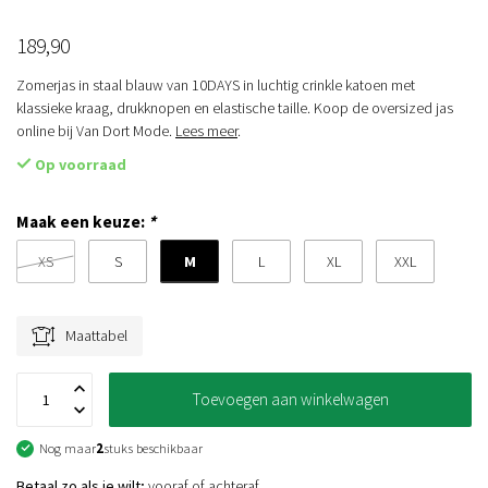
189,90
Zomerjas in staal blauw van 10DAYS in luchtig crinkle katoen met
klassieke kraag, drukknopen en elastische taille. Koop de oversized jas
online bij Van Dort Mode.
Lees meer
.
Op voorraad
Maak een keuze:
*
M
XS
S
L
XL
XXL
Maattabel
Toevoegen aan winkelwagen
Nog maar
2
stuks beschikbaar
Betaal zo als je wilt;
vooraf of achteraf