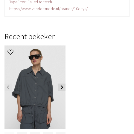
TypeError: Failed to fetch
https://www.vandortmode.nl/brands/10days/
Recent bekeken