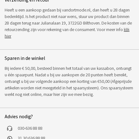
Heeft u een aankoop gedaan bij vandortmode.nl, dan heeft u 28 dagen
bedenktijd. Is het product niet naar wens, stuur uw product dan binnen
28 dagen terug naar Julianalaan 19, 3722GD Bilthoven. De kosten van de
retourzending zijn voor rekening van de consument. Voor meer info
klik
hier
Sparen in de winkel
Bij iedere € 50,00, besteed binnen het totaal van uw kassabon, ontvangt
u één spaarpunt. Nadat u bij uw aankopen de 20 punten heeft bereikt,
ontvangt u bij uw volgende aankoop een korting van €50,00 (Afgeprijsde
artikelen worden niet meegeteld in het spaarsysteem). Ons spaarsysteem
werkt nog niet online, maar hier zijn we mee bezig.
Advies nodig?
030-636 88 88
31 30 636 88 88