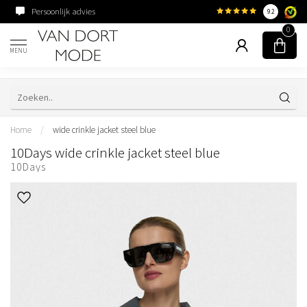
Persoonlijk advies
Familiebedrijf sinds 195
9.2
0
MENU
Home
/
wide crinkle jacket steel blue
10Days wide crinkle jacket steel blue
10Days