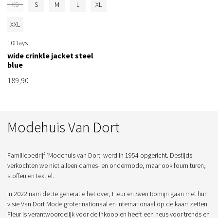
XS
S
M
L
XL
XXL
10Days
wide crinkle jacket steel
blue
189,90
Modehuis Van Dort
Familiebedrijf ‘Modehuis van Dort’ werd in 1954 opgericht. Destijds
verkochten we niet alleen dames- en ondermode, maar ook fournituren,
stoffen en textiel.
In 2022 nam de 3e generatie het over, Fleur en Sven Romijn gaan met hun
visie Van Dort Mode groter nationaal en internationaal op de kaart zetten.
Fleur is verantwoordelijk voor de inkoop en heeft een neus voor trends en