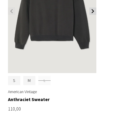
S
M
L
American Vintage
Anthraciet Sweater
110,00