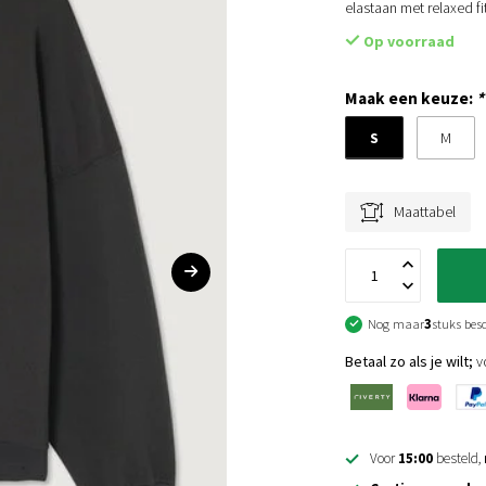
elastaan met relaxed fi
Op voorraad
Maak een keuze:
*
S
M
Maattabel
Nog maar
3
stuks bes
Betaal zo als je wilt;
vo
Voor
15:00
besteld,