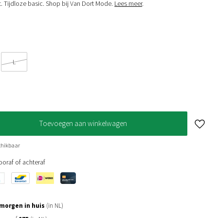
t. Tijdloze basic. Shop bij Van Dort Mode.
Lees meer
.
L
Toevoegen aan winkelwagen
chikbaar
oraf of achteraf
morgen in huis
(in NL)