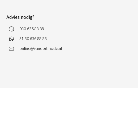
Advies nodig?
030-636 88 88
31 30 636 88 88
online@vandortmode.nl