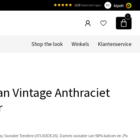
1229
beoordelingen
9.2
0
Shop the look
Winkels
Klantenservice
e
n Vintage Anthraciet
r
bay Sweater Tenebre (ATU03DE26). Dames sweater van 98% katoen en 2%