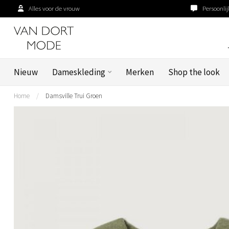
Alles voor de vrouw
Persoonlij
Nieuw
Dameskleding
Merken
Shop the look
Home
/
Damsville Trui Groen