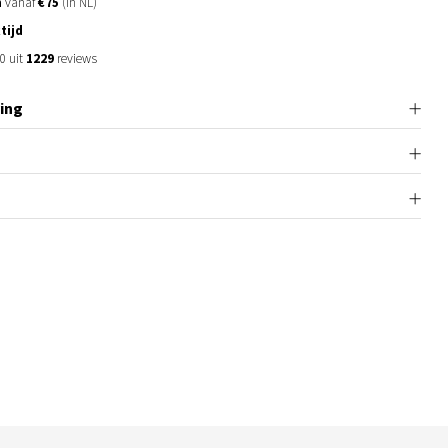
n
vanaf
€75
(in NL)
tijd
0 uit
1229
reviews
ing