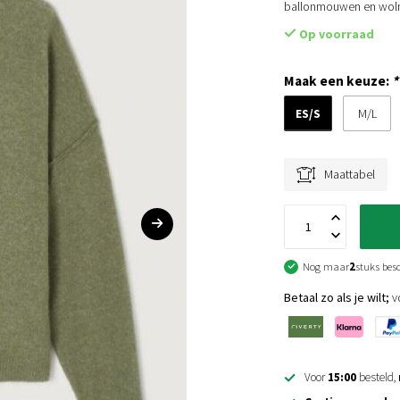
ballonmouwen en wolm
Op voorraad
Maak een keuze:
*
ES/S
M/L
Maattabel
Nog maar
2
stuks bes
Betaal zo als je wilt;
vo
Voor
15:00
besteld,