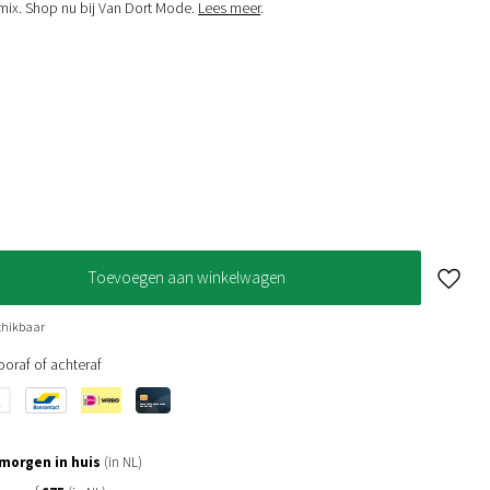
ix. Shop nu bij Van Dort Mode.
Lees meer
.
Toevoegen aan winkelwagen
chikbaar
oraf of achteraf
morgen in huis
(in NL)