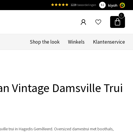
1229
beoordelingen
9.2
0
Shop the look
Winkels
Klantenservice
e
n Vintage Damsville Trui
ille trui in Hagedis Gemêleerd. Oversized damestrui met boothals,