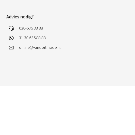
Advies nodig?
030-636 88 88
31 30 636 88 88
online@vandortmode.nl