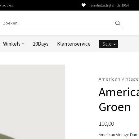
k advies
Familiebedrijf sinds 1954
Winkels
10Days
Klantenservice
Sale
American Vintag
America
Groen
100,00
American Vintage Damsv