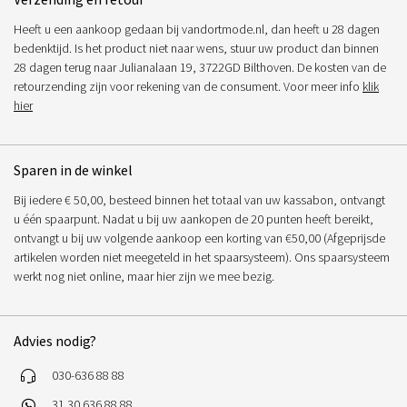
Heeft u een aankoop gedaan bij vandortmode.nl, dan heeft u 28 dagen
bedenktijd. Is het product niet naar wens, stuur uw product dan binnen
28 dagen terug naar Julianalaan 19, 3722GD Bilthoven. De kosten van de
retourzending zijn voor rekening van de consument. Voor meer info
klik
hier
Sparen in de winkel
Bij iedere € 50,00, besteed binnen het totaal van uw kassabon, ontvangt
u één spaarpunt. Nadat u bij uw aankopen de 20 punten heeft bereikt,
ontvangt u bij uw volgende aankoop een korting van €50,00 (Afgeprijsde
artikelen worden niet meegeteld in het spaarsysteem). Ons spaarsysteem
werkt nog niet online, maar hier zijn we mee bezig.
Advies nodig?
030-636 88 88
31 30 636 88 88