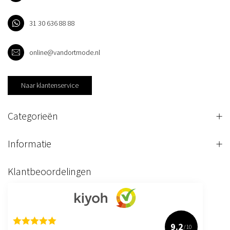
31 30 636 88 88
online@vandortmode.nl
Naar klantenservice
Categorieën
Informatie
Klantbeoordelingen
9.2
/10