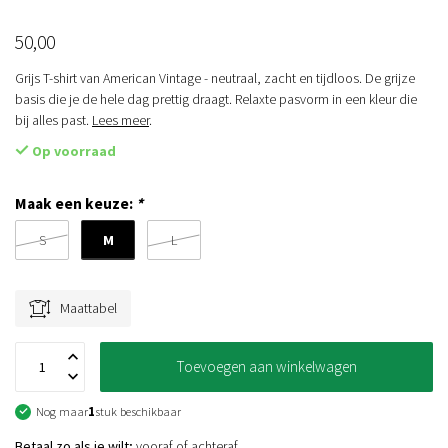
50,00
Grijs T-shirt van American Vintage - neutraal, zacht en tijdloos. De grijze
basis die je de hele dag prettig draagt. Relaxte pasvorm in een kleur die
bij alles past.
Lees meer
.
Op voorraad
Maak een keuze:
*
M
S
L
Maattabel
Toevoegen aan winkelwagen
Nog maar
1
stuk beschikbaar
Betaal zo als je wilt;
vooraf of achteraf