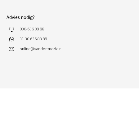
Advies nodig?
030-636 88 88
31 30 636 88 88
online@vandortmode.nl