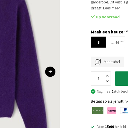
garderobe. Dit vest is
draagt.
Lees meer
.
Op voorraad
Maak een keuze:
*
S
M
Maattabel
Nog maar
1
stuk besc
Betaal zo als je wilt;
vo
Voor
15:00
besteld,