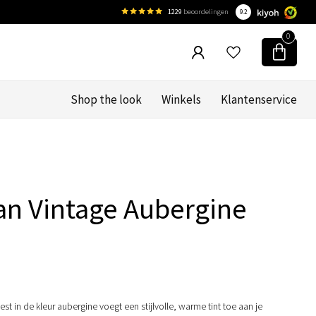
1229
beoordelingen
9.2
0
Shop the look
Winkels
Klantenservice
e
n Vintage Aubergine
st in de kleur aubergine voegt een stijlvolle, warme tint toe aan je