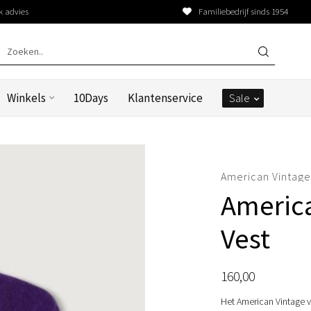
k advies
Familiebedrijf sinds 1954
Winkels
10Days
Klantenservice
Sale
American Vintag
America
Vest
160,00
Het American Vintage ve