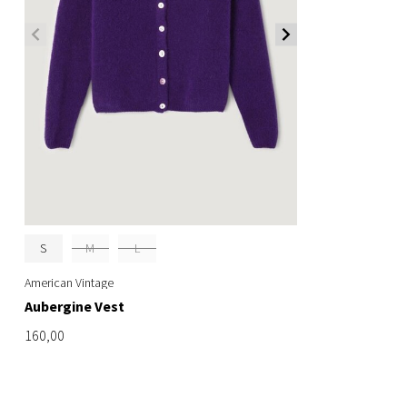
S
M
L
American Vintage
Aubergine Vest
160,00