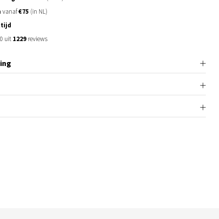
n
vanaf
€75
(in NL)
tijd
0 uit
1229
reviews
ing