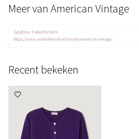
Meer van American Vintage
TypeError: Failed to fetch
https://www.vandortmode.nl/brands/american-vintage/
Recent bekeken