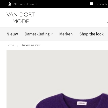
Alles voor de vrouw
Persoonlij
Nieuw
Dameskleding
Merken
Shop the look
Home
/
Aubergine Vest