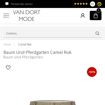
Persoonlijk advies
Familiebedrijf sinds 195
9.2
0
MENU
Home
/
Camel Rok
Baum Und Pferdgarten Camel Rok
Baum Und Pferdgarten
-50%