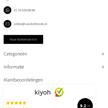
31 30 636 88 88
online@vandortmode.nl
Naar klantenservice
Categorieën
Informatie
Klantbeoordelingen
9.2
/10