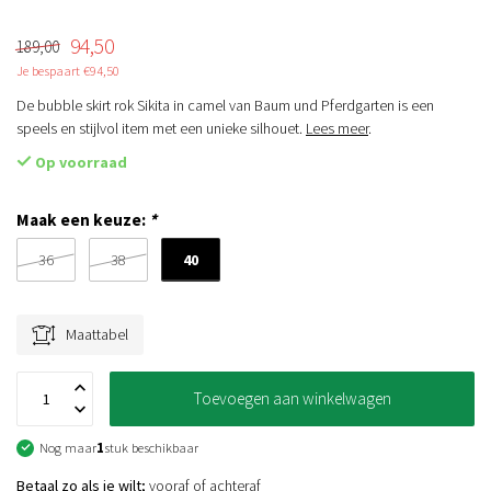
94,50
189,00
Je bespaart €94,50
De bubble skirt rok Sikita in camel van Baum und Pferdgarten is een
speels en stijlvol item met een unieke silhouet.
Lees meer
.
Op voorraad
Maak een keuze:
*
40
36
38
Maattabel
Toevoegen aan winkelwagen
Nog maar
1
stuk beschikbaar
Betaal zo als je wilt;
vooraf of achteraf