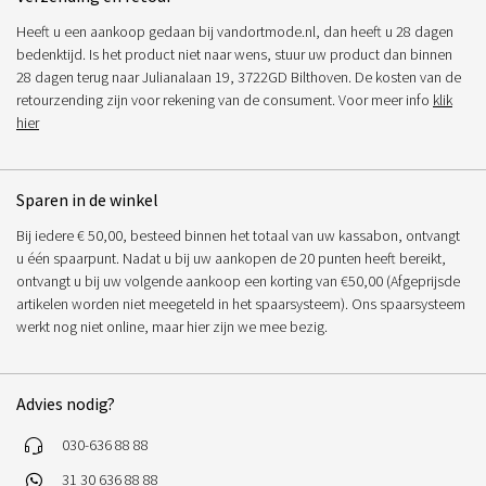
Heeft u een aankoop gedaan bij vandortmode.nl, dan heeft u 28 dagen
bedenktijd. Is het product niet naar wens, stuur uw product dan binnen
28 dagen terug naar Julianalaan 19, 3722GD Bilthoven. De kosten van de
retourzending zijn voor rekening van de consument. Voor meer info
klik
hier
Sparen in de winkel
Bij iedere € 50,00, besteed binnen het totaal van uw kassabon, ontvangt
u één spaarpunt. Nadat u bij uw aankopen de 20 punten heeft bereikt,
ontvangt u bij uw volgende aankoop een korting van €50,00 (Afgeprijsde
artikelen worden niet meegeteld in het spaarsysteem). Ons spaarsysteem
werkt nog niet online, maar hier zijn we mee bezig.
Advies nodig?
030-636 88 88
31 30 636 88 88