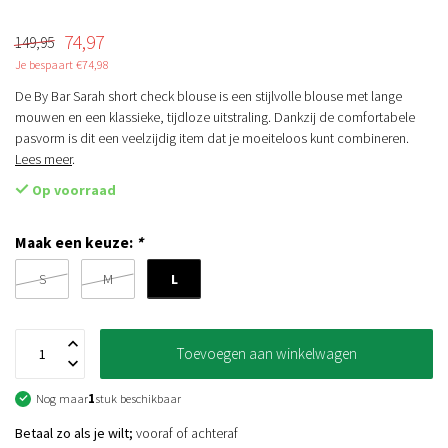
74,97
149,95
Je bespaart €74,98
De By Bar Sarah short check blouse is een stijlvolle blouse met lange
mouwen en een klassieke, tijdloze uitstraling. Dankzij de comfortabele
pasvorm is dit een veelzijdig item dat je moeiteloos kunt combineren.
Lees meer
.
Op voorraad
Maak een keuze:
*
L
S
M
Toevoegen aan winkelwagen
Nog maar
1
stuk beschikbaar
Betaal zo als je wilt;
vooraf of achteraf