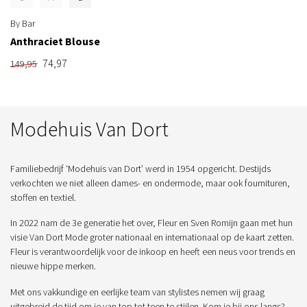
By Bar
Anthraciet Blouse
74,97
149,95
Modehuis Van Dort
Familiebedrijf ‘Modehuis van Dort’ werd in 1954 opgericht. Destijds
verkochten we niet alleen dames- en ondermode, maar ook fournituren,
stoffen en textiel.
In 2022 nam de 3e generatie het over, Fleur en Sven Romijn gaan met hun
visie Van Dort Mode groter nationaal en internationaal op de kaart zetten.
Fleur is verantwoordelijk voor de inkoop en heeft een neus voor trends en
nieuwe hippe merken.
Met ons vakkundige en eerlijke team van stylistes nemen wij graag
uitgebreid de tijd om je van top tot teen te stijlen. Kom je bij ons langs?