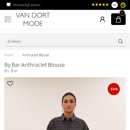
Persoonlijk advies
Familiebedrijf sinds 195
9.2
0
MENU
Home
/
Anthraciet Blouse
By Bar Anthraciet Blouse
By Bar
-50%