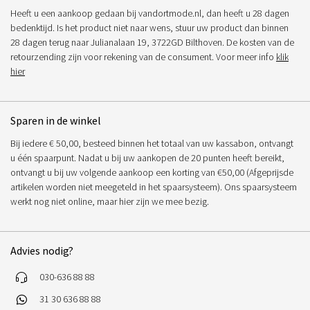
Heeft u een aankoop gedaan bij vandortmode.nl, dan heeft u 28 dagen
bedenktijd. Is het product niet naar wens, stuur uw product dan binnen
28 dagen terug naar Julianalaan 19, 3722GD Bilthoven. De kosten van de
retourzending zijn voor rekening van de consument. Voor meer info
klik
hier
Sparen in de winkel
Bij iedere € 50,00, besteed binnen het totaal van uw kassabon, ontvangt
u één spaarpunt. Nadat u bij uw aankopen de 20 punten heeft bereikt,
ontvangt u bij uw volgende aankoop een korting van €50,00 (Afgeprijsde
artikelen worden niet meegeteld in het spaarsysteem). Ons spaarsysteem
werkt nog niet online, maar hier zijn we mee bezig.
Advies nodig?
030-636 88 88
31 30 636 88 88