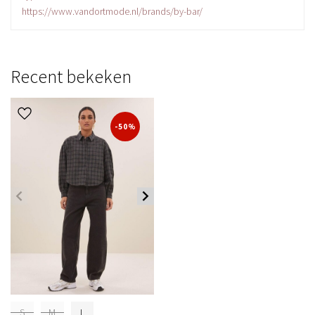
https://www.vandortmode.nl/brands/by-bar/
Recent bekeken
-50%
S
M
L