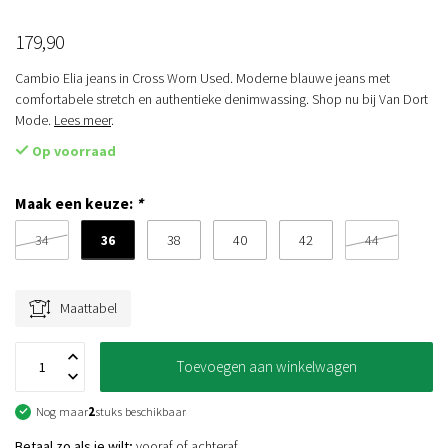
179,90
Cambio Elia jeans in Cross Worn Used. Moderne blauwe jeans met
comfortabele stretch en authentieke denimwassing. Shop nu bij Van Dort
Mode.
Lees meer
.
Op voorraad
Maak een keuze:
*
36
34
38
40
42
44
Maattabel
Toevoegen aan winkelwagen
Nog maar
2
stuks beschikbaar
Betaal zo als je wilt;
vooraf of achteraf