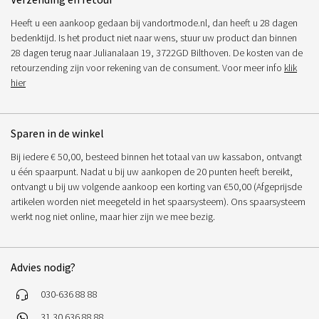
Heeft u een aankoop gedaan bij vandortmode.nl, dan heeft u 28 dagen
bedenktijd. Is het product niet naar wens, stuur uw product dan binnen
28 dagen terug naar Julianalaan 19, 3722GD Bilthoven. De kosten van de
retourzending zijn voor rekening van de consument. Voor meer info
klik
hier
Sparen in de winkel
Bij iedere € 50,00, besteed binnen het totaal van uw kassabon, ontvangt
u één spaarpunt. Nadat u bij uw aankopen de 20 punten heeft bereikt,
ontvangt u bij uw volgende aankoop een korting van €50,00 (Afgeprijsde
artikelen worden niet meegeteld in het spaarsysteem). Ons spaarsysteem
werkt nog niet online, maar hier zijn we mee bezig.
Advies nodig?
030-636 88 88
31 30 636 88 88