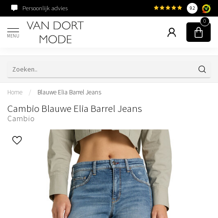
Persoonlijk advies
Familiebedrijf sinds 195
9.2
0
MENU
Home
/
Blauwe Elia Barrel Jeans
Cambio Blauwe Elia Barrel Jeans
Cambio