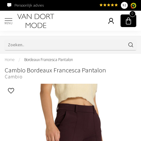
Persoonlijk advies
Familiebedrijf sinds 195
9.2
0
MENU
Home
/
Bordeaux Francesca Pantalon
Cambio Bordeaux Francesca Pantalon
Cambio