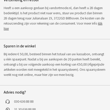
Heeft u een aankoop gedaan bij vandortmode.nl, dan heeft u 28 dagen
bedenktijd. Is het product niet naar wens, stuur uw product dan binnen
28 dagen terug naar Julianalaan 19, 3722GD Bilthoven. De kosten van de
retourzending zijn voor rekening van de consument. Voor meer info
klik
hier
Sparen in de winkel
Bij iedere € 50,00, besteed binnen het totaal van uw kassabon, ontvangt
u één spaarpunt. Nadat u bij uw aankopen de 20 punten heeft bereikt,
ontvangt u bij uw volgende aankoop een korting van €50,00 (Afgeprijsde
artikelen worden niet meegeteld in het spaarsysteem). Ons spaarsysteem
werkt nog niet online, maar hier zijn we mee bezig.
Advies nodig?
030-636 88 88
31 30 636 88 88