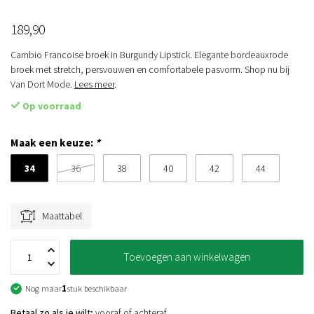
189,90
Cambio Francoise broek in Burgundy Lipstick. Elegante bordeauxrode
broek met stretch, persvouwen en comfortabele pasvorm. Shop nu bij
Van Dort Mode.
Lees meer
.
Op voorraad
Maak een keuze:
*
34
36
38
40
42
44
Maattabel
Toevoegen aan winkelwagen
Nog maar
1
stuk beschikbaar
Betaal zo als je wilt;
vooraf of achteraf