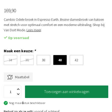
169,90
Cambio Odele broek in Espresso Earth. Bruine damesbroek van katoen
met stretch voor optimaal comfort en een moderne uitstraling. Shop bij
Van Dort Mode.
Lees meer
.
Op voorraad
Maak een keuze:
*
40
34
36
38
42
Maattabel
Toevoegen aan winkelwagen
Nog maar
1
stuk beschikbaar
Betaal zo als je wilt;
vooraf of achteraf