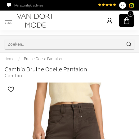
Persoonlijk advies
Familiebedrijf sinds 195
9.2
0
MENU
Home
/
Bruine Odelle Pantalon
Cambio Bruine Odelle Pantalon
Cambio