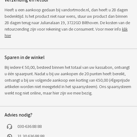
Heeft u een aankoop gedaan bij vandortmode.nl, dan heeft u 28 dagen
bedenktijd. Is het product niet naar wens, stuur uw product dan binnen
28 dagen terug naar Julianalaan 19, 3722GD Bilthoven. De kosten van de
retourzending zijn voor rekening van de consument. Voor meer info
klik
hier
Sparen in de winkel
Bij iedere € 50,00, besteed binnen het totaal van uw kassabon, ontvangt
u één spaarpunt. Nadat u bij uw aankopen de 20 punten heeft bereikt,
ontvangt u bij uw volgende aankoop een korting van €50,00 (Afgeprijsde
artikelen worden niet meegeteld in het spaarsysteem). Ons spaarsysteem
werkt nog niet online, maar hier zijn we mee bezig.
Advies nodig?
030-636 88 88
31 30 636 88 88