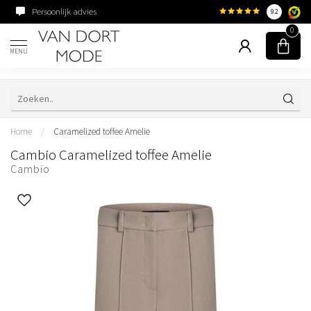
Persoonlijk advies
Familiebedrijf sinds 195
9.2
0
MENU
Home
/
Caramelized toffee Amelie
Cambio Caramelized toffee Amelie
Cambio