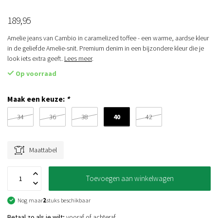
189,95
Amelie jeans van Cambio in caramelized toffee - een warme, aardse kleur
in de geliefde Amelie-snit. Premium denim in een bijzondere kleur die je
look iets extra geeft.
Lees meer
.
Op voorraad
Maak een keuze:
*
40
34
36
38
42
Maattabel
Toevoegen aan winkelwagen
Nog maar
2
stuks beschikbaar
Betaal zo als je wilt;
vooraf of achteraf