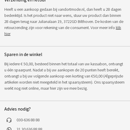
Heeft u een aankoop gedaan bij vandortmode.nl, dan heeft u 28 dagen
bedenktijd. Is het product niet naar wens, stuur uw product dan binnen
28 dagen terug naar Julianalaan 19, 3722GD Bilthoven. De kosten van de
retourzending zijn voor rekening van de consument. Voor meer info
klik
hier
Sparen in de winkel
Bij iedere € 50,00, besteed binnen het totaal van uw kassabon, ontvangt
u één spaarpunt. Nadat u bij uw aankopen de 20 punten heeft bereikt,
ontvangt u bij uw volgende aankoop een korting van €50,00 (Afgeprijsde
artikelen worden niet meegeteld in het spaarsysteem). Ons spaarsysteem
werkt nog niet online, maar hier zijn we mee bezig.
Advies nodig?
030-636 88 88
31 30 636 88 88