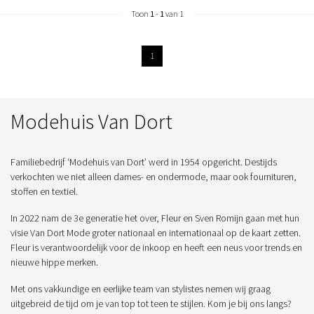
Toon
1
-
1
van 1
1
Modehuis Van Dort
Familiebedrijf ‘Modehuis van Dort’ werd in 1954 opgericht. Destijds
verkochten we niet alleen dames- en ondermode, maar ook fournituren,
stoffen en textiel.
In 2022 nam de 3e generatie het over, Fleur en Sven Romijn gaan met hun
visie Van Dort Mode groter nationaal en internationaal op de kaart zetten.
Fleur is verantwoordelijk voor de inkoop en heeft een neus voor trends en
nieuwe hippe merken.
Met ons vakkundige en eerlijke team van stylistes nemen wij graag
uitgebreid de tijd om je van top tot teen te stijlen. Kom je bij ons langs?