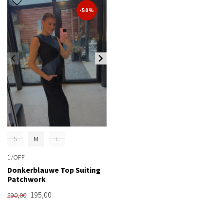
-50%
S
M
L
1/OFF
Donkerblauwe Top Suiting
Patchwork
195,00
390,00