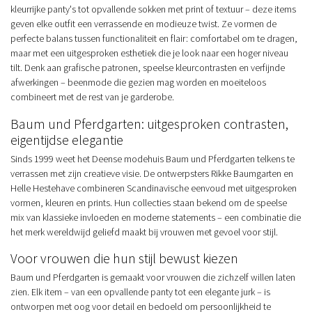
kleurrijke panty's tot opvallende sokken met print of textuur – deze items
geven elke outfit een verrassende en modieuze twist. Ze vormen de
perfecte balans tussen functionaliteit en flair: comfortabel om te dragen,
maar met een uitgesproken esthetiek die je look naar een hoger niveau
tilt. Denk aan grafische patronen, speelse kleurcontrasten en verfijnde
afwerkingen – beenmode die gezien mag worden en moeiteloos
combineert met de rest van je garderobe.
Baum und Pferdgarten: uitgesproken contrasten,
eigentijdse elegantie
Sinds 1999 weet het Deense modehuis Baum und Pferdgarten telkens te
verrassen met zijn creatieve visie. De ontwerpsters Rikke Baumgarten en
Helle Hestehave combineren Scandinavische eenvoud met uitgesproken
vormen, kleuren en prints. Hun collecties staan bekend om de speelse
mix van klassieke invloeden en moderne statements – een combinatie die
het merk wereldwijd geliefd maakt bij vrouwen met gevoel voor stijl.
Voor vrouwen die hun stijl bewust kiezen
Baum und Pferdgarten is gemaakt voor vrouwen die zichzelf willen laten
zien. Elk item – van een opvallende panty tot een elegante jurk – is
ontworpen met oog voor detail en bedoeld om persoonlijkheid te