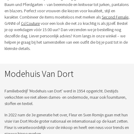
Baum und Pferdgarten – van beenmode en knitwear tot jurken, pantalons
en blazers. Perfect voor vrouwen die kiezen voor kwaliteit, stijl en
karakter. Combineer de items moeiteloos met merken als
Second Female
,
GANNI of
Co'Couture
voor een look die net zo krachtig is als jijzelf. Bestel
je op werkdagen vóór 15:00 uur? Dan verzenden we je bestelling nog
dezelfde dag. Liever persoonlijk advies? Kom langs in onze winkel – we
helpen je graag bij het samenstellen van een outfit die bij je past tot in de
kleinste details.
Modehuis Van Dort
Familiebedrijf ‘Modehuis van Dort’ werd in 1954 opgericht. Destijds
verkochten we niet alleen dames- en ondermode, maar ook fournituren,
stoffen en textiel.
In 2022 nam de 3e generatie het over, Fleur en Sven Romijn gaan met hun
visie Van Dort Mode groter nationaal en internationaal op de kaart zetten.
Fleur is verantwoordelijk voor de inkoop en heeft een neus voor trends en
nieuwe hippe merken.