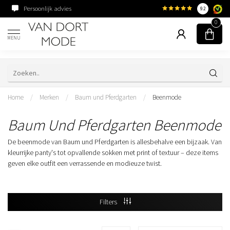
Persoonlijk advies
Familiebedrijf sinds 195
9.2
0
MENU
Home
/
Merken
/
Baum und Pferdgarten
/
Beenmode
Baum Und Pferdgarten Beenmode
De beenmode van Baum und Pferdgarten is allesbehalve een bijzaak. Van
kleurrijke panty's tot opvallende sokken met print of textuur – deze items
geven elke outfit een verrassende en modieuze twist.
Filters