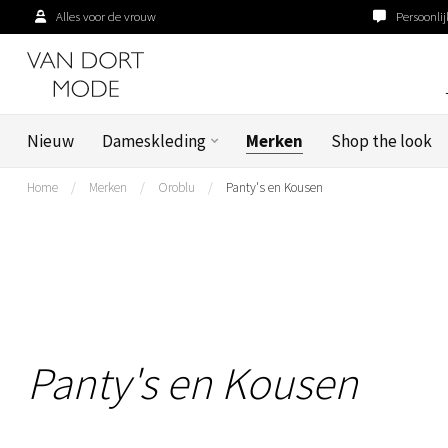
Alles voor de vrouw
Persoonlij
Nieuw
Dameskleding
Merken
Shop the look
Home
/
Merken
/
Oroblu
/
Panty's en Kousen
Panty's en Kousen