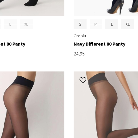
L
XL
S
M
L
XL
Oroblu
ent 80 Panty
Navy Different 80 Panty
24,95