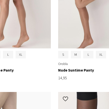
L
XL
S
M
L
XL
Oroblu
e Panty
Nude Suntime Panty
14,95