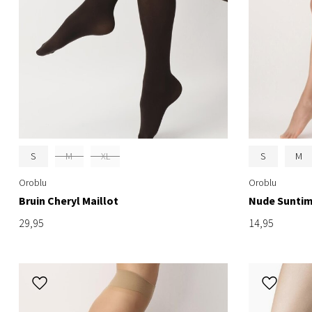
S
M
XL
S
M
Oroblu
Oroblu
Bruin Cheryl Maillot
Nude Suntim
29,95
14,95