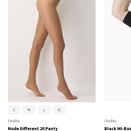
S
M
L
XL
Oroblu
Oroblu
Nude Different 20 Panty
Black Mi-Bas