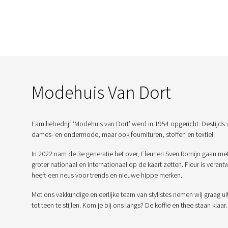
Modehuis Van Dort
Familiebedrijf ‘Modehuis van Dort’ werd in 1954 opgericht. Destijds 
dames- en ondermode, maar ook fournituren, stoffen en textiel.
In 2022 nam de 3e generatie het over, Fleur en Sven Romijn gaan me
groter nationaal en internationaal op de kaart zetten. Fleur is veran
heeft een neus voor trends en nieuwe hippe merken.
Met ons vakkundige en eerlijke team van stylistes nemen wij graag ui
tot teen te stijlen. Kom je bij ons langs? De koffie en thee staan klaar.