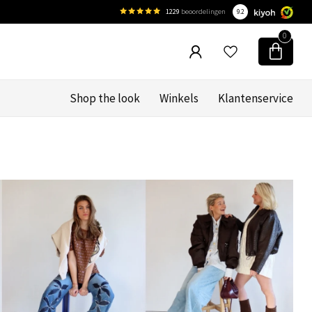
1229
beoordelingen
9.2
0
Shop the look
Winkels
Klantenservice