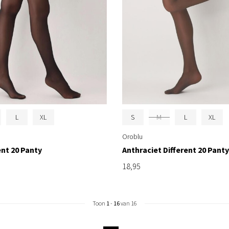
L
XL
S
M
L
XL
Oroblu
ent 20 Panty
Anthraciet Different 20 Panty
18,95
Toon
1
-
16
van 16