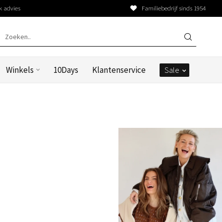
k advies
Familiebedrijf sinds 1954
Winkels
10Days
Klantenservice
Sale