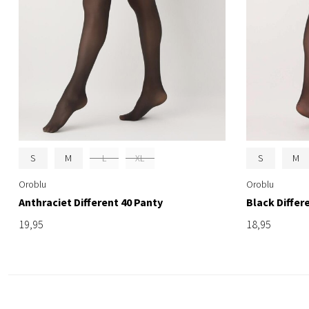
S
M
L
XL
S
M
Oroblu
Oroblu
Anthraciet Different 40 Panty
Black Differ
19,95
18,95