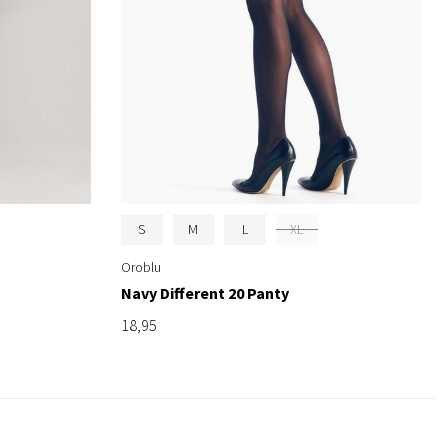
S
M
L
XL
Oroblu
Navy Different 20 Panty
18,95