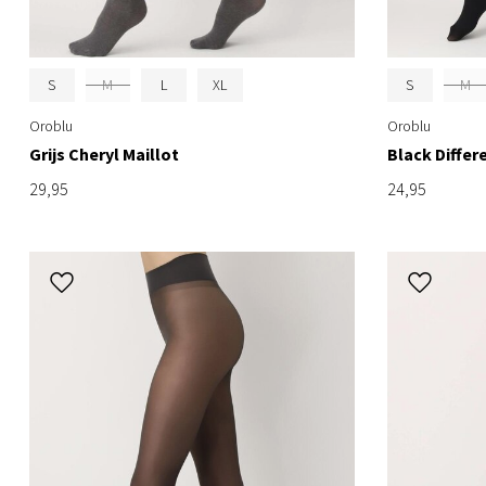
S
M
L
XL
S
M
Oroblu
Oroblu
Grijs Cheryl Maillot
Black Differ
29,95
24,95