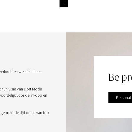
1
verkochten we niet alleen
Be pr
t hun visie Van Dort Mode
twoordelijk voor de inkoop en
Personal
tgebreid de tijd om je van top