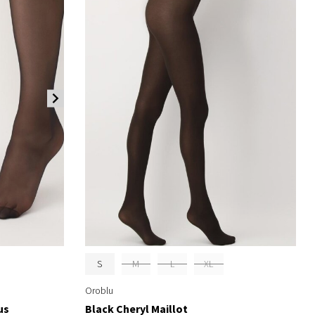
S
M
L
XL
Oroblu
us
Black Cheryl Maillot