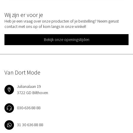
Wij zijn er voor je
Heb je een vraag over onze producten of je bestelling? Neem gerust
contact met ons op of kom langs in onze winkel!
Bekijk onze openingstijden
Van Dort Mode
Julianalaan 19
3722 GD Bilthoven
030-636 88 88
31 30 636 88 88