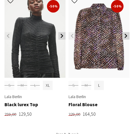
-50%
-50%
S
M
L
XL
S
M
L
Lala Berlin
Lala Berlin
Black lurex Top
Floral Blouse
129,50
164,50
259,00
329,00