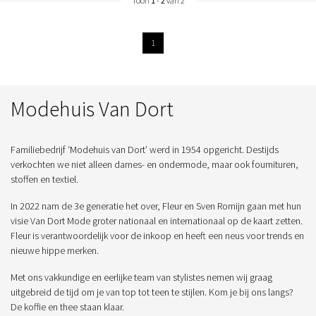
Toon
1
-
2
van 2
1
Modehuis Van Dort
Familiebedrijf ‘Modehuis van Dort’ werd in 1954 opgericht. Destijds
verkochten we niet alleen dames- en ondermode, maar ook fournituren,
stoffen en textiel.
In 2022 nam de 3e generatie het over, Fleur en Sven Romijn gaan met hun
visie Van Dort Mode groter nationaal en internationaal op de kaart zetten.
Fleur is verantwoordelijk voor de inkoop en heeft een neus voor trends en
nieuwe hippe merken.
Met ons vakkundige en eerlijke team van stylistes nemen wij graag
uitgebreid de tijd om je van top tot teen te stijlen. Kom je bij ons langs?
De koffie en thee staan klaar.