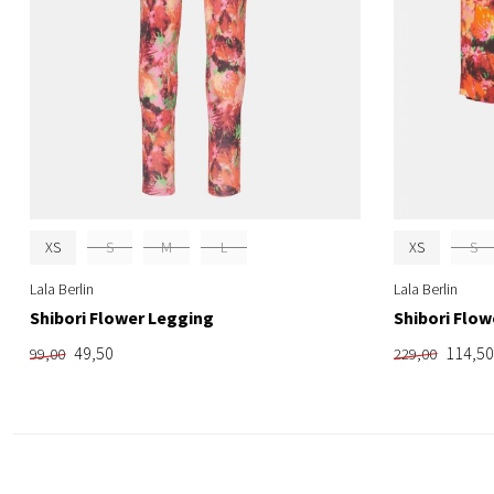
XS
S
M
L
XS
S
Lala Berlin
Lala Berlin
Shibori Flower Legging
Shibori Flow
49,50
114,50
99,00
229,00