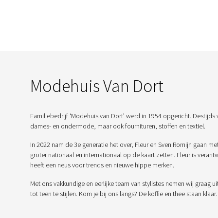
Modehuis Van Dort
Familiebedrijf ‘Modehuis van Dort’ werd in 1954 opgericht. Destijds 
dames- en ondermode, maar ook fournituren, stoffen en textiel.
In 2022 nam de 3e generatie het over, Fleur en Sven Romijn gaan me
groter nationaal en internationaal op de kaart zetten. Fleur is veran
heeft een neus voor trends en nieuwe hippe merken.
Met ons vakkundige en eerlijke team van stylistes nemen wij graag ui
tot teen te stijlen. Kom je bij ons langs? De koffie en thee staan klaar.