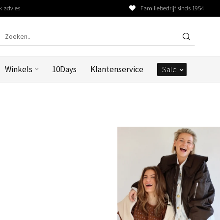
k advies
Familiebedrijf sinds 1954
Winkels
10Days
Klantenservice
Sale