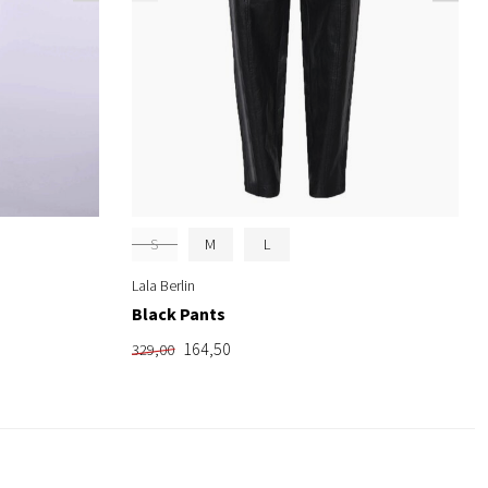
S
M
L
Lala Berlin
Black Pants
164,50
329,00