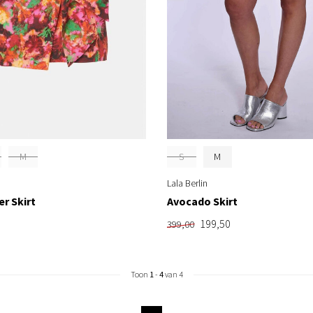
M
S
M
Lala Berlin
er Skirt
Avocado Skirt
199,50
399,00
Toon
1
-
4
van 4