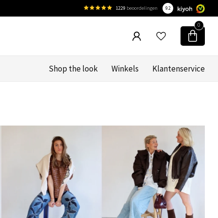
1229
beoordelingen
9.2
0
Shop the look
Winkels
Klantenservice