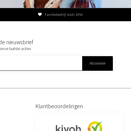
Familiebedrijf sinds 1954
r de nieuwsbrief
onze laatste acties
Abonneer
Klantbeoordelingen