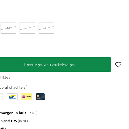
M
L
XL
Toevoegen aan winkelwagen
chikbaar
oraf of achteraf
morgen in huis
(in NL)
n
vanaf
€75
(in NL)