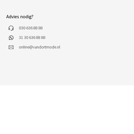
Advies nodig?
030-636 88 88
31 30 636 88 88
online@vandortmode.nl