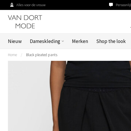
Alles voor de vrouw
Persoonlij
Nieuw
Dameskleding
Merken
Shop the look
Home
/
Black pleated pants