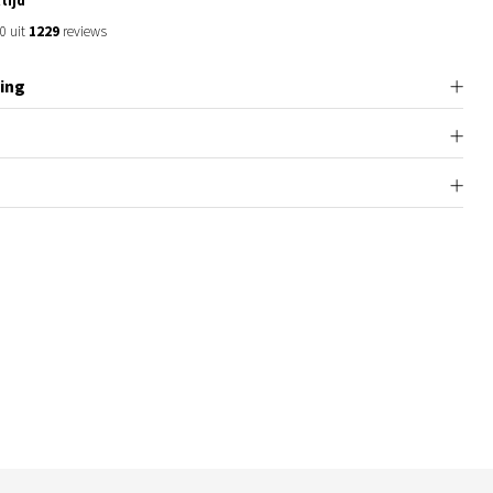
tijd
0 uit
1229
reviews
ing