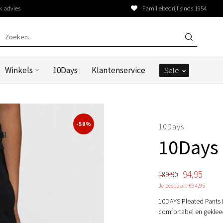
k advies
Familiebedrijf sinds 1954
Winkels
10Days
Klantenservice
Sale
-50%
10Days
10Days 
94,95
189,90
Je bespaart €94,95
10DAYS Pleated Pants in
comfortabel en geklee