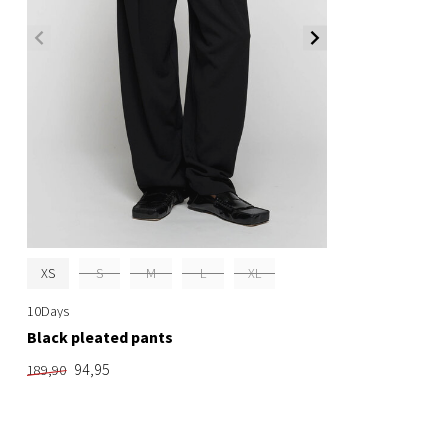
XS
S
M
L
XL
10Days
Black pleated pants
94,95
189,90