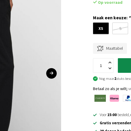
Op voorraad
Maak een keuze:
*
XS
S
Maattabel
Nog maar
2
stuks bes
Betaal zo als je wilt;
vo
Voor
15:00
besteld,
Gratis verzende