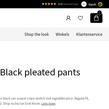
1229
beoordelingen
9.2
0
Shop the look
Winkels
Klantenservice
Black pleated pants
 black van soepel crepe stretch met ingestikte plooi. Regular fit,
d. Shop nu bij Van Dort Mode.
Lees meer
.