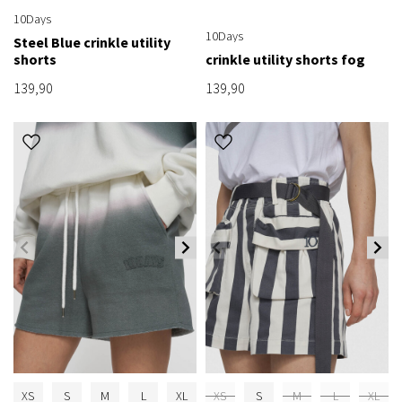
10Days
10Days
Steel Blue crinkle utility
shorts
crinkle utility shorts fog
139,90
139,90
XS
S
M
L
XL
XS
S
M
L
XL