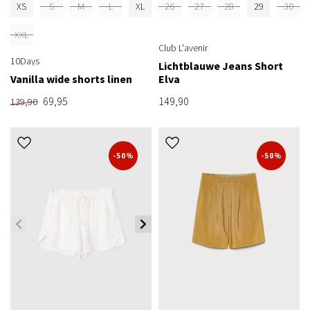
XS
S
M
L
XL
26
27
28
29
30
XXL
Club L'avenir
10Days
Lichtblauwe Jeans Short
Vanilla wide shorts linen
Elva
69,95
149,90
139,90
-50%
-50%