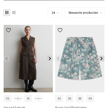
XS
S
M
L
34
36
38
40
Second Female
Baum Und Pferdgarten