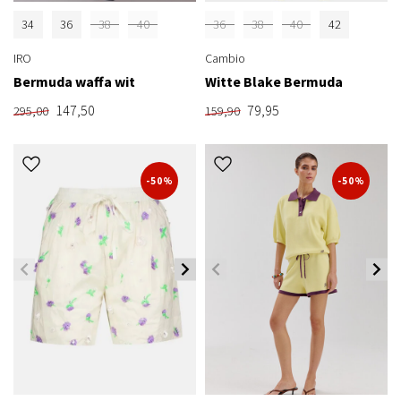
34
36
38
40
36
38
40
42
IRO
Cambio
Bermuda waffa wit
Witte Blake Bermuda
147,50
79,95
295,00
159,90
-50%
-50%