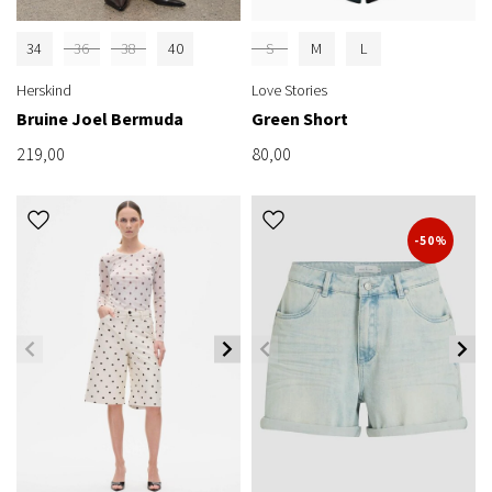
34
36
38
40
S
M
L
Herskind
Love Stories
Bruine Joel Bermuda
Green Short
219,00
80,00
-50%