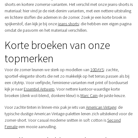
shorts en kortere zomerse varianten. Het verschil met onze jeans-shorts is
materiaal: hier vind je de niet-denim varianten, met een nettere uitstraling
en lichtere stoffen die ademen in de zomer. Zoek je een korte broek in
spijkerstof, dan kijk je bij onze
jeans shorts
: die hebben een eigen pagina
omdat de pasvorm en het materiaal verschillen.
Korte broeken van onze
topmerken
Voor de zomer leunen we sterk op modellen van
10DAYS
: zachte,
sportief-elegante shorts die net zo makkelijk op het terras passen als bij
een citytrip. Voor verfijnde, feminiene varianten met print of borduursel
kijk je naar
Essentiel Antwerp
. Voor nettere kantoor-waardige korte
broeken (denk wol-blend, donkere kleur) is
Marc Cain
de juiste keuze.
Voor zachte tinten in linnen-mix pak je iets van
American Vintage
: de
typische dustige American Vintage-paletten lenen zich uitstekend voor de
zomer-short. Voor casual moderne snitten in soft cotton is
Second
Female
een mooie aanvulling.