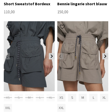
Short Sweatstof Bordeux
Bennie lingerie short blauw
110,00
150,00
XS
S
M
L
XL
XS
S
M
L
XL
XXL
XXL