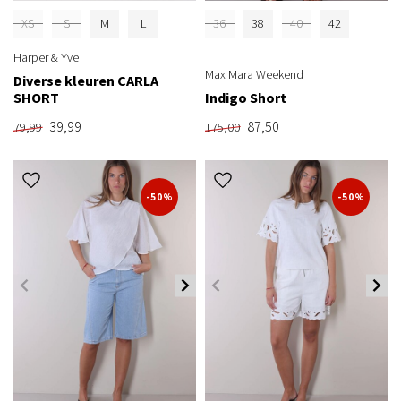
XS
S
M
L
36
38
40
42
Harper & Yve
Max Mara Weekend
Diverse kleuren CARLA
SHORT
Indigo Short
39,99
87,50
79,99
175,00
-50%
-50%