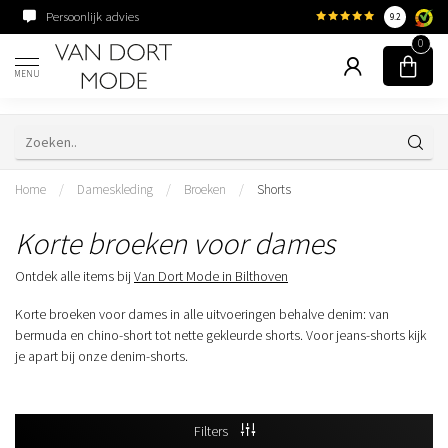
Persoonlijk advies
Familiebedrijf sinds 195
9.2
0
MENU
Home
/
Dameskleding
/
Broeken
/
Shorts
Korte broeken voor dames
Ontdek alle items bij
Van Dort Mode in Bilthoven
Korte broeken voor dames in alle uitvoeringen behalve denim: van
bermuda en chino-short tot nette gekleurde shorts. Voor jeans-shorts kijk
je apart bij onze denim-shorts.
Filters