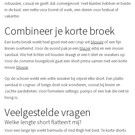
robuuster, casual en geeft dat zomergevoel. Veel klanten hebben er beide
in de kast: een nette voor borrel of werk, een denim voor festival of
vakantie.
Combineer je korte broek
Een korte broek werkt heel goed met een crisp wit
blousje
of een fijn
linnen overhemd. Voor de avond pak je een
blazer
erbij en een mooie
sandaal. Wie het lichter wil houden draagt er een t-shirt en sneakers op.
Voor de zomerse loungelook gaat een short prima samen met een korte
mouw
blouse
.
Op de schoen werkt een witte sneaker bij vrijwel elke short. Een platte
sandaal in cognac of beige doet ook wonderen, vooral bij linnen en
zachte aardetinten. Voor formelere settings: pumps of een hak die niet te
hoog is.
Veelgestelde vragen
Welke lengte short flatteert mij?
Voor een lange lijn werkt bermuda of mid-thigh het best. Te korte shorts