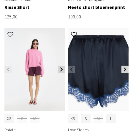
Riese Short
Neeto short bloemenprint
125,00
199,00
XS
S
M
XS
S
M
L
Rotate
Love Stories