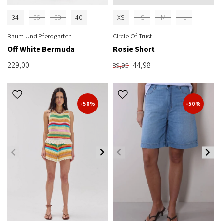
34
36
38
40
XS
S
M
L
Baum Und Pferdgarten
Circle Of Trust
Off White Bermuda
Rosie Short
229,00
44,98
89,95
-50%
-50%