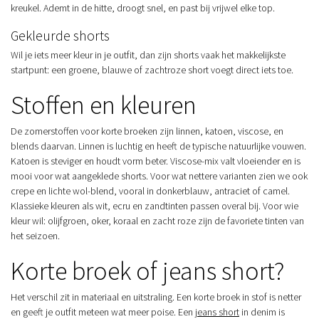
kreukel. Ademt in de hitte, droogt snel, en past bij vrijwel elke top.
Gekleurde shorts
Wil je iets meer kleur in je outfit, dan zijn shorts vaak het makkelijkste
startpunt: een groene, blauwe of zachtroze short voegt direct iets toe.
Stoffen en kleuren
De zomerstoffen voor korte broeken zijn linnen, katoen, viscose, en
blends daarvan. Linnen is luchtig en heeft de typische natuurlijke vouwen.
Katoen is steviger en houdt vorm beter. Viscose-mix valt vloeiender en is
mooi voor wat aangeklede shorts. Voor wat nettere varianten zien we ook
crepe en lichte wol-blend, vooral in donkerblauw, antraciet of camel.
Klassieke kleuren als wit, ecru en zandtinten passen overal bij. Voor wie
kleur wil: olijfgroen, oker, koraal en zacht roze zijn de favoriete tinten van
het seizoen.
Korte broek of jeans short?
Het verschil zit in materiaal en uitstraling. Een korte broek in stof is netter
en geeft je outfit meteen wat meer poise. Een
jeans short
in denim is