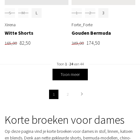
S
M
L
1
2
3
Xirena
Forte_Forte
Witte Shorts
Gouden Bermuda
82,50
174,50
165,00
349,00
Toon
1
-
24
van 44
Toon meer
1
2
Korte broeken voor dames
Op deze pagina vind je korte broeken voor dames in stof, linnen, katoen
en blends. Denk aan nette gekleurde shorts, bermuda-modellen, chino-