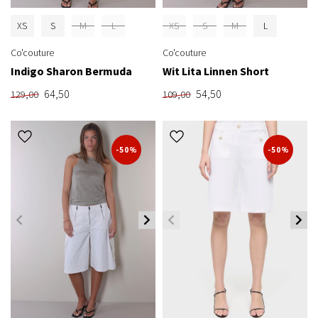
XS
S
M
L
XS
S
M
L
Co'couture
Co'couture
Indigo Sharon Bermuda
Wit Lita Linnen Short
64,50
54,50
129,00
109,00
-50%
-50%