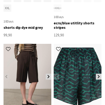
XXL
XXL
10Days
10Days
ecru/blue utitlity shorts
shorts dip dye mid grey
stripes
99,90
129,90