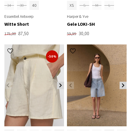
34
38
40
XS
S
M
L
Essentiel Antwerp
Harper & Yve
Witte Short
Gele LOKI-SH
87,50
30,00
175,00
59,99
-50%