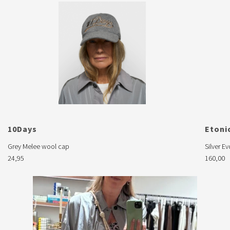
10Days

Etonic
Grey Melee wool cap
Silver Ev
24,95
160,00