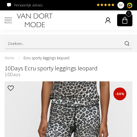
Persoonlijk advies
Familiebedrijf sinds 195
9.2
0
MENU
Home
/
Ecru sporty leggings leopard
10Days Ecru sporty leggings leopard
10Days
-50%