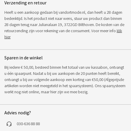
Verzending en retour
Heeft u een aankoop gedaan bij vandortmode.nl, dan heeft u 28 dagen
bedenktijd. Is het product niet naar wens, stuur uw product dan binnen
28 dagen terug naar Julianalaan 19, 3722GD Bilthoven. De kosten van de
retourzending zijn voor rekening van de consument. Voor meer info
klik
hier
Sparen in de winkel
Bij iedere € 50,00, besteed binnen het totaal van uw kassabon, ontvangt
u één spaarpunt. Nadat u bij uw aankopen de 20 punten heeft bereikt,
ontvangt u bij uw volgende aankoop een korting van €50,00 (Afgeprijsde
artikelen worden niet meegeteld in het spaarsysteem). Ons spaarsysteem
werkt nog niet online, maar hier zijn we mee bezig.
Advies nodig?
030-636 88 88