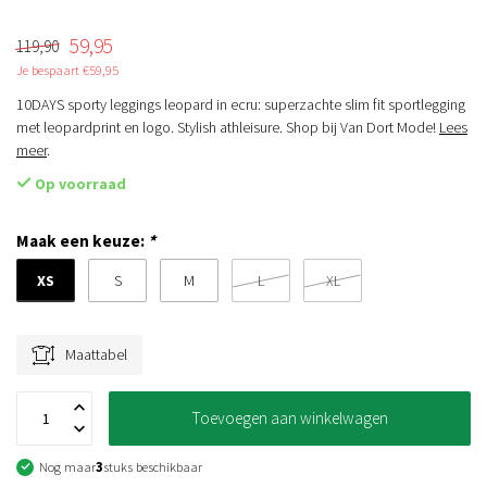
59,95
119,90
Je bespaart €59,95
10DAYS sporty leggings leopard in ecru: superzachte slim fit sportlegging
met leopardprint en logo. Stylish athleisure. Shop bij Van Dort Mode!
Lees
meer
.
Op voorraad
Maak een keuze:
*
XS
S
M
L
XL
Maattabel
Toevoegen aan winkelwagen
Nog maar
3
stuks beschikbaar