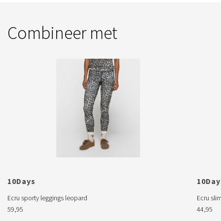
Combineer met
10Days

10Days
Ecru sporty leggings leopard
Ecru sli
59,95
44,95