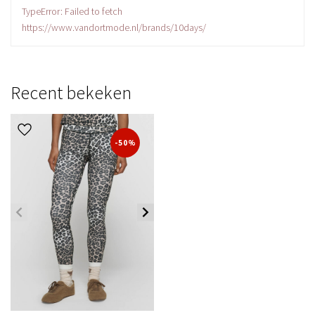
TypeError: Failed to fetch
https://www.vandortmode.nl/brands/10days/
Recent bekeken
-50%