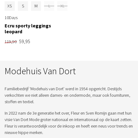
XS
S
M
L
XL
10Days
Ecru sporty leggings
leopard
59,95
119,90
Modehuis Van Dort
Familiebedrijf ‘Modehuis van Dort’ werd in 1954 opgericht. Destijds
verkochten we niet alleen dames- en ondermode, maar ook fournituren,
stoffen en textiel.
In 2022 nam de 3e generatie het over, Fleur en Sven Romijn gaan met hun
visie Van Dort Mode groter nationaal en internationaal op de kaart zetten.
Fleur is verantwoordelijk voor de inkoop en heeft een neus voor trends en
nieuwe hippe merken.