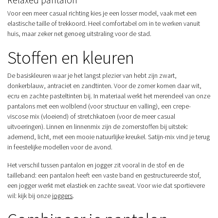
Voor een meer casual richting kies je een losser model, vaak met een
elastische taille of trekkoord. Heel comfortabel om in te werken vanuit
huis, maar zeker net genoeg uitstraling voor de stad.
Stoffen en kleuren
De basiskleuren waar je het langst plezier van hebt zijn zwart,
donkerblauw, antraciet en zandtinten. Voor de zomer komen daar wit,
ecru en zachte pasteltinten bij. In materiaal werkt het merendeel van onze
pantalons met een wolblend (voor structuur en valling), een crepe-
viscose mix (vloeiend) of stretchkatoen (voor de meer casual
uitvoeringen). Linnen en linnenmix zijn de zomerstoffen bij uitstek:
ademend, licht, met een mooie natuurlijke kreukel. Satijn-mix vind je terug
in feestelijke modellen voor de avond.
Het verschil tussen pantalon en jogger zit vooral in de stof en de
tailleband: een pantalon heeft een vaste band en gestructureerde stof,
een jogger werkt met elastiek en zachte sweat. Voor wie dat sportievere
wil: kijk bij onze
joggers
.