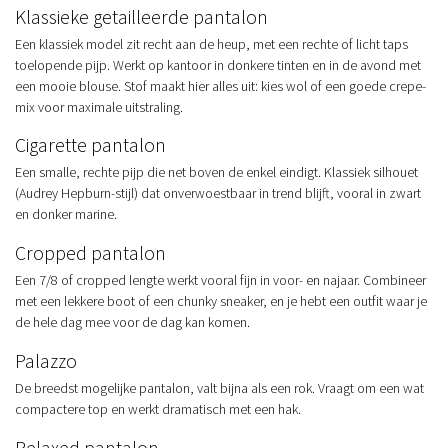
Klassieke getailleerde pantalon
Een klassiek model zit recht aan de heup, met een rechte of licht taps
toelopende pijp. Werkt op kantoor in donkere tinten en in de avond met
een mooie blouse. Stof maakt hier alles uit: kies wol of een goede crepe-
mix voor maximale uitstraling.
Cigarette pantalon
Een smalle, rechte pijp die net boven de enkel eindigt. Klassiek silhouet
(Audrey Hepburn-stijl) dat onverwoestbaar in trend blijft, vooral in zwart
en donker marine.
Cropped pantalon
Een 7/8 of cropped lengte werkt vooral fijn in voor- en najaar. Combineer
met een lekkere boot of een chunky sneaker, en je hebt een outfit waar je
de hele dag mee voor de dag kan komen.
Palazzo
De breedst mogelijke pantalon, valt bijna als een rok. Vraagt om een wat
compactere top en werkt dramatisch met een hak.
Relaxed pantalon