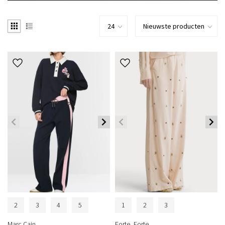
2
3
4
5
1
2
3
Marc Cain
Forte_Forte