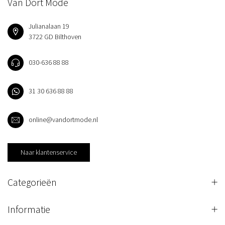
Van Dort Mode
Julianalaan 19
3722 GD Bilthoven
030-636 88 88
31 30 636 88 88
online@vandortmode.nl
Naar klantenservice
Categorieën
Informatie