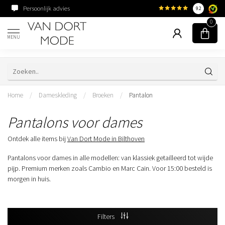
Familiebedrijf sinds 1954
9.2
0
MENU
Home
/
Dameskleding
/
Broeken
/
Pantalon
Pantalons voor dames
Ontdek alle items bij
Van Dort Mode in Bilthoven
Pantalons voor dames in alle modellen: van klassiek getailleerd tot wijde
pijp. Premium merken zoals Cambio en Marc Cain. Voor 15:00 besteld is
morgen in huis.
Filters