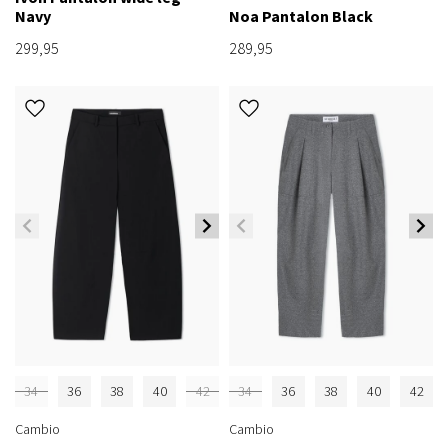
Navy
Noa Pantalon Black
299,95
289,95
34
36
38
40
42
34
36
38
40
42
Cambio
Cambio