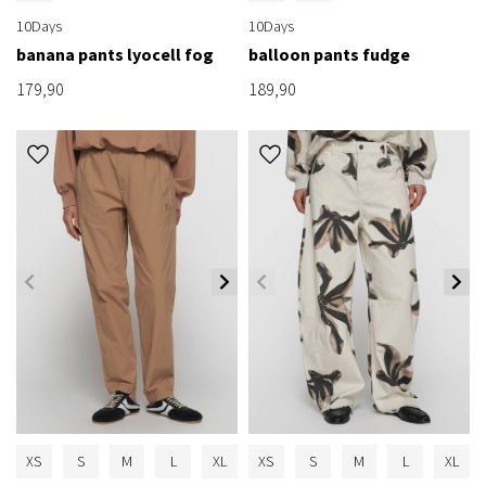
10Days
10Days
banana pants lyocell fog
balloon pants fudge
179,90
189,90
XS
S
M
L
XL
XS
S
M
L
XL