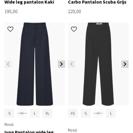
Wide leg pantalon Kaki
Carbo Pantalon Scuba Grijs
195,00
220,00
S
M
L
XL
XS
S
M
L
Rossi
Rossi
Ivon Pantalon wide leg