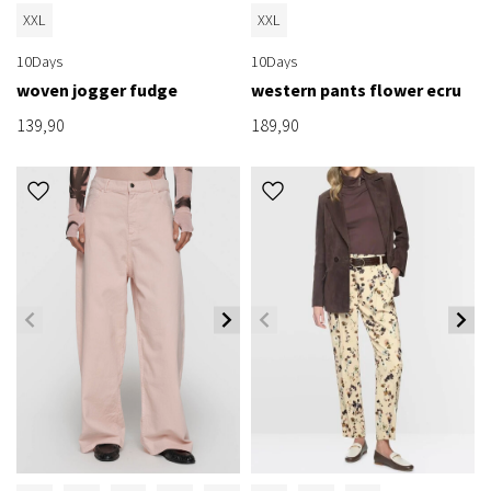
XXL
XXL
10Days
10Days
woven jogger fudge
western pants flower ecru
139,90
189,90