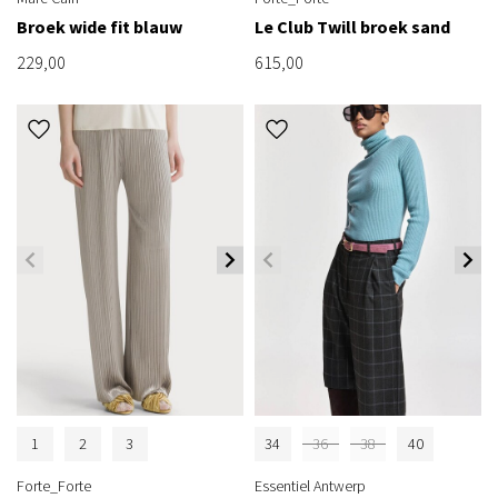
Broek wide fit blauw
Le Club Twill broek sand
229,00
615,00
1
2
3
34
36
38
40
Forte_Forte
Essentiel Antwerp