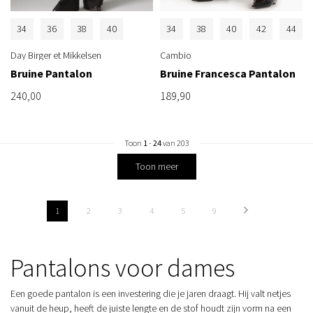
34
36
38
40
34
38
40
42
44
Day Birger et Mikkelsen
Cambio
Bruine Pantalon
Bruine Francesca Pantalon
240,00
189,90
Toon
1
-
24
van 203
Toon meer
1
2
3
4
5
9
Pantalons voor dames
Een goede pantalon is een investering die je jaren draagt. Hij valt netjes
vanuit de heup, heeft de juiste lengte en de stof houdt zijn vorm na een