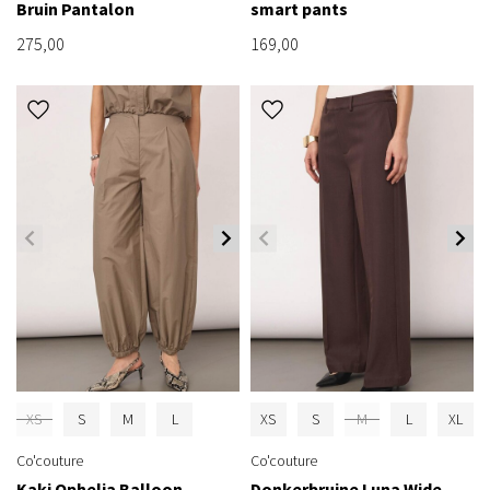
Bruin Pantalon
smart pants
275,00
169,00
XS
S
M
L
XS
S
M
L
XL
Co'couture
Co'couture
Kaki Ophelia Balloon
Donkerbruine Luna Wide