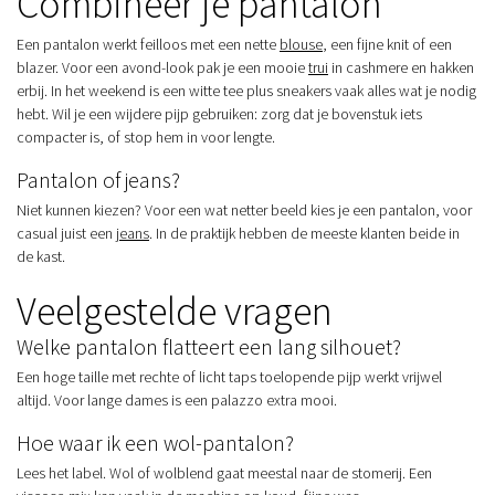
Combineer je pantalon
Een pantalon werkt feilloos met een nette
blouse
, een fijne knit of een
blazer. Voor een avond-look pak je een mooie
trui
in cashmere en hakken
erbij. In het weekend is een witte tee plus sneakers vaak alles wat je nodig
hebt. Wil je een wijdere pijp gebruiken: zorg dat je bovenstuk iets
compacter is, of stop hem in voor lengte.
Pantalon of jeans?
Niet kunnen kiezen? Voor een wat netter beeld kies je een pantalon, voor
casual juist een
jeans
. In de praktijk hebben de meeste klanten beide in
de kast.
Veelgestelde vragen
Welke pantalon flatteert een lang silhouet?
Een hoge taille met rechte of licht taps toelopende pijp werkt vrijwel
altijd. Voor lange dames is een palazzo extra mooi.
Hoe waar ik een wol-pantalon?
Lees het label. Wol of wolblend gaat meestal naar de stomerij. Een