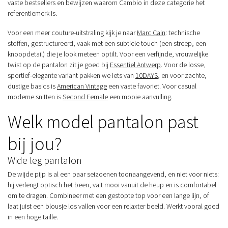
vaste bestsellers en bewijzen waarom Cambio in deze categorie het
referentiemerk is.
Voor een meer couture-uitstraling kijk je naar
Marc Cain
: technische
stoffen, gestructureerd, vaak met een subtiele touch (een streep, een
knoopdetail) die je look meteen optilt. Voor een verfijnde, vrouwelijke
twist op de pantalon zit je goed bij
Essentiel Antwerp
. Voor de losse,
sportief-elegante variant pakken we iets van
10DAYS
, en voor zachte,
dustige basics is
American Vintage
een vaste favoriet. Voor casual
moderne snitten is
Second Female
een mooie aanvulling.
Welk model pantalon past
bij jou?
Wide leg pantalon
De wijde pijp is al een paar seizoenen toonaangevend, en niet voor niets:
hij verlengt optisch het been, valt mooi vanuit de heup en is comfortabel
om te dragen. Combineer met een gestopte top voor een lange lijn, of
laat juist een blousje los vallen voor een relaxter beeld. Werkt vooral goed
in een hoge taille.