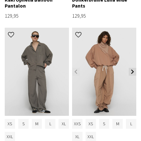
Pantalon
Pants
129,95
129,95
XS
S
M
L
XL
XXS
XS
S
M
L
XXL
XL
XXL