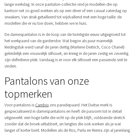
lange werkdag. In onze pantalon-collectie vind je modellen die op
kantoor net zo goed werken als op een diner of een casual zaterdag op
sneakers. Van strak getailleerd tot wijdvallend met een hoge taille: de
modellen die er nu toe doen, hebben we in huis.
De damespantalon is in de loop van de twintigste eeuw uitgegroeid tot
het werkpaard van de garderobe. Wat begon als puur mannelijk
kledingstuk werd vanaf de jaren dertig (Marlene Dietrich, Coco Chanel)
geleidelijk een vrouwelijk silhouet, en kreeg in de jaren zestig en zeventig
zijn definitieve plek. Vandaag is er voor elk silhouet een passende snit te
vinden.
Pantalons van onze
topmerken
Voor pantalons is
Cambio
ons paradepaard. Het Duitse merk is
gespecialiseerd in damespantalons en heeft de pasvorm tot in detail
uitgewerkt: een hoge taille die echt op de plek blijft, voldoende stretch
zonder dat de broek uitlubbert, en lengtes die ook werken als je wat
langer of korter bent. Modellen als de Ros, Parla en Renira zijn al jarenlang