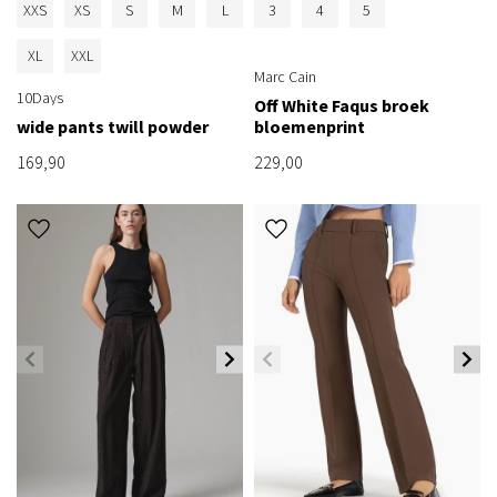
XXS
XS
S
M
L
3
4
5
XL
XXL
Marc Cain
10Days
Off White Faqus broek
wide pants twill powder
bloemenprint
169,90
229,00