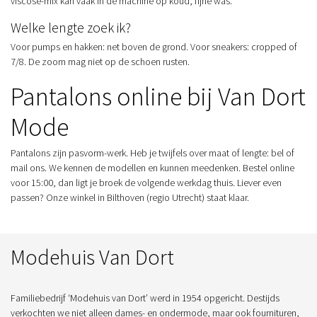
viscose-mix kan vaak in de machine op koud, fijne was.
Welke lengte zoek ik?
Voor pumps en hakken: net boven de grond. Voor sneakers: cropped of
7/8. De zoom mag niet op de schoen rusten.
Pantalons online bij Van Dort
Mode
Pantalons zijn pasvorm-werk. Heb je twijfels over maat of lengte: bel of
mail ons. We kennen de modellen en kunnen meedenken. Bestel online
voor 15:00, dan ligt je broek de volgende werkdag thuis. Liever even
passen? Onze winkel in Bilthoven (regio Utrecht) staat klaar.
Modehuis Van Dort
Familiebedrijf ‘Modehuis van Dort’ werd in 1954 opgericht. Destijds
verkochten we niet alleen dames- en ondermode, maar ook fournituren,