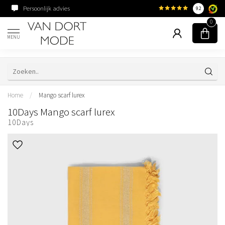
Persoonlijk advies
Familiebedrijf sinds 195
9.2
0
MENU
Home
/
Mango scarf lurex
10Days Mango scarf lurex
10Days