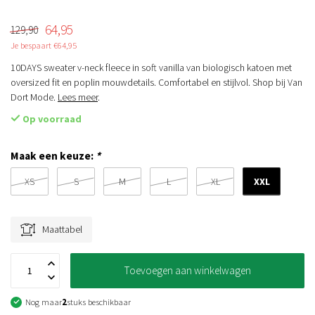
64,95
129,90
Je bespaart €64,95
10DAYS sweater v-neck fleece in soft vanilla van biologisch katoen met
oversized fit en poplin mouwdetails. Comfortabel en stijlvol. Shop bij Van
Dort Mode.
Lees meer
.
Op voorraad
Maak een keuze:
*
XXL
XS
S
M
L
XL
Maattabel
Toevoegen aan winkelwagen
Nog maar
2
stuks beschikbaar