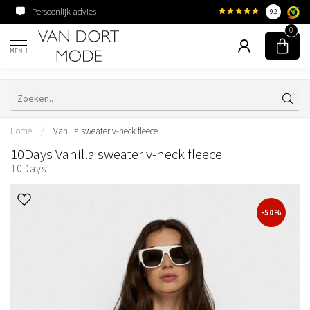
Persoonlijk advies
Familiebedrijf sinds 195
9.2
0
MENU
Home
/
Vanilla sweater v-neck fleece
10Days Vanilla sweater v-neck fleece
10Days
-50%