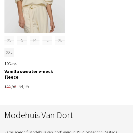
XS
S
M
L
XL
XXL
10Days
Vanilla sweater v-neck
fleece
64,95
129,90
Modehuis Van Dort
Familiebedrijf ‘Modehuis van Dort’ werd in 1954 opgericht. Destijds