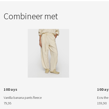
Combineer met
10Days

10Days
Vanilla banana pants fleece
Ecru the
79,95
159,90