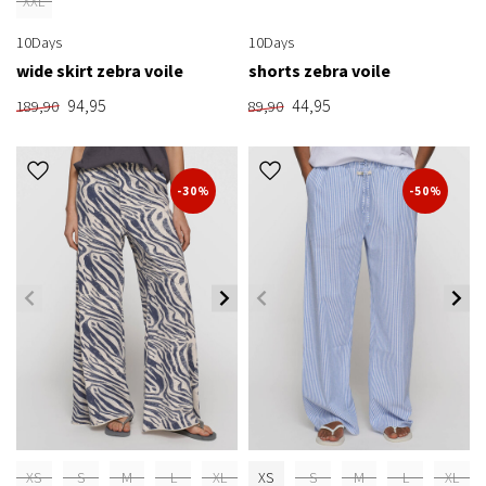
XXL
10Days
10Days
wide skirt zebra voile
shorts zebra voile
94,95
44,95
189,90
89,90
-30%
-50%
XS
S
M
L
XL
XS
S
M
L
XL