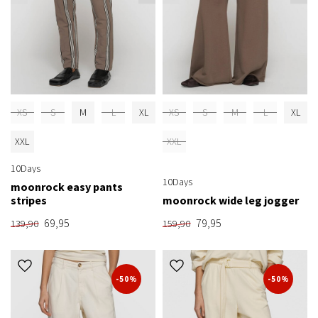
XS
S
M
L
XL
XS
S
M
L
XL
XXL
XXL
10Days
10Days
moonrock easy pants
stripes
moonrock wide leg jogger
69,95
79,95
139,90
159,90
-50%
-50%