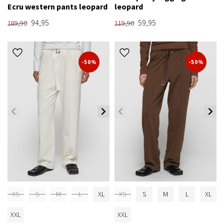
Ecru western pants leopard
leopard
94,95
59,95
189,90
119,90
-50%
-50%
XS
S
M
L
XL
XS
S
M
L
XL
XXL
XXL