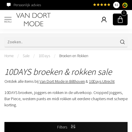
Persoonlijk advies
Familiebedrijf sinds 195
9.2
0
MENU
Home
/
Sale
/
10Days
/
Broeken en Rokken
10DAYS broeken & rokken sale
Ontdek alle items bij
Van Dort Mode in Bilthoven
&
10Days Utrecht
10DAYS broeken, joggers en rokken in de uitverkoop. Cropped joggers,
Bar Piece, western pants en midi rokken uit eerdere chapters met scherpe
korting.
Filters