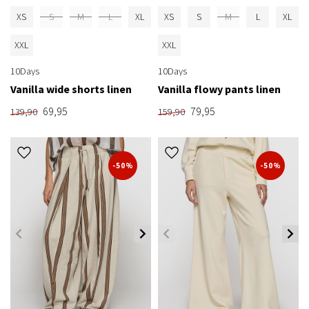
XS
S
M
L
XL
XS
S
M
L
XL
XXL
XXL
10Days
10Days
Vanilla wide shorts linen
Vanilla flowy pants linen
69,95
79,95
139,90
159,90
-50%
-50%