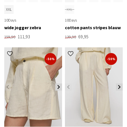
XXL
XXL
10Days
10Days
wide jogger zebra
cotton pants stripes blauw
111,93
69,95
159,90
139,90
-50%
-50%