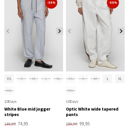
-50%
-50%
XS
S
M
L
XL
XS
S
M
L
XL
XXL
XXL
10Days
10Days
White Blue mid jogger
Optic White wide tapered
stripes
pants
74,95
99,95
149,90
199,90