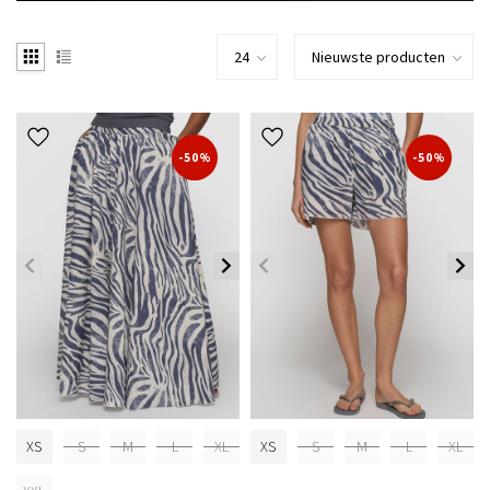
-50%
-50%
XS
S
M
L
XL
XS
S
M
L
XL