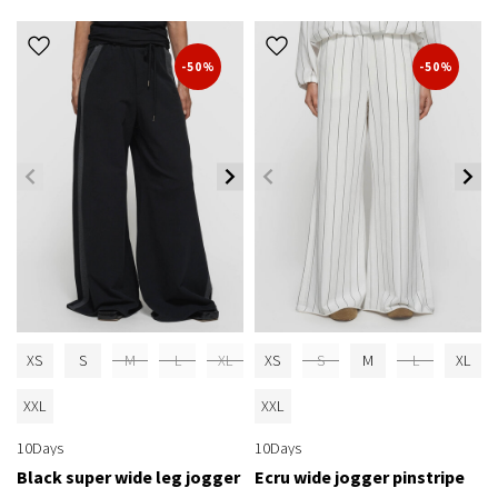
-50%
-50%
XS
S
M
L
XL
XS
S
M
L
XL
XXL
XXL
10Days
10Days
Black super wide leg jogger
Ecru wide jogger pinstripe