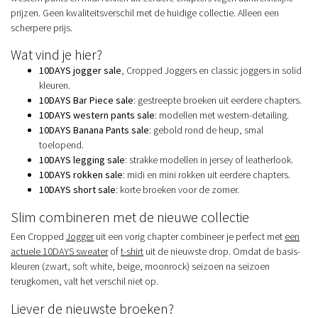
prijzen. Geen kwaliteitsverschil met de huidige collectie. Alleen een
scherpere prijs.
Wat vind je hier?
10DAYS jogger sale
, Cropped Joggers en classic joggers in solid
kleuren.
10DAYS Bar Piece sale
: gestreepte broeken uit eerdere chapters.
10DAYS western pants sale
: modellen met western-detailing.
10DAYS Banana Pants sale
: gebold rond de heup, smal
toelopend.
10DAYS legging sale
: strakke modellen in jersey of leatherlook.
10DAYS rokken sale
: midi en mini rokken uit eerdere chapters.
10DAYS short sale
: korte broeken voor de zomer.
Slim combineren met de nieuwe collectie
Een Cropped
Jogger
uit een vorig chapter combineer je perfect met
een
actuele 10DAYS sweater
of
t-shirt
uit de nieuwste drop. Omdat de basis-
kleuren (zwart, soft white, beige, moonrock) seizoen na seizoen
terugkomen, valt het verschil niet op.
Liever de nieuwste broeken?