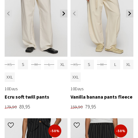
XS
S
M
L
XL
XS
S
M
L
XL
XXL
XXL
10Days
10Days
Ecru soft twill pants
Vanilla banana pants fleece
89,95
79,95
179,90
159,90
-50%
-50%