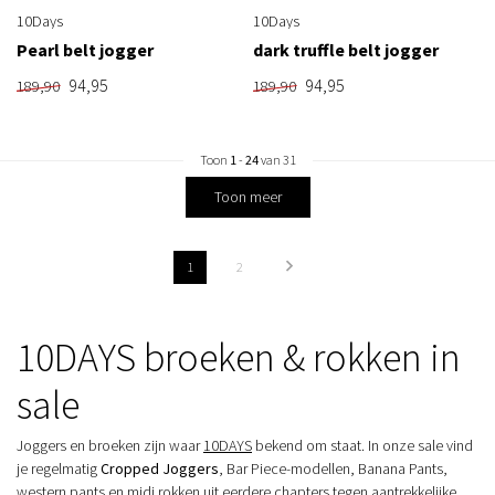
10Days
10Days
Pearl belt jogger
dark truffle belt jogger
94,95
94,95
189,90
189,90
Toon
1
-
24
van 31
Toon meer
1
2
10DAYS broeken & rokken in
sale
Joggers en broeken zijn waar
10DAYS
bekend om staat. In onze sale vind
je regelmatig
Cropped Joggers
, Bar Piece-modellen, Banana Pants,
western pants en midi rokken uit eerdere chapters tegen aantrekkelijke