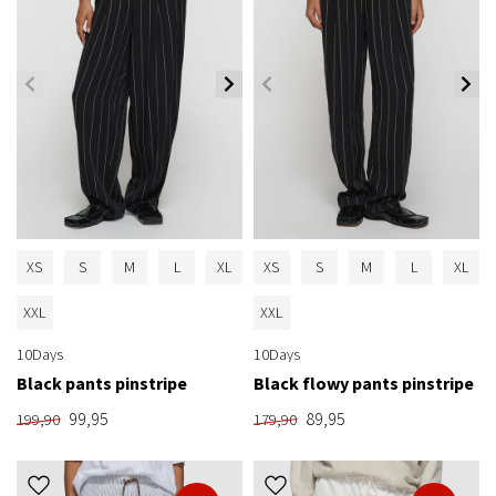
XS
S
M
L
XL
XS
S
M
L
XL
XXL
XXL
10Days
10Days
Black pants pinstripe
Black flowy pants pinstripe
99,95
89,95
199,90
179,90