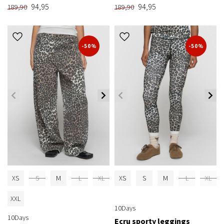
94,95
94,95
189,90
189,90
-50%
-50%
XS
S
M
L
XL
XS
S
M
L
XL
XXL
10Days
10Days
Ecru sporty leggings