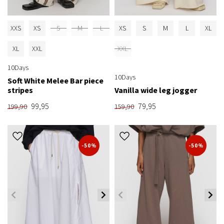
XXS
XS
S
M
L
XS
S
M
L
XL
XL
XXL
XXL
10Days
10Days
Soft White Melee Bar piece
stripes
Vanilla wide leg jogger
99,95
79,95
199,90
159,90
-50%
-50%