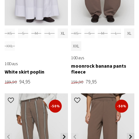
XS
S
M
L
XL
XS
S
M
L
XL
XXL
XXL
10Days
10Days
moonrock banana pants
White skirt poplin
fleece
94,95
79,95
189,90
159,90
-50%
-50%