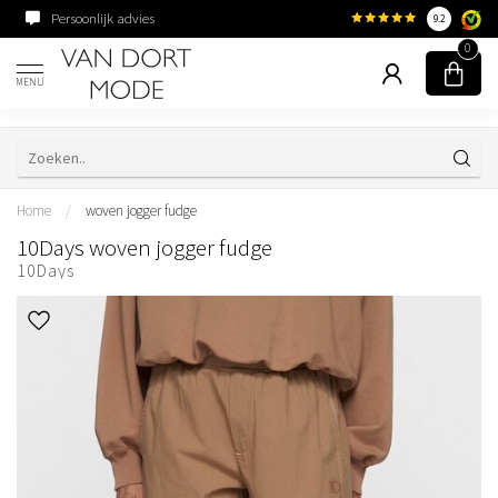
Persoonlijk advies
Familiebedrijf sinds 195
9.2
0
MENU
Home
/
woven jogger fudge
10Days woven jogger fudge
10Days