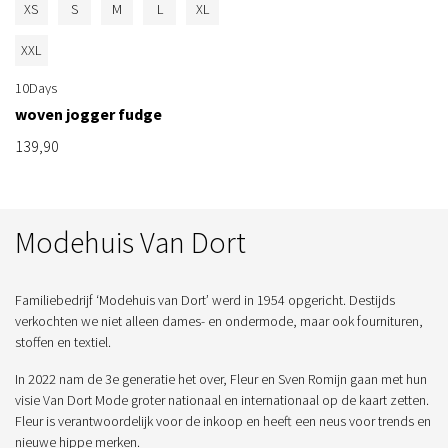
XS
S
M
L
XL
XXL
10Days
woven jogger fudge
139,90
Modehuis Van Dort
Familiebedrijf ‘Modehuis van Dort’ werd in 1954 opgericht. Destijds
verkochten we niet alleen dames- en ondermode, maar ook fournituren,
stoffen en textiel.
In 2022 nam de 3e generatie het over, Fleur en Sven Romijn gaan met hun
visie Van Dort Mode groter nationaal en internationaal op de kaart zetten.
Fleur is verantwoordelijk voor de inkoop en heeft een neus voor trends en
nieuwe hippe merken.