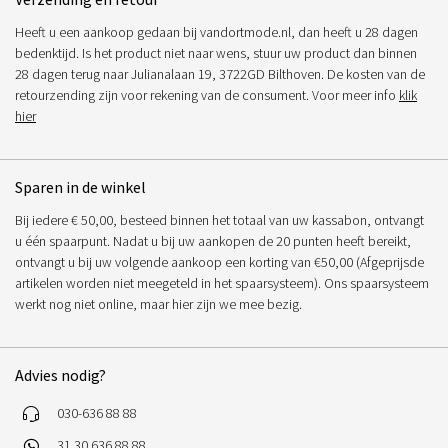
Heeft u een aankoop gedaan bij vandortmode.nl, dan heeft u 28 dagen
bedenktijd. Is het product niet naar wens, stuur uw product dan binnen
28 dagen terug naar Julianalaan 19, 3722GD Bilthoven. De kosten van de
retourzending zijn voor rekening van de consument. Voor meer info
klik
hier
Sparen in de winkel
Bij iedere € 50,00, besteed binnen het totaal van uw kassabon, ontvangt
u één spaarpunt. Nadat u bij uw aankopen de 20 punten heeft bereikt,
ontvangt u bij uw volgende aankoop een korting van €50,00 (Afgeprijsde
artikelen worden niet meegeteld in het spaarsysteem). Ons spaarsysteem
werkt nog niet online, maar hier zijn we mee bezig.
Advies nodig?
030-636 88 88
31 30 636 88 88