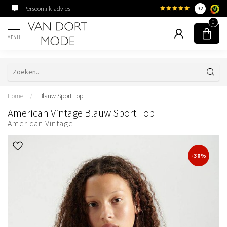
Persoonlijk advies
Familiebedrijf sinds 195
9.2
0
MENU
Home
/
Blauw Sport Top
American Vintage Blauw Sport Top
American Vintage
-30%