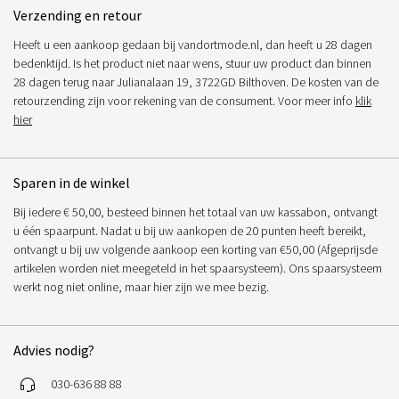
Verzending en retour
Heeft u een aankoop gedaan bij vandortmode.nl, dan heeft u 28 dagen
bedenktijd. Is het product niet naar wens, stuur uw product dan binnen
28 dagen terug naar Julianalaan 19, 3722GD Bilthoven. De kosten van de
retourzending zijn voor rekening van de consument. Voor meer info
klik
hier
Sparen in de winkel
Bij iedere € 50,00, besteed binnen het totaal van uw kassabon, ontvangt
u één spaarpunt. Nadat u bij uw aankopen de 20 punten heeft bereikt,
ontvangt u bij uw volgende aankoop een korting van €50,00 (Afgeprijsde
artikelen worden niet meegeteld in het spaarsysteem). Ons spaarsysteem
werkt nog niet online, maar hier zijn we mee bezig.
Advies nodig?
030-636 88 88