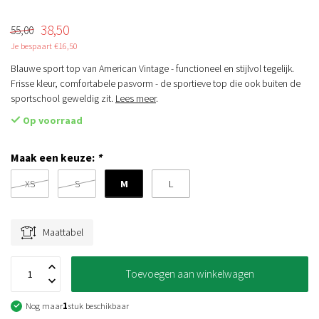
38,50
55,00
Je bespaart €16,50
Blauwe sport top van American Vintage - functioneel en stijlvol tegelijk.
Frisse kleur, comfortabele pasvorm - de sportieve top die ook buiten de
sportschool geweldig zit.
Lees meer
.
Op voorraad
Maak een keuze:
*
M
XS
S
L
Maattabel
Toevoegen aan winkelwagen
Nog maar
1
stuk beschikbaar