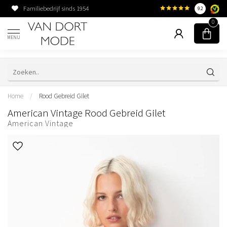
Familiebedrijf sinds 1954
9.2
0
MENU
Home
/
Rood Gebreid Gilet
American Vintage Rood Gebreid Gilet
American Vintage