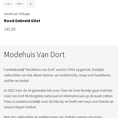
S
M
L
American Vintage
Rood Gebreid Gilet
145,00
Modehuis Van Dort
Familiebedrijf ‘Modehuis van Dort’ werd in 1954 opgericht. Destijds
verkochten we niet alleen dames- en ondermode, maar ook fournituren,
stoffen en textiel.
In 2022 nam de 3e generatie het over, Fleur en Sven Romijn gaan met hun
visie Van Dort Mode groter nationaal en internationaal op de kaart zetten.
Fleur is verantwoordelijk voor de inkoop en heeft een neus voor trends en
nieuwe hippe merken.
Met ons vakkundige en eerlijke team van stylistes nemen wij graag