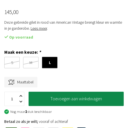
145,00
Deze gebreide gilet in rood van American Vintage brengt kleur en warmte
in je garderobe.
Lees meer
.
Op voorraad
Maak een keuze:
*
L
S
M
Maattabel
Toevoegen aan winkelwagen
Nog maar
1
stuk beschikbaar
Betaal zo als je wilt;
vooraf of achteraf