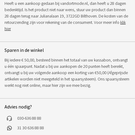
Heeft u een aankoop gedaan bij vandortmode.nl, dan heeft u 28 dagen
bedenktijd. Is het product niet naar wens, stuur uw product dan binnen
28 dagen terug naar Julianalaan 19, 3722GD Bilthoven. De kosten van de
retourzending zijn voor rekening van de consument. Voor meer info
klik
hier
Sparen in de winkel
Bij iedere € 50,00, besteed binnen het totaal van uw kassabon, ontvangt
u één spaarpunt. Nadat u bij uw aankopen de 20 punten heeft bereikt,
ontvangt u bij uw volgende aankoop een korting van €50,00 (Afgeprijsde
artikelen worden niet meegeteld in het spaarsysteem). Ons spaarsysteem
werkt nog niet online, maar hier zijn we mee bezig.
Advies nodig?
030-636 88 88
31 30 636 88 88