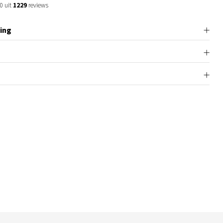
0 uit
1229
reviews
ing