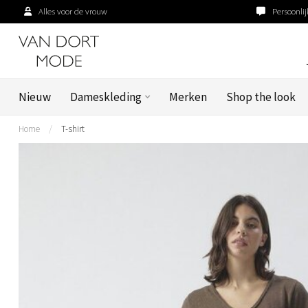
Alles voor de vrouw
Persoonlij
Nieuw
Dameskleding
Merken
Shop the look
Home
/
T-shirt