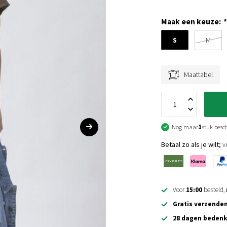
Maak een keuze:
*
S
M
Maattabel
Nog maar
1
stuk besc
Betaal zo als je wilt;
vo
Voor
15:00
besteld,
Gratis verzende
28 dagen bedenk