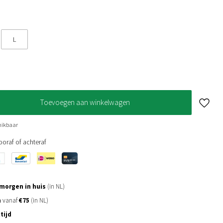
L
Toevoegen aan winkelwagen
hikbaar
oraf of achteraf
morgen in huis
(in NL)
n
vanaf
€75
(in NL)
tijd