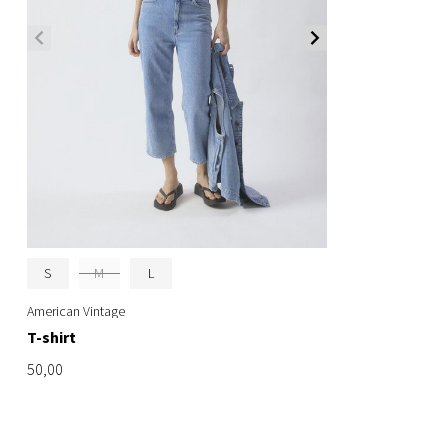
S
M
L
American Vintage
T-shirt
50,00