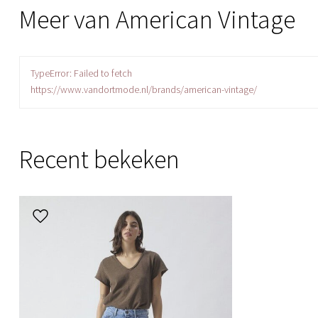
Meer van American Vintage
TypeError: Failed to fetch
https://www.vandortmode.nl/brands/american-vintage/
Recent bekeken