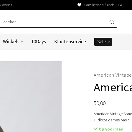
k advies
Familiebedrijf sinds 1954
Winkels
10Days
Klantenservice
Sale
American Vintag
America
50,00
American Vintage Sonom
Tijdloze dames basic.
Op voorraad