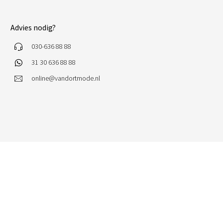
Advies nodig?
030-636 88 88
31 30 636 88 88
online@vandortmode.nl