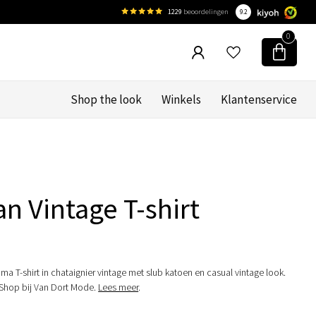
1229
beoordelingen
9.2
0
Shop the look
Winkels
Klantenservice
e
n Vintage T-shirt
a T-shirt in chataignier vintage met slub katoen en casual vintage look.
 Shop bij Van Dort Mode.
Lees meer
.