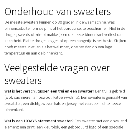
Onderhoud van sweaters
De meeste sweaters kunnen op 30 graden in de wasmachine. Was
binnenstebuiten om de print of het borduursel te beschermen. Niet in de
droger; sweatstof krimpt makkelijk en de fleece-binnenkant verliest dan
zachtheid. Plat te drogen leggen of op een hangertje is het beste. Strijken
hoeft meestal niet, en als het wel moet, doe het dan op een lage
temperatuur en aan de binnenkant.
Veelgestelde vragen over
sweaters
Wat is het verschil tussen een trui en een sweater?
Een trui is gebreid
(wol, cashmere, lambswool, katoen-wolmix). Een sweater is gemaakt van
sweatstof, een dichtgeweven katoen-jersey met vaak een lichte fleece-
binnenkant.
Wat is een 10DAYS statement sweater?
Een sweater met een opvallend
element: een print, een kleurblok, een geborduurd logo of een speciale