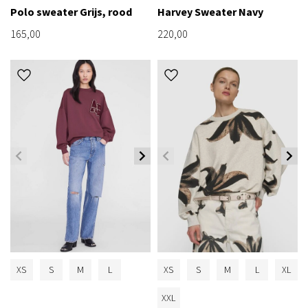
Polo sweater Grijs, rood
Harvey Sweater Navy
165,00
220,00
XS
S
M
L
XS
S
M
L
XL
XXL