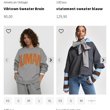
American Vintage
10Days
Vibtown Sweater Bruin
statement sweater blauw
90,00
129,90
XS
S
M
L
XL
XS
S
M
L
10Days
Essentiel Antwerp