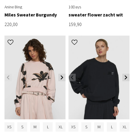
Anine Bing
10Days
Miles Sweater Burgundy
sweater flower zacht wit
220,00
159,90
XS
S
M
L
XL
XS
S
M
L
XL