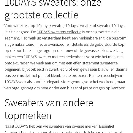
10DAYS sweaters: onze
grootste collectie
Voor wie zoekt op 10 days sweater, 10days sweater of sweater 10 days:
je zit hier goed. De
10DAYS sweaters collectie
is onze grootste in dit
segment. Het merk uit Amsterdam heeft een herkenbare snit: de pasvorm
zit gemakszittend, niet te oversized, en details als de geborduurde kop
op de borst, het lange logo op de mouw of de gewassen kleurwerking
maken een 10DAYS sweater meteen herkenbaar. Voor wie het merk net
ontdekt, raden we vaak aan om met een effen statement sweater te
beginnen, bijvoorbeeld in zwart, ecru of een gewassen blauw, en daarna
pas een model met print of kleurblok te proberen. Klanten beschrijven
10DAYS vaak als sportief-elegant: stoer genoeg voor het weekend, maar
verzorgd genoeg om hem onder een blazer of jas te dragen op kantoor.
Sweaters van andere
topmerken
Naast 10DAYS hebben we sweaters van diverse merken.
Essentiel
Antwerp
staat sterk in sweaters met geborduurde teksten, paillettes of