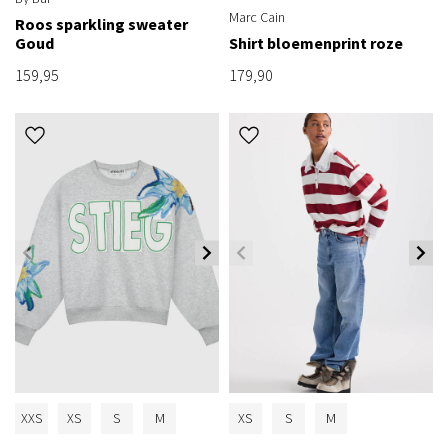
Marc Cain
Roos sparkling sweater
Goud
Shirt bloemenprint roze
159,95
179,90
XXS
XS
S
M
XS
S
M