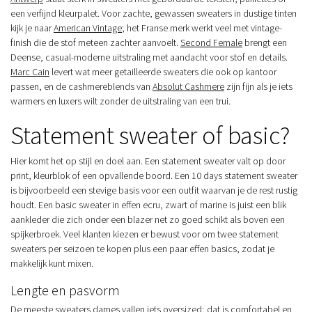
een verfijnd kleurpalet. Voor zachte, gewassen sweaters in dustige tinten
kijk je naar
American Vintage
; het Franse merk werkt veel met vintage-
finish die de stof meteen zachter aanvoelt.
Second Female
brengt een
Deense, casual-moderne uitstraling met aandacht voor stof en details.
Marc Cain
levert wat meer getailleerde sweaters die ook op kantoor
passen, en de cashmereblends van
Absolut Cashmere
zijn fijn als je iets
warmers en luxers wilt zonder de uitstraling van een trui.
Statement sweater of basic?
Hier komt het op stijl en doel aan. Een statement sweater valt op door
print, kleurblok of een opvallende boord. Een 10 days statement sweater
is bijvoorbeeld een stevige basis voor een outfit waarvan je de rest rustig
houdt. Een basic sweater in effen ecru, zwart of marine is juist een blik
aankleder die zich onder een blazer net zo goed schikt als boven een
spijkerbroek. Veel klanten kiezen er bewust voor om twee statement
sweaters per seizoen te kopen plus een paar effen basics, zodat je
makkelijk kunt mixen.
Lengte en pasvorm
De meeste sweaters dames vallen iets oversized; dat is comfortabel en