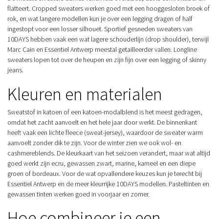
flatteert. Cropped sweaters werken goed met een hooggesloten broek of
rok, en wat langere modellen kun je over een legging dragen of half
ingestopt voor een losser silhouet. Sportief gesneden sweaters van
10DAYS hebben vaak een wat lagere schouderlijn (drop shoulder), terwijl
Marc Cain en Essentiel Antwerp meestal getailleerder vallen. Longline
sweaters lopen tot over de heupen en zijn fijn over een legging of skinny
jeans.
Kleuren en materialen
Sweatstof in katoen of een katoen-modalblend is het meest gedragen,
omdat het zacht aanvoelt en het hele jaar door werkt. De binnenkant
heeft vaak een lichte fleece (sweat-jersey), waardoor de sweater warm
aanvoelt zonder dik te zijn. Voor de winter zien we ook wol- en
cashmereblends. De kleurkaart van het seizoen verandert, maar wat altijd
goed werkt zijn ecru, gewassen zwart, marine, kameel en een diepe
groen of bordeaux. Voor de wat opvallendere keuzes kun je terecht bij
Essentiel Antwerp en de meer kleurrijke 10DAYS modellen. Pasteltinten en
gewassen tinten werken goed in voorjaar en zomer.
Hoe combineer je een