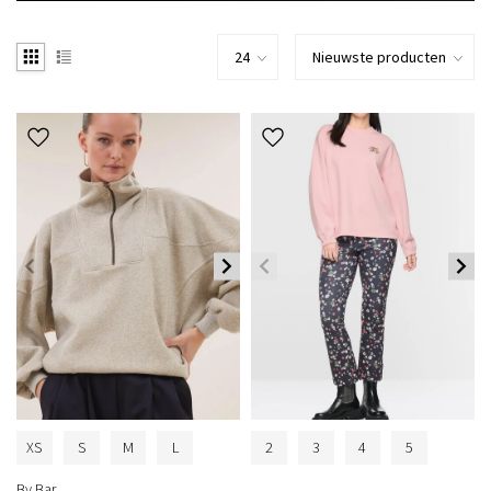
XS
S
M
L
2
3
4
5
By Bar