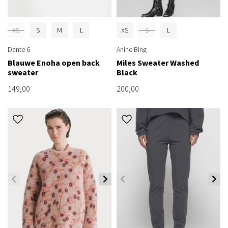
XS
S
M
L
XS
S
L
Dante 6
Anine Bing
Blauwe Enoha open back
Miles Sweater Washed
sweater
Black
149,00
200,00