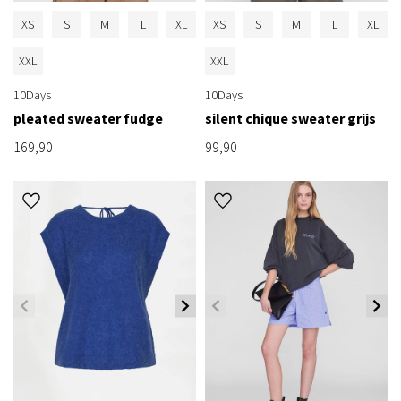
XS
S
M
L
XL
XS
S
M
L
XL
XXL
XXL
10Days
10Days
pleated sweater fudge
silent chique sweater grijs
169,90
99,90