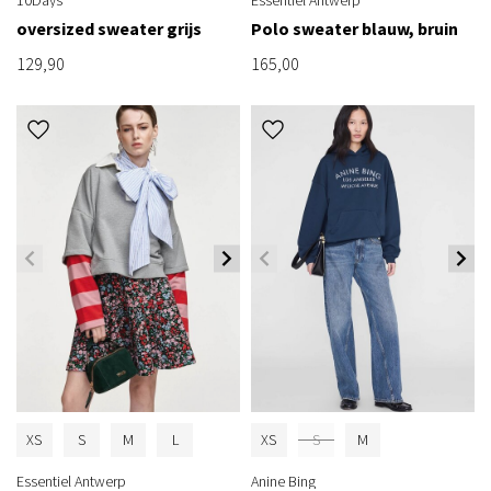
oversized sweater grijs
Polo sweater blauw, bruin
129,90
165,00
XS
S
M
L
XS
S
M
Essentiel Antwerp
Anine Bing