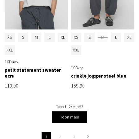
XS
S
M
L
XL
XS
S
M
L
XL
XXL
XXL
10Days
10Days
petit statement sweater
ecru
crinkle jogger steel blue
119,90
159,90
Toon
1
-
24
van 57
Toon meer
1
2
3