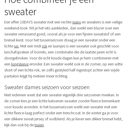
sweater
Een effen 10DAYS sweater met een rechte
jeans
en sneakers is een veilige
weekend-look. Wil je het iets aankleden, dan werkt een blazer over een
sweater verrassend goed, vooral als je voor een fijnere sweatstof of een
breisel kiest. Voor het tussenseizoen draag je een sweater onder een
lichte
jas
. Met een midi
rok
en laarsjes is een sweater ook geschikt voor
lunchafspraken of borrels; een combinatie die de laatste jaren echt is
doorgebroken. Voor de echt koude dagen kun je hem combineren met
een
longsleeve
eronder. Een sweater werkt ook in de zomer, op een witte
short of een lichte rok, en zelfs gestyled half ingestopt achter een wijde
pantalon krijgt hij meteen meer richting.
Sweater dames seizoen voor seizoen
Niet iedereen weet dat een sweater eigenlijk drie seizoenen meekan. In
de zomer kies je een lichte katoenen sweater zonder fleece-binnenkant
voor koude avonden. In het tussenseizoen werkt een sweater met een
lichte fleece-laag perfect onder een trenchcoat. In de winter ga je voor
een dikkere sweat-jersey of wolblend. Als je liever een dikker breisel hebt,
kijk dan ook bij de
truien
.