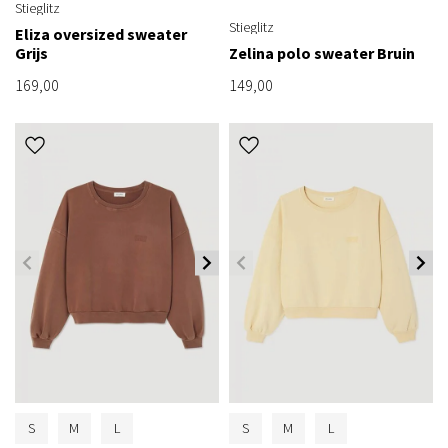
Stieglitz
Stieglitz
Eliza oversized sweater
Grijs
Zelina polo sweater Bruin
169,00
149,00
S
M
L
S
M
L