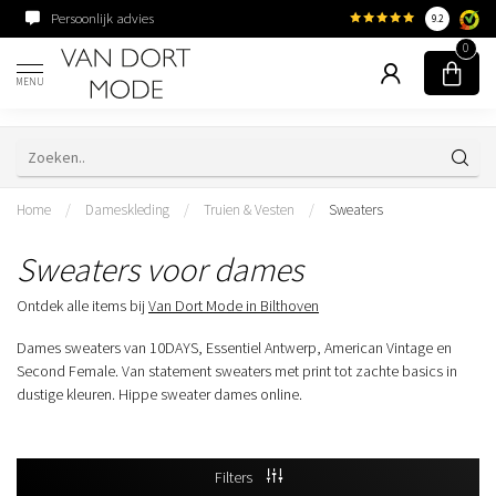
Persoonlijk advies
Familiebedrijf sinds 195
9.2
0
MENU
Home
/
Dameskleding
/
Truien & Vesten
/
Sweaters
Sweaters voor dames
Ontdek alle items bij
Van Dort Mode in Bilthoven
Dames sweaters van 10DAYS, Essentiel Antwerp, American Vintage en
Second Female. Van statement sweaters met print tot zachte basics in
dustige kleuren. Hippe sweater dames online.
Filters