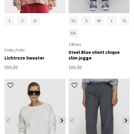
1
2
O
XS
S
M
L
XL
XXL
10Days
Forte_Forte
Steel Blue silent chique
Lichtroze Sweater
slim jogge
559,00
109,90