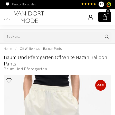
Persoonlijk advies
Familiebedrijf sinds 195
9.2
0
MENU
Home
/
Off White Nazan Balloon Pants
Baum Und Pferdgarten Off White Nazan Balloon
Pants
Baum Und Pferdgarten
-50%