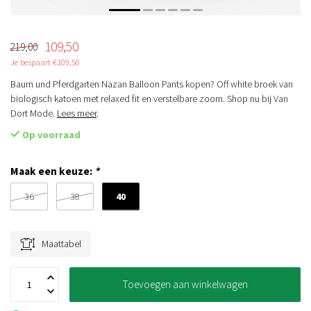
109,50
219,00
Je bespaart €109,50
Baum und Pferdgarten Nazan Balloon Pants kopen? Off white broek van
biologisch katoen met relaxed fit en verstelbare zoom. Shop nu bij Van
Dort Mode.
Lees meer
.
Op voorraad
Maak een keuze:
*
40
36
38
Maattabel
Toevoegen aan winkelwagen