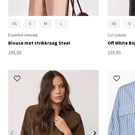
XS
S
M
L
XS
S
Essentiel Antwerp
Co'couture
Blouse met strikkraag Steel
Off White B
195,00
109,95