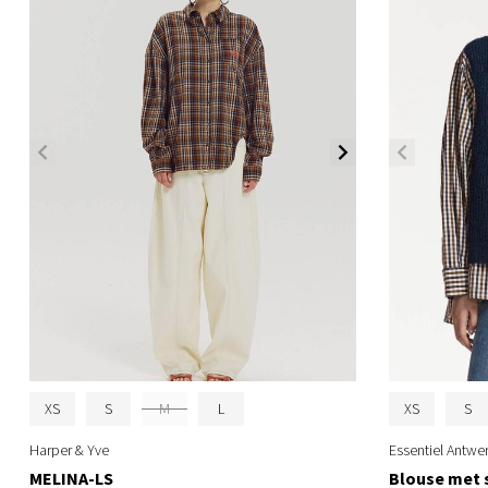
XS
S
M
L
XS
S
Harper & Yve
Essentiel Antwe
MELINA-LS
Blouse met s