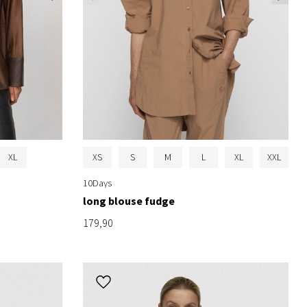
XL
XS
S
M
L
XL
XXL
10Days
long blouse fudge
179,90