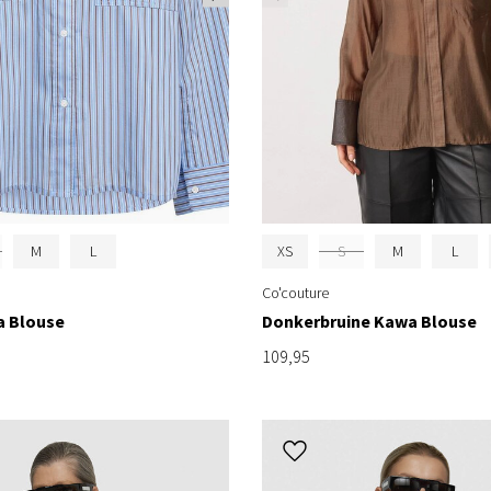
M
L
XS
S
M
L
Co'couture
a Blouse
Donkerbruine Kawa Blouse
109,95