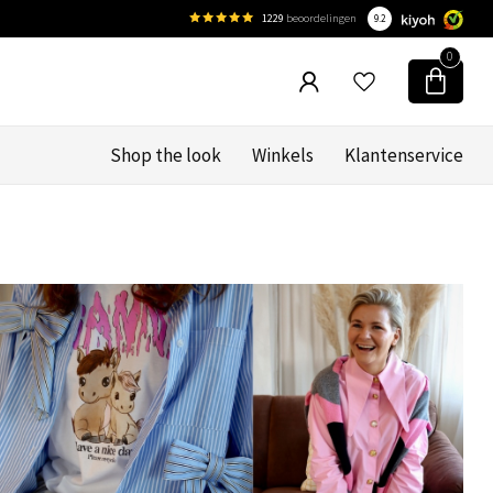
1229
beoordelingen
9.2
0
Shop the look
Winkels
Klantenservice