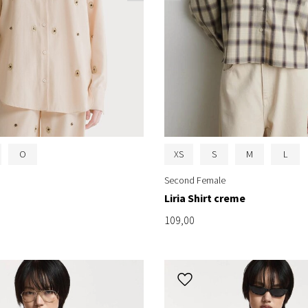
O
XS
S
M
L
Second Female
Liria Shirt creme
109,00