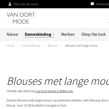
Alles voor de vrouw
Persoonlij
Nieuw
Dameskleding
Merken
Shop the look
Home
/
Dameskleding
/
Blouses
/
blouses met lange mouw
Blouses met lange mo
Ontdek alle items bij
Van Dort Mode in Bilthoven
Dames blouses met lange mouw van premium merken. Het hele jaar door dr
blazer. Voor 15:00 besteld is morgen in huis.