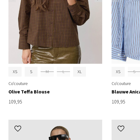
XS
S
M
L
XL
XS
S
Co'couture
Co'couture
Olive Teffa Blouse
Blauwe Anic
109,95
109,95