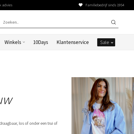
k advies
Familiebedrijf sinds 1954
Winkels
10Days
Klantenservice
Sale
uw
aagbaar, los of onder een trui of