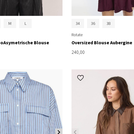
M
L
34
36
38
Rotate
isoAsymetrische Blouse
Oversized Blouse Aubergine
240,00