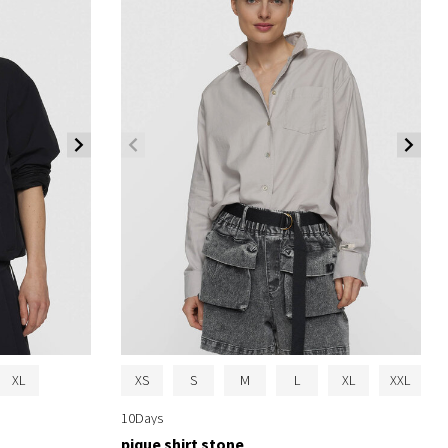
XL
XS
S
M
L
XL
XXL
10Days
pique shirt stone