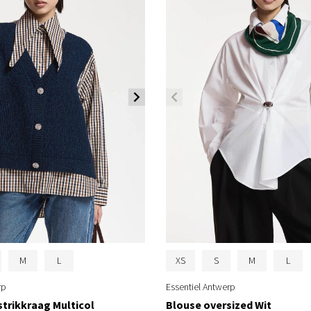
M
L
XS
S
M
L
rp
Essentiel Antwerp
trikkraag Multicol
Blouse oversized Wit