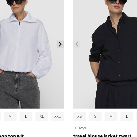
M
L
XL
XXL
XS
S
M
L
10Days
loon top wit
travel blouse jacket zwart