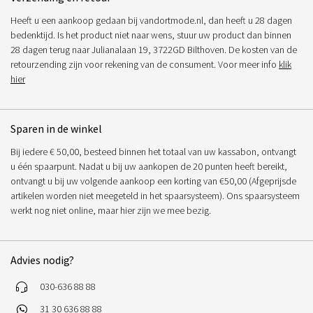
Heeft u een aankoop gedaan bij vandortmode.nl, dan heeft u 28 dagen
bedenktijd. Is het product niet naar wens, stuur uw product dan binnen
28 dagen terug naar Julianalaan 19, 3722GD Bilthoven. De kosten van de
retourzending zijn voor rekening van de consument. Voor meer info
klik
hier
Sparen in de winkel
Bij iedere € 50,00, besteed binnen het totaal van uw kassabon, ontvangt
u één spaarpunt. Nadat u bij uw aankopen de 20 punten heeft bereikt,
ontvangt u bij uw volgende aankoop een korting van €50,00 (Afgeprijsde
artikelen worden niet meegeteld in het spaarsysteem). Ons spaarsysteem
werkt nog niet online, maar hier zijn we mee bezig.
Advies nodig?
030-636 88 88
31 30 636 88 88