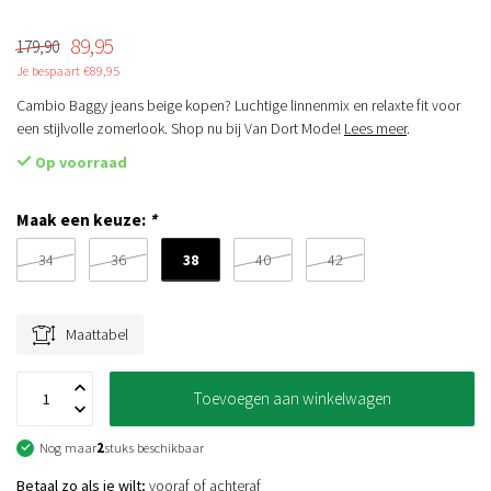
89,95
179,90
Je bespaart €89,95
Cambio Baggy jeans beige kopen? Luchtige linnenmix en relaxte fit voor
een stijlvolle zomerlook. Shop nu bij Van Dort Mode!
Lees meer
.
Op voorraad
Maak een keuze:
*
38
34
36
40
42
Maattabel
Toevoegen aan winkelwagen
Nog maar
2
stuks beschikbaar
Betaal zo als je wilt;
vooraf of achteraf