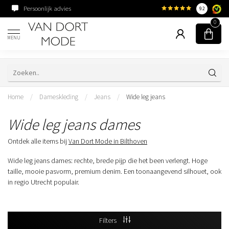
Persoonlijk advies
Familiebedrijf sinds 195
9.2
0
MENU
Home
/
Dameskleding
/
Jeans
/
Wide leg jeans
Wide leg jeans dames
Ontdek alle items bij
Van Dort Mode in Bilthoven
Wide leg jeans dames: rechte, brede pijp die het been verlengt. Hoge
taille, mooie pasvorm, premium denim. Een toonaangevend silhouet, ook
in regio Utrecht populair.
Filters