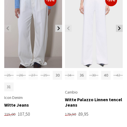
-50%
-50%
25
26
27
29
30
34
36
38
40
42
31
Cambio
Icon Denim
Witte Palazzo Linnen tencel
Witte Jeans
Jeans
107,50
89,95
215,00
179,90