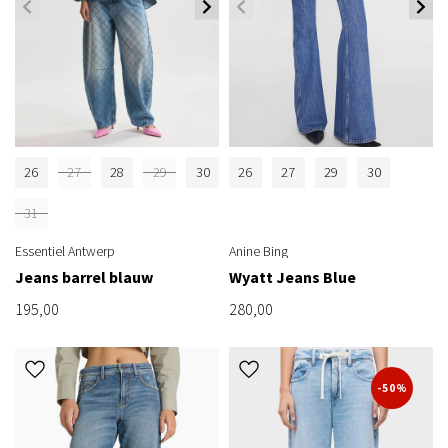
26
27
28
29
30
26
27
29
30
31
Essentiel Antwerp
Anine Bing
Jeans barrel blauw
Wyatt Jeans Blue
195,00
280,00
-50%