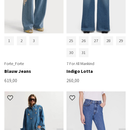
1
2
3
25
26
27
28
29
30
31
Forte_Forte
7 For All Mankind
Blauw Jeans
Indigo Lotta
619,00
260,00