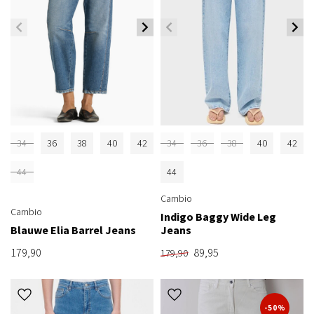
34
36
38
40
42
34
36
38
40
42
44
44
Cambio
Cambio
Indigo Baggy Wide Leg
Blauwe Elia Barrel Jeans
Jeans
179,90
89,95
179,90
-50%