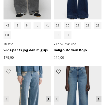
XS
S
M
L
XL
25
26
27
28
29
XXL
30
31
10Days
7 For All Mankind
wide pants jog denim grijs
Indigo Modern Dojo
179,90
260,00