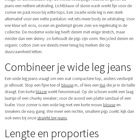
jeans een nettere uitstraling. Lichtblauw of stone wash werkt fijn voor de
zomer en past mooi bij witte tops. Een zwarte wide leg is een sterk
alternatief voor een nette pantalon: net iets meer body en uitstraling. Voor
wie kleur wil: ecru, ocean en gedempt groen zien we regelmatig in de
collectie. De moderne wide leg heeft denim met enige stretch, maar
minder dan een skinny: zo behoudt de pijp zijn vorm. Recycled denim en
organic cotton zien we steeds meer terug bij merken die op
duurzaamheid letten.
Combineer je wide leg jeans
Een wide leg jeans vraagt om een wat compactere top, anders verdwijnt
je silhouet. Stop een fijne tee of
blouse
in, of kies een
trui
die je in de taille
draagt. Een korte
blazer
werkt fenomenaal. Op de schoen werkt een laag
laarsje of een chunky sneaker; voor de avond een platte sandaal of een
loafer. Voor zomer is een wide leg met een korte mouw
blouse
en
sneakers de easy gang. Wie meer een rechte, smallere pijp zoekt: kijk dan
ook eens bij onze
straight leg jeans
.
Lengte en proporties