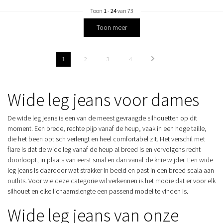
Toon
1
-
24
van 73
Toon meer
1
2
3
4
Wide leg jeans voor dames
De wide leg jeans is een van de meest gevraagde silhouetten op dit
moment. Een brede, rechte pijp vanaf de heup, vaak in een hoge taille,
die het been optisch verlengt en heel comfortabel zit. Het verschil met
flare is dat de wide leg vanaf de heup al breed is en vervolgens recht
doorloopt, in plaats van eerst smal en dan vanaf de knie wijder. Een wide
leg jeans is daardoor wat strakker in beeld en past in een breed scala aan
outfits. Voor wie deze categorie wil verkennen is het mooie dat er voor elk
silhouet en elke lichaamslengte een passend model te vinden is.
Wide leg jeans van onze