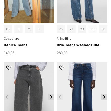
XS
S
M
L
26
27
28
29
30
Co'couture
Anine Bing
Denice Jeans
Brie Jeans Washed Blue
149,95
280,00