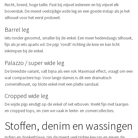
Recht, breed, hoge taille. Past bij vrijwel iedereen en bij vrijwel elk
bovenstuk. De meest veelzijdige wide leg en een goede instap als je het
silhouet voor het eerst probeert.
Barrel leg
Iets ronder gevormd, smaller bij de enkel. Een meer hedendaags silhouet,
fijn als je iets aparts wil. De pijp 'rondt' richting de knie en kan licht
inkrimpen bij de enkel.
Palazzo / super wide leg
De breedste variant, valt bijna als een rok. Maximaal effect, vraagt om een
wat compactere top. Voor lange dames is dit een dramatisch
zomersilhouet, op blote enkel met een platte sandaal.
Cropped wide leg
De wijde pijp eindigt op de enkel of net erboven. Werkt fijn met laarsjes
en cropped tops, en zien we vaak in lente- en zomercollecties.
Stoffen, denim en wassingen
Indigo en donkerblauw zijn de meest veelzijdige keuzes en geven de