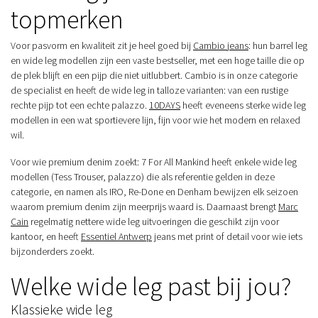
topmerken
Voor pasvorm en kwaliteit zit je heel goed bij
Cambio jeans
: hun barrel leg
en wide leg modellen zijn een vaste bestseller, met een hoge taille die op
de plek blijft en een pijp die niet uitlubbert. Cambio is in onze categorie
de specialist en heeft de wide leg in talloze varianten: van een rustige
rechte pijp tot een echte palazzo.
10DAYS
heeft eveneens sterke wide leg
modellen in een wat sportievere lijn, fijn voor wie het modern en relaxed
wil.
Voor wie premium denim zoekt: 7 For All Mankind heeft enkele wide leg
modellen (Tess Trouser, palazzo) die als referentie gelden in deze
categorie, en namen als IRO, Re-Done en Denham bewijzen elk seizoen
waarom premium denim zijn meerprijs waard is. Daarnaast brengt
Marc
Cain
regelmatig nettere wide leg uitvoeringen die geschikt zijn voor
kantoor, en heeft
Essentiel Antwerp
jeans met print of detail voor wie iets
bijzonderders zoekt.
Welke wide leg past bij jou?
Klassieke wide leg