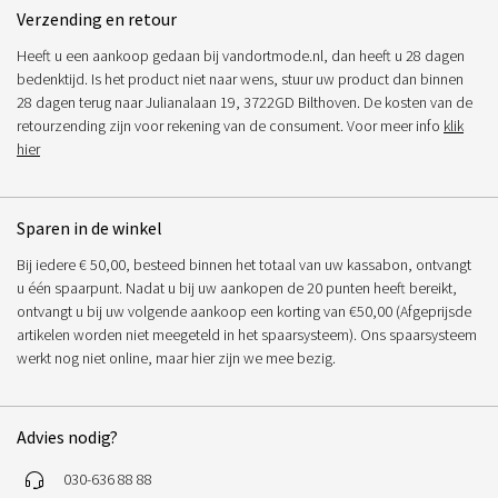
Verzending en retour
Heeft u een aankoop gedaan bij vandortmode.nl, dan heeft u 28 dagen
bedenktijd. Is het product niet naar wens, stuur uw product dan binnen
28 dagen terug naar Julianalaan 19, 3722GD Bilthoven. De kosten van de
retourzending zijn voor rekening van de consument. Voor meer info
klik
hier
Sparen in de winkel
Bij iedere € 50,00, besteed binnen het totaal van uw kassabon, ontvangt
u één spaarpunt. Nadat u bij uw aankopen de 20 punten heeft bereikt,
ontvangt u bij uw volgende aankoop een korting van €50,00 (Afgeprijsde
artikelen worden niet meegeteld in het spaarsysteem). Ons spaarsysteem
werkt nog niet online, maar hier zijn we mee bezig.
Advies nodig?
030-636 88 88