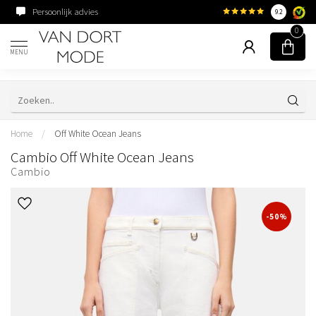
Persoonlijk advies
Familiebedrijf sinds 195
9.2
0
MENU
Home
/
Off White Ocean Jeans
Cambio Off White Ocean Jeans
Cambio
-50%