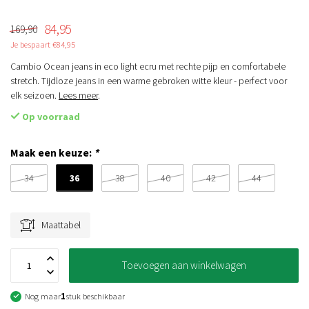
84,95
169,90
Je bespaart €84,95
Cambio Ocean jeans in eco light ecru met rechte pijp en comfortabele
stretch. Tijdloze jeans in een warme gebroken witte kleur - perfect voor
elk seizoen.
Lees meer
.
Op voorraad
Maak een keuze:
*
36
34
38
40
42
44
Maattabel
Toevoegen aan winkelwagen
Nog maar
1
stuk beschikbaar