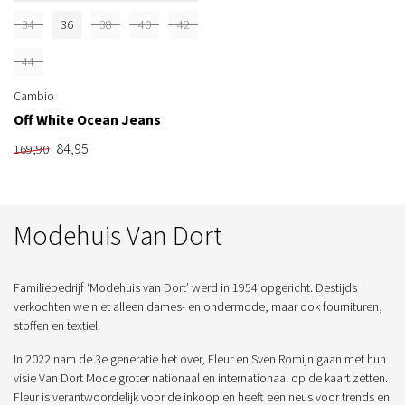
34
36
38
40
42
44
Cambio
Off White Ocean Jeans
84,95
169,90
Modehuis Van Dort
Familiebedrijf ‘Modehuis van Dort’ werd in 1954 opgericht. Destijds
verkochten we niet alleen dames- en ondermode, maar ook fournituren,
stoffen en textiel.
In 2022 nam de 3e generatie het over, Fleur en Sven Romijn gaan met hun
visie Van Dort Mode groter nationaal en internationaal op de kaart zetten.
Fleur is verantwoordelijk voor de inkoop en heeft een neus voor trends en