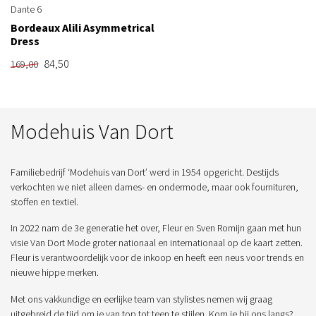
Dante 6
Bordeaux Alili Asymmetrical
Dress
84,50
169,00
Modehuis Van Dort
Familiebedrijf ‘Modehuis van Dort’ werd in 1954 opgericht. Destijds
verkochten we niet alleen dames- en ondermode, maar ook fournituren,
stoffen en textiel.
In 2022 nam de 3e generatie het over, Fleur en Sven Romijn gaan met hun
visie Van Dort Mode groter nationaal en internationaal op de kaart zetten.
Fleur is verantwoordelijk voor de inkoop en heeft een neus voor trends en
nieuwe hippe merken.
Met ons vakkundige en eerlijke team van stylistes nemen wij graag
uitgebreid de tijd om je van top tot teen te stijlen. Kom je bij ons langs?