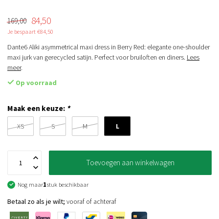
84,50
169,00
Je bespaart €84,50
Dante6 Aliki asymmetrical maxi dress in Berry Red: elegante one-shoulder
maxi jurk van gerecycled satijn. Perfect voor bruiloften en diners.
Lees
meer
.
Op voorraad
Maak een keuze:
*
L
XS
S
M
Toevoegen aan winkelwagen
Nog maar
1
stuk beschikbaar
Betaal zo als je wilt;
vooraf of achteraf