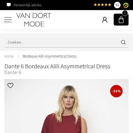
Persoonlijk advies
Familiebedrijf sinds 195
9.2
0
MENU
Home
/
Bordeaux Alili Asymmetrical Dress
Dante 6 Bordeaux Alili Asymmetrical Dress
Dante 6
-50%