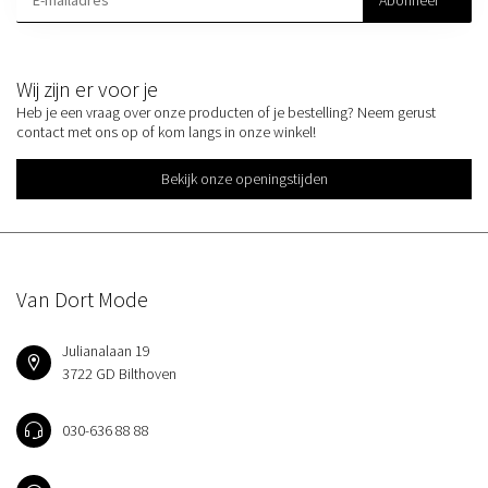
Abonneer
Wij zijn er voor je
Heb je een vraag over onze producten of je bestelling? Neem gerust
contact met ons op of kom langs in onze winkel!
Bekijk onze openingstijden
Van Dort Mode
Julianalaan 19
3722 GD Bilthoven
030-636 88 88