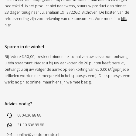
bedenktijd. Is het product niet naar wens, stuur uw product dan binnen
28 dagen terug naar Julianalaan 19, 3722GD Bilthoven. De kosten van de
retourzending zijn voor rekening van de consument. Voor meer info
klik
hier
Sparen in de winkel
Bij iedere € 50,00, besteed binnen het totaal van uw kassabon, ontvangt
u één spaarpunt. Nadat u bij uw aankopen de 20 punten heeft bereikt,
ontvangt u bij uw volgende aankoop een korting van €50,00 (Afgeprijsde
artikelen worden niet meegeteld in het spaarsysteem). Ons spaarsysteem
werkt nog niet online, maar hier zijn we mee bezig.
Advies nodig?
030-636 88 88
31 30 636 88 88
online@vandortmode.nl