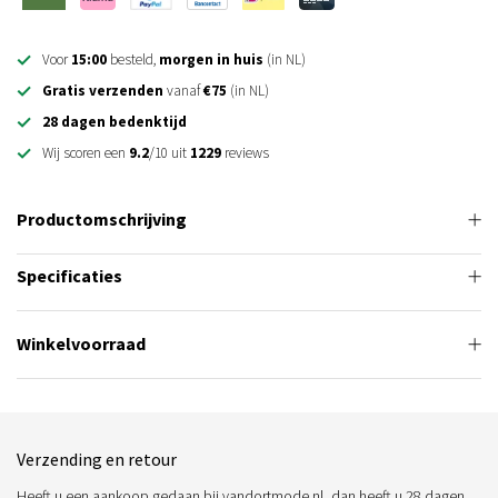
Voor
15:00
besteld,
morgen in huis
(in NL)
Gratis verzenden
vanaf
€75
(in NL)
28 dagen bedenktijd
Wij scoren een
9.2
/10 uit
1229
reviews
Productomschrijving
Specificaties
Winkelvoorraad
Verzending en retour
Heeft u een aankoop gedaan bij vandortmode.nl, dan heeft u 28 dagen