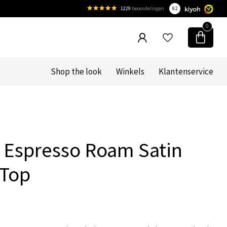
1229
beoordelingen
9.2
0
Shop the look
Winkels
Klantenservice
 Espresso Roam Satin
 Top