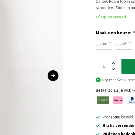
Dante6 Roam top in Es
schouders. Shop 'm nu
Op voorraad
Maak een keuze:
*
34
36
Nog maar
1
stuk besc
Betaal zo als je wilt;
vo
Voor
15:00
besteld,
Gratis verzende
28 dagen bedenk