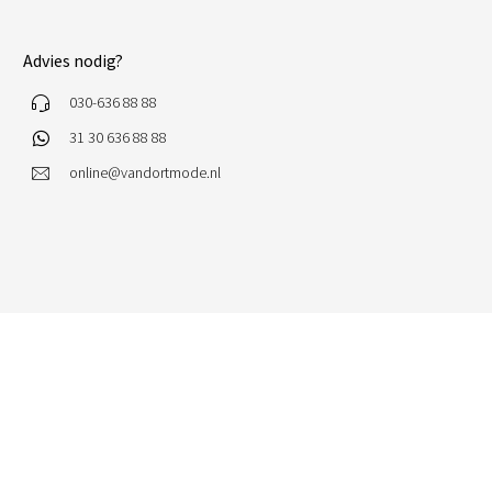
Advies nodig?
030-636 88 88
31 30 636 88 88
online@vandortmode.nl