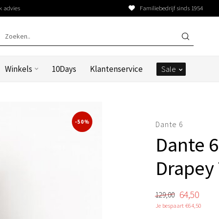
k advies
Familiebedrijf sinds 1954
Winkels
10Days
Klantenservice
Sale
-50%
Dante 6
Dante 6
Drapey
64,50
129,00
Je bespaart €64,50