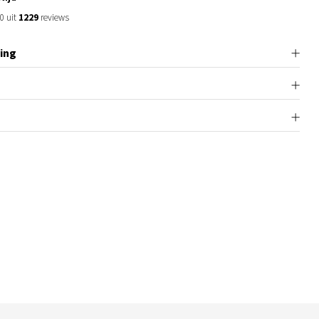
0 uit
1229
reviews
ing