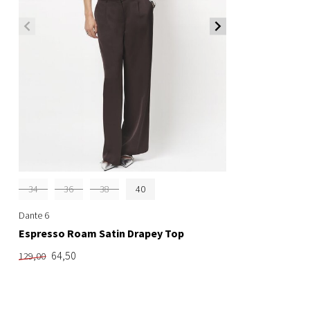
34
36
38
40
Dante 6
Espresso Roam Satin Drapey Top
64,50
129,00