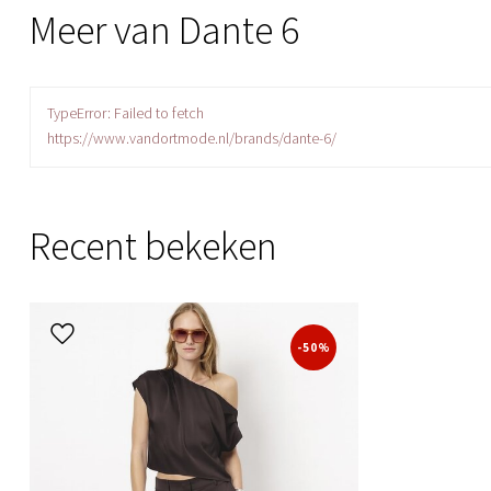
Meer van Dante 6
TypeError: Failed to fetch
https://www.vandortmode.nl/brands/dante-6/
Recent bekeken
-50%