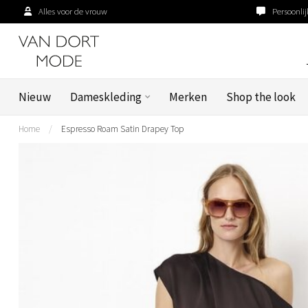
Alles voor de vrouw
Persoonlij
Nieuw
Dameskleding
Merken
Shop the look
Home
/
Espresso Roam Satin Drapey Top