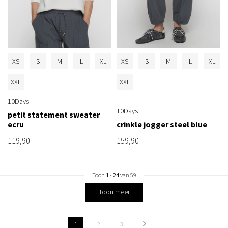
XS
S
M
L
XL
XS
S
M
L
XL
XXL
XXL
10Days
10Days
petit statement sweater
ecru
crinkle jogger steel blue
119,90
159,90
Toon
1
-
24
van 59
Toon meer
1
2
3