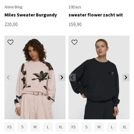
Anine Bing
10Days
Miles Sweater Burgundy
sweater flower zacht wit
220,00
159,90
XS
S
M
L
XL
XS
S
M
L
XL