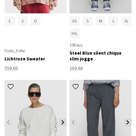
1
2
O
XS
S
M
L
XL
XXL
10Days
Forte_Forte
Steel Blue silent chique
Lichtroze Sweater
slim jogge
559,00
109,90