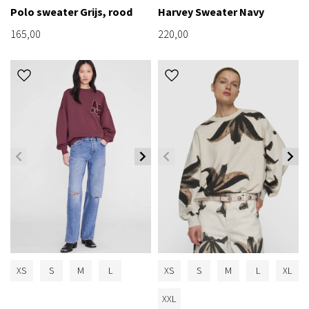
Polo sweater Grijs, rood
Harvey Sweater Navy
165,00
220,00
XS
S
M
L
XS
S
M
L
XL
XXL