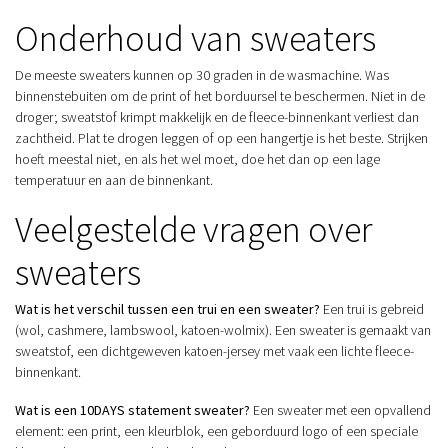
Onderhoud van sweaters
De meeste sweaters kunnen op 30 graden in de wasmachine. Was
binnenstebuiten om de print of het borduursel te beschermen. Niet in de
droger; sweatstof krimpt makkelijk en de fleece-binnenkant verliest dan
zachtheid. Plat te drogen leggen of op een hangertje is het beste. Strijken
hoeft meestal niet, en als het wel moet, doe het dan op een lage
temperatuur en aan de binnenkant.
Veelgestelde vragen over
sweaters
Wat is het verschil tussen een trui en een sweater?
Een trui is gebreid
(wol, cashmere, lambswool, katoen-wolmix). Een sweater is gemaakt van
sweatstof, een dichtgeweven katoen-jersey met vaak een lichte fleece-
binnenkant.
Wat is een 10DAYS statement sweater?
Een sweater met een opvallend
element: een print, een kleurblok, een geborduurd logo of een speciale