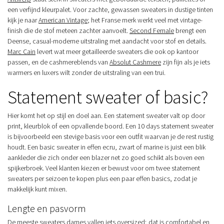
een verfijnd kleurpalet. Voor zachte, gewassen sweaters in dustige tinten
kijk je naar
American Vintage
; het Franse merk werkt veel met vintage-
finish die de stof meteen zachter aanvoelt.
Second Female
brengt een
Deense, casual-moderne uitstraling met aandacht voor stof en details.
Marc Cain
levert wat meer getailleerde sweaters die ook op kantoor
passen, en de cashmereblends van
Absolut Cashmere
zijn fijn als je iets
warmers en luxers wilt zonder de uitstraling van een trui.
Statement sweater of basic?
Hier komt het op stijl en doel aan. Een statement sweater valt op door
print, kleurblok of een opvallende boord. Een 10 days statement sweater
is bijvoorbeeld een stevige basis voor een outfit waarvan je de rest rustig
houdt. Een basic sweater in effen ecru, zwart of marine is juist een blik
aankleder die zich onder een blazer net zo goed schikt als boven een
spijkerbroek. Veel klanten kiezen er bewust voor om twee statement
sweaters per seizoen te kopen plus een paar effen basics, zodat je
makkelijk kunt mixen.
Lengte en pasvorm
De meeste sweaters dames vallen iets oversized; dat is comfortabel en