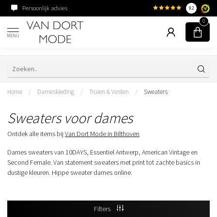
Persoonlijk advies
Familiebedrijf sinds 195
9.2
0
MENU
Home
/
Dameskleding
/
Truien & Vesten
/
Sweaters
Sweaters voor dames
Ontdek alle items bij
Van Dort Mode in Bilthoven
Dames sweaters van 10DAYS, Essentiel Antwerp, American Vintage en
Second Female. Van statement sweaters met print tot zachte basics in
dustige kleuren. Hippe sweater dames online.
Filters