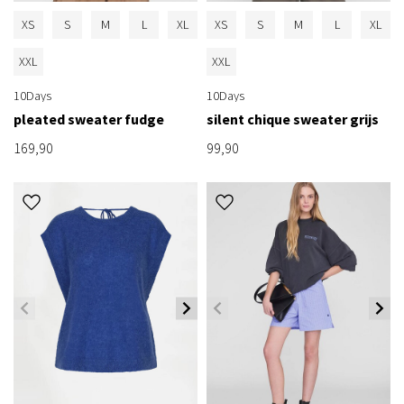
XS
S
M
L
XL
XS
S
M
L
XL
XXL
XXL
10Days
10Days
pleated sweater fudge
silent chique sweater grijs
169,90
99,90