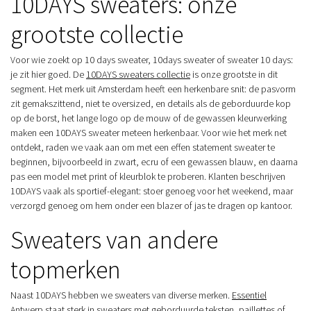
10DAYS sweaters: onze
grootste collectie
Voor wie zoekt op 10 days sweater, 10days sweater of sweater 10 days:
je zit hier goed. De
10DAYS sweaters collectie
is onze grootste in dit
segment. Het merk uit Amsterdam heeft een herkenbare snit: de pasvorm
zit gemakszittend, niet te oversized, en details als de geborduurde kop
op de borst, het lange logo op de mouw of de gewassen kleurwerking
maken een 10DAYS sweater meteen herkenbaar. Voor wie het merk net
ontdekt, raden we vaak aan om met een effen statement sweater te
beginnen, bijvoorbeeld in zwart, ecru of een gewassen blauw, en daarna
pas een model met print of kleurblok te proberen. Klanten beschrijven
10DAYS vaak als sportief-elegant: stoer genoeg voor het weekend, maar
verzorgd genoeg om hem onder een blazer of jas te dragen op kantoor.
Sweaters van andere
topmerken
Naast 10DAYS hebben we sweaters van diverse merken.
Essentiel
Antwerp
staat sterk in sweaters met geborduurde teksten, paillettes of