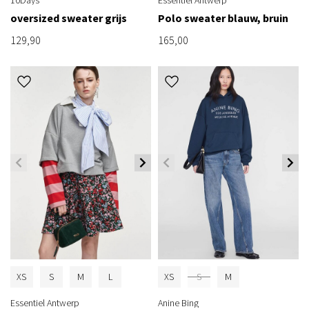
oversized sweater grijs
Polo sweater blauw, bruin
129,90
165,00
XS
S
M
L
XS
S
M
Essentiel Antwerp
Anine Bing