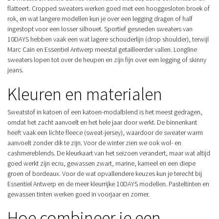
flatteert. Cropped sweaters werken goed met een hooggesloten broek of
rok, en wat langere modellen kun je over een legging dragen of half
ingestopt voor een losser silhouet. Sportief gesneden sweaters van
10DAYS hebben vaak een wat lagere schouderlijn (drop shoulder), terwijl
Marc Cain en Essentiel Antwerp meestal getailleerder vallen. Longline
sweaters lopen tot over de heupen en zijn fijn over een legging of skinny
jeans.
Kleuren en materialen
Sweatstof in katoen of een katoen-modalblend is het meest gedragen,
omdat het zacht aanvoelt en het hele jaar door werkt. De binnenkant
heeft vaak een lichte fleece (sweat-jersey), waardoor de sweater warm
aanvoelt zonder dik te zijn. Voor de winter zien we ook wol- en
cashmereblends. De kleurkaart van het seizoen verandert, maar wat altijd
goed werkt zijn ecru, gewassen zwart, marine, kameel en een diepe
groen of bordeaux. Voor de wat opvallendere keuzes kun je terecht bij
Essentiel Antwerp en de meer kleurrijke 10DAYS modellen. Pasteltinten en
gewassen tinten werken goed in voorjaar en zomer.
Hoe combineer je een