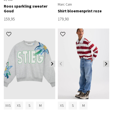
Marc Cain
Roos sparkling sweater
Goud
Shirt bloemenprint roze
159,95
179,90
XXS
XS
S
M
XS
S
M