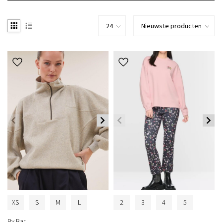
XS
S
M
L
2
3
4
5
By Bar