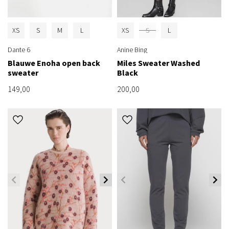
XS
S
M
L
XS
S
L
Dante 6
Anine Bing
Blauwe Enoha open back
Miles Sweater Washed
sweater
Black
149,00
200,00