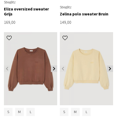
Stieglitz
Stieglitz
Eliza oversized sweater
Grijs
Zelina polo sweater Bruin
169,00
149,00
S
M
L
S
M
L