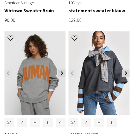
American Vintage
10Days
Vibtown Sweater Bruin
statement sweater blauw
90,00
129,90
XS
S
M
L
XL
XS
S
M
L
10Days
Essentiel Antwerp