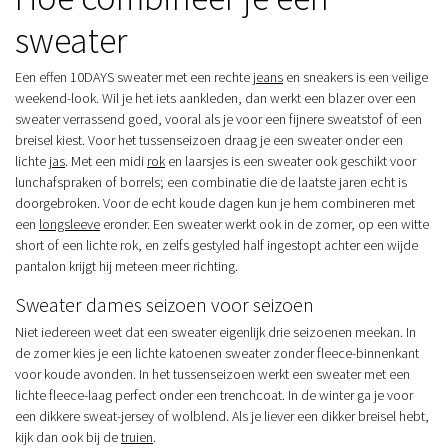
sweater
Een effen 10DAYS sweater met een rechte
jeans
en sneakers is een veilige
weekend-look. Wil je het iets aankleden, dan werkt een blazer over een
sweater verrassend goed, vooral als je voor een fijnere sweatstof of een
breisel kiest. Voor het tussenseizoen draag je een sweater onder een
lichte
jas
. Met een midi
rok
en laarsjes is een sweater ook geschikt voor
lunchafspraken of borrels; een combinatie die de laatste jaren echt is
doorgebroken. Voor de echt koude dagen kun je hem combineren met
een
longsleeve
eronder. Een sweater werkt ook in de zomer, op een witte
short of een lichte rok, en zelfs gestyled half ingestopt achter een wijde
pantalon krijgt hij meteen meer richting.
Sweater dames seizoen voor seizoen
Niet iedereen weet dat een sweater eigenlijk drie seizoenen meekan. In
de zomer kies je een lichte katoenen sweater zonder fleece-binnenkant
voor koude avonden. In het tussenseizoen werkt een sweater met een
lichte fleece-laag perfect onder een trenchcoat. In de winter ga je voor
een dikkere sweat-jersey of wolblend. Als je liever een dikker breisel hebt,
kijk dan ook bij de
truien
.