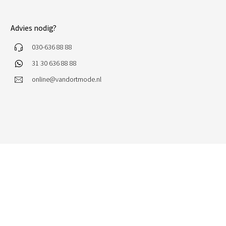
Advies nodig?
030-636 88 88
31 30 636 88 88
online@vandortmode.nl