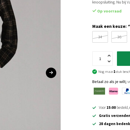
knoopsluiting. Nu bij 
Op voorraad
Maak een keuze:
*
34
36
Nog maar
1
stuk besc
Betaal zo als je wilt;
vo
Voor
15:00
besteld,
Gratis verzende
28 dagen bedenk