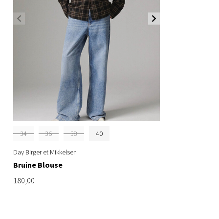
34
36
38
40
Day Birger et Mikkelsen
Bruine Blouse
180,00