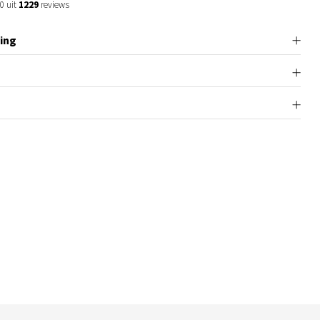
0 uit
1229
reviews
ing