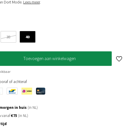
Van Dort Mode.
Lees meer
.
40
38
Toevoegen aan winkelwagen
hikbaar
oraf of achteraf
morgen in huis
(in NL)
n
vanaf
€75
(in NL)
tijd