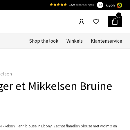
1229
beoordelingen
9.2
0
Shop the look
Winkels
Klantenservice
kelsen
ger et Mikkelsen Bruine
Mikkelsen Henri blouse in Ebony. Zachte flanellen blouse met wolmix en