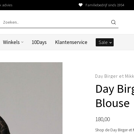
k advies
Familiebedrijf sinds 1954
Winkels
10Days
Klantenservice
Sale
Day Birger et Mik
Day Bir
Blouse
180,00
Shop de Day Birger et 