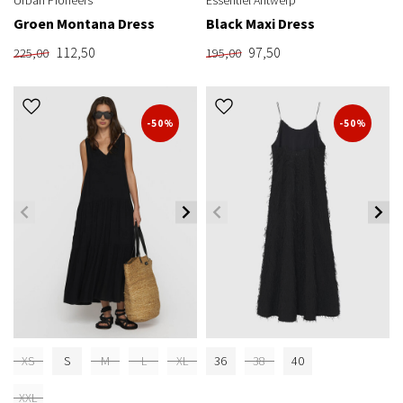
Groen Montana Dress
Black Maxi Dress
112,50
97,50
225,00
195,00
-50%
-50%
XS
S
M
L
XL
36
38
40
XXL