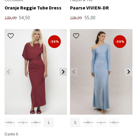
Oranje Reggie Tube Dress
Paarse VIVIEN-DR
54,50
55,00
109,00
109,99
-50%
-50%
XS
S
M
L
S
M
L
XL
Dante 6