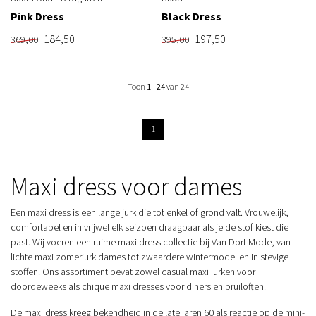
Pink Dress
Black Dress
184,50
197,50
369,00
395,00
Toon
1
-
24
van 24
1
Maxi dress voor dames
Een maxi dress is een lange jurk die tot enkel of grond valt. Vrouwelijk,
comfortabel en in vrijwel elk seizoen draagbaar als je de stof kiest die
past. Wij voeren een ruime maxi dress collectie bij Van Dort Mode, van
lichte maxi zomerjurk dames tot zwaardere wintermodellen in stevige
stoffen. Ons assortiment bevat zowel casual maxi jurken voor
doordeweeks als chique maxi dresses voor diners en bruiloften.
De maxi dress kreeg bekendheid in de late jaren 60 als reactie op de mini-