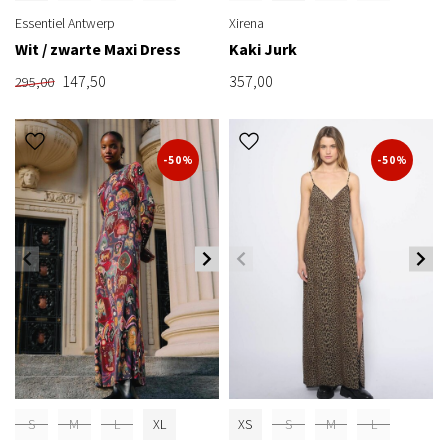
Essentiel Antwerp
Xirena
Wit / zwarte Maxi Dress
Kaki Jurk
147,50
357,00
295,00
-50%
-50%
S
M
L
XL
XS
S
M
L