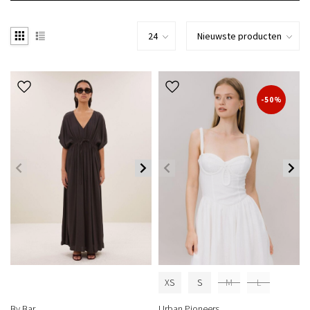
-50%
XS
S
M
L
By Bar
Urban Pioneers