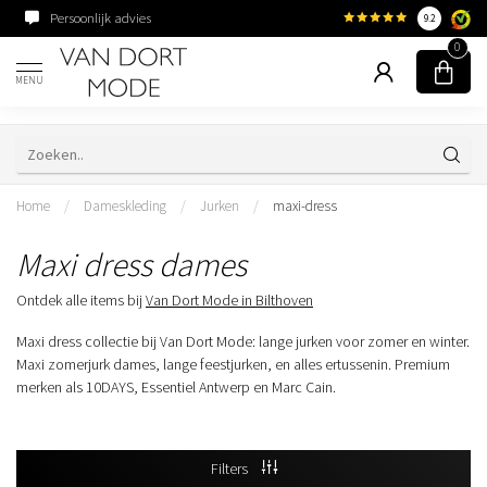
Persoonlijk advies
Familiebedrijf sinds 195
9.2
0
MENU
Home
/
Dameskleding
/
Jurken
/
maxi-dress
Maxi dress dames
Ontdek alle items bij
Van Dort Mode in Bilthoven
Maxi dress collectie bij Van Dort Mode: lange jurken voor zomer en winter.
Maxi zomerjurk dames, lange feestjurken, en alles ertussenin. Premium
merken als 10DAYS, Essentiel Antwerp en Marc Cain.
Filters