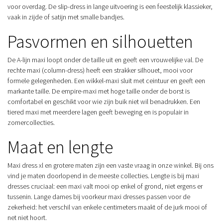
voor overdag. De slip-dress in lange uitvoering is een feestelijk klassieker,
vaak in zijde of satijn met smalle bandjes.
Pasvormen en silhouetten
De A-lijn maxi loopt onder de taille uit en geeft een vrouwelijke val. De
rechte maxi (column-dress) heeft een strakker silhouet, mooi voor
formele gelegenheden. Een wikkel-maxi sluit met ceintuur en geeft een
markante taille. De empire-maxi met hoge taille onder de borst is
comfortabel en geschikt voor wie zijn buik niet wil benadrukken. Een
tiered maxi met meerdere lagen geeft beweging en is populair in
zomercollecties.
Maat en lengte
Maxi dress xl en grotere maten zijn een vaste vraag in onze winkel. Bij ons
vind je maten doorlopend in de meeste collecties. Lengte is bij maxi
dresses cruciaal: een maxi valt mooi op enkel of grond, niet ergens er
tussenin. Lange dames bij voorkeur maxi dresses passen voor de
zekerheid: het verschil van enkele centimeters maakt of de jurk mooi of
net niet hoort.