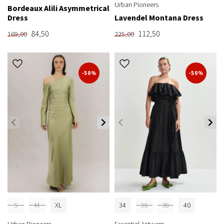
Urban Pioneers
Bordeaux Alili Asymmetrical
Dress
Lavendel Montana Dress
84,50
112,50
169,00
225,00
-50%
-50%
S
M
XL
34
36
38
40
Urban Pioneers
Essentiel Antwerp