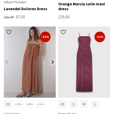
Urban Pioneers
Orange Marcia satin maxi
Lavendel Dolores Dress
dress
97,50
229,00
195,00
-50%
-50%
XS
S
M
L
XS
S
M
L
Co'couture
Harper & Yve