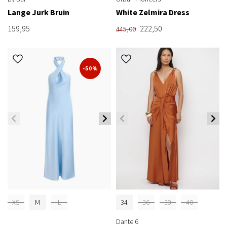
Lange Jurk Bruin
White Zelmira Dress
159,95
222,50
445,00
-50%
XS
M
L
34
36
38
40
Dante 6