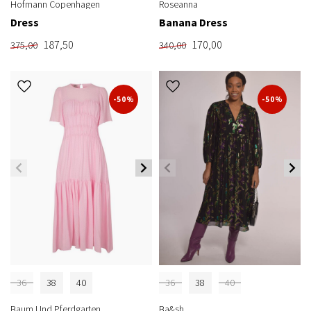
Hofmann Copenhagen
Roseanna
Dress
Banana Dress
187,50
170,00
375,00
340,00
-50%
-50%
36
38
40
36
38
40
Baum Und Pferdgarten
Ba&sh