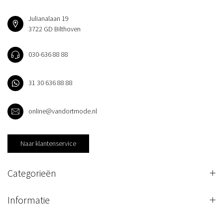
Julianalaan 19
3722 GD Bilthoven
030-636 88 88
31 30 636 88 88
online@vandortmode.nl
Naar klantenservice
Categorieën
Informatie