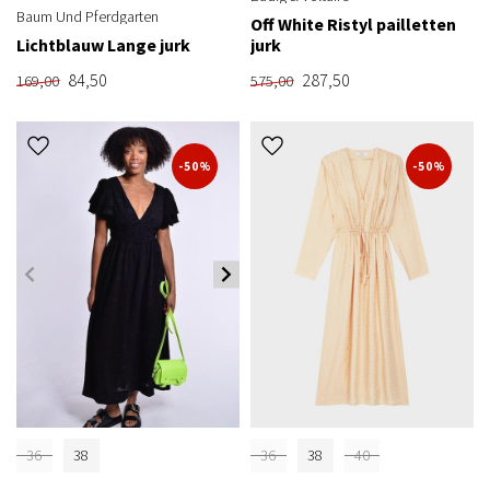
Baum Und Pferdgarten
Off White Ristyl pailletten
Lichtblauw Lange jurk
jurk
84,50
287,50
169,00
575,00
-50%
-50%
36
38
36
38
40