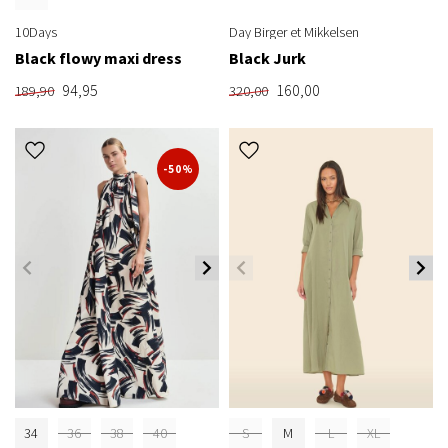
10Days
Day Birger et Mikkelsen
Black flowy maxi dress
Black Jurk
94,95
160,00
189,90
320,00
-50%
34
36
38
40
S
M
L
XL