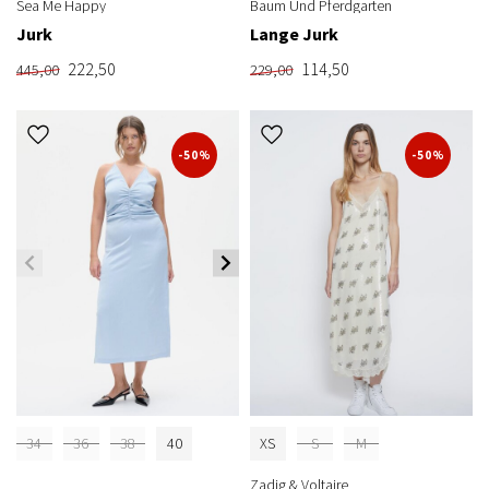
Sea Me Happy
Baum Und Pferdgarten
Jurk
Lange Jurk
222,50
114,50
445,00
229,00
-50%
-50%
34
36
38
40
XS
S
M
Zadig & Voltaire