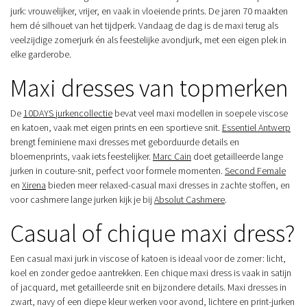
jurk: vrouwelijker, vrijer, en vaak in vloeiende prints. De jaren 70 maakten
hem dé silhouet van het tijdperk. Vandaag de dag is de maxi terug als
veelzijdige zomerjurk én als feestelijke avondjurk, met een eigen plek in
elke garderobe.
Maxi dresses van topmerken
De
10DAYS jurkencollectie
bevat veel maxi modellen in soepele viscose
en katoen, vaak met eigen prints en een sportieve snit.
Essentiel Antwerp
brengt feminiene maxi dresses met geborduurde details en
bloemenprints, vaak iets feestelijker.
Marc Cain
doet getailleerde lange
jurken in couture-snit, perfect voor formele momenten.
Second Female
en
Xirena
bieden meer relaxed-casual maxi dresses in zachte stoffen, en
voor cashmere lange jurken kijk je bij
Absolut Cashmere
.
Casual of chique maxi dress?
Een casual maxi jurk in viscose of katoen is ideaal voor de zomer: licht,
koel en zonder gedoe aantrekken. Een chique maxi dress is vaak in satijn
of jacquard, met getailleerde snit en bijzondere details. Maxi dresses in
zwart, navy of een diepe kleur werken voor avond, lichtere en print-jurken