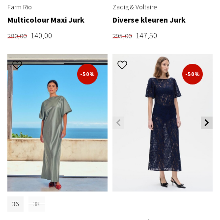
Farm Rio
Zadig & Voltaire
Multicolour Maxi Jurk
Diverse kleuren Jurk
140,00
147,50
280,00
295,00
-50%
-50%
36
38