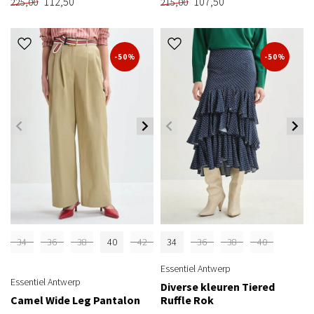
112,50
107,50
225,00
215,00
-50%
-50%
34
36
38
40
42
34
36
38
40
Essentiel Antwerp
Essentiel Antwerp
Diverse kleuren Tiered
Camel Wide Leg Pantalon
Ruffle Rok