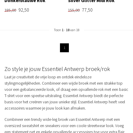
Donkerblauwe Rok
Silver Glitter Midi Rok
92,50
77,50
185,00
155,00
Toon
1
-
18
van 18
1
Zo style je jouw Essentiel Antwerp broek/rok
Laat je creativiteit de vrije loop en ontdek eindeloze
stylingmogelijkheden. Combineer een wijde broek met een strakke top
voor een gebalanceerde look, of draag een opvallende rok met een basic
T-shirt voor een speelse uitstraling. Essentiel Antwerp biedt de perfecte
basis voor het creëren van jouw unieke stijl. Essentiel Antwerp heeft veel
accessoires waarmee je jouw look kan afmaken.
Combineer een trendy wide-leg broek van Essentiel Antwerp met een
oversized sweatshirt en sneakers voor een coole streetwear look. Voeg
een statement pet en enkele opvallende accessoires toe voor extra flair.