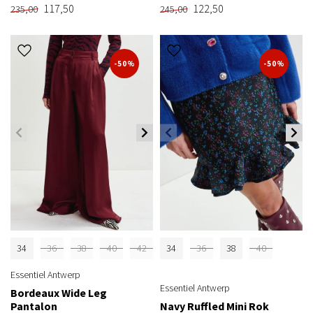
117,50
122,50
235,00
245,00
-50%
-50%
34
36
38
40
42
34
36
38
40
Essentiel Antwerp
Essentiel Antwerp
Bordeaux Wide Leg
Pantalon
Navy Ruffled Mini Rok