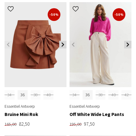
-50%
-50%
34
36
38
40
34
36
38
40
42
Essentiel Antwerp
Essentiel Antwerp
Bruine Mini Rok
Off White Wide Leg Pants
82,50
97,50
165,00
195,00