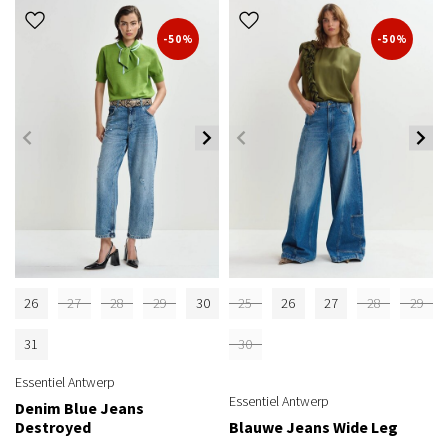
-50%
-50%
26
27
28
29
30
25
26
27
28
29
31
30
Essentiel Antwerp
Essentiel Antwerp
Denim Blue Jeans
Destroyed
Blauwe Jeans Wide Leg