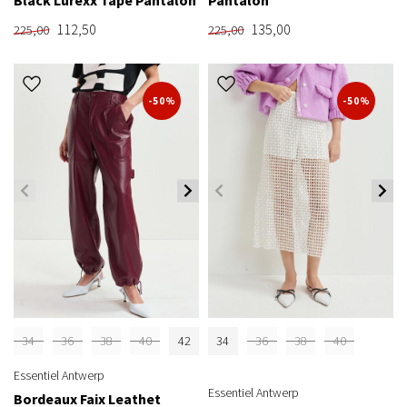
Black Lurexx Tape Pantalon
Pantalon
112,50
135,00
225,00
225,00
-50%
-50%
34
36
38
40
42
34
36
38
40
Essentiel Antwerp
Essentiel Antwerp
Bordeaux Faix Leathet