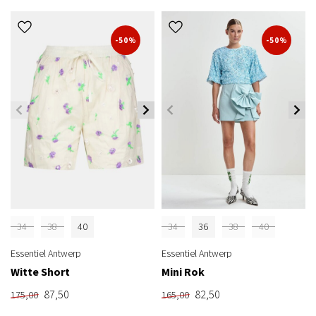
-50%
-50%
34
38
40
34
36
38
40
Essentiel Antwerp
Essentiel Antwerp
Witte Short
Mini Rok
87,50
82,50
175,00
165,00