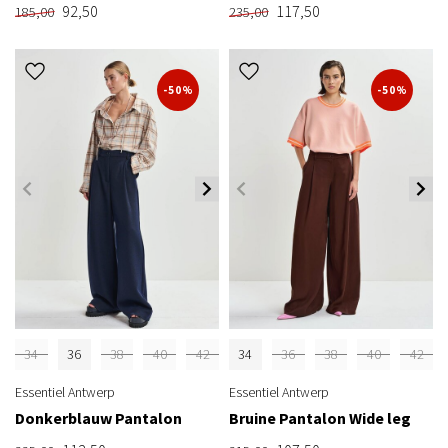
92,50
117,50
185,00
235,00
-50%
-50%
34
36
38
40
42
34
36
38
40
42
Essentiel Antwerp
Essentiel Antwerp
Donkerblauw Pantalon
Bruine Pantalon Wide leg