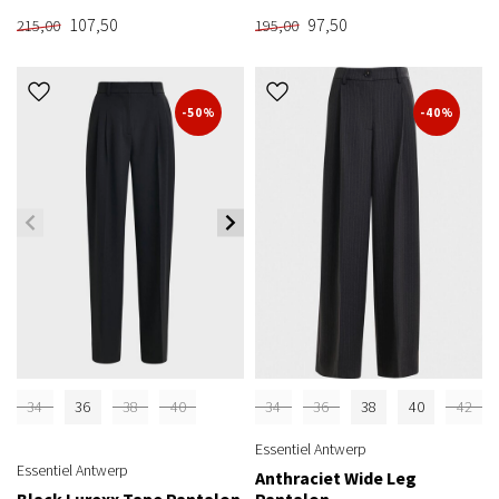
107,50
97,50
215,00
195,00
-50%
-40%
34
36
38
40
34
36
38
40
42
Essentiel Antwerp
Essentiel Antwerp
Anthraciet Wide Leg