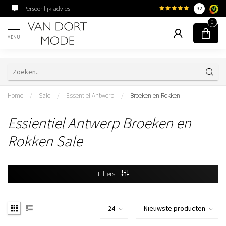
Persoonlijk advies
Familiebedrijf sinds 195
9.2
0
MENU
Home
/
Sale
/
Essentiel Antwerp
/
Broeken en Rokken
Essientiel Antwerp Broeken en
Rokken Sale
Filters