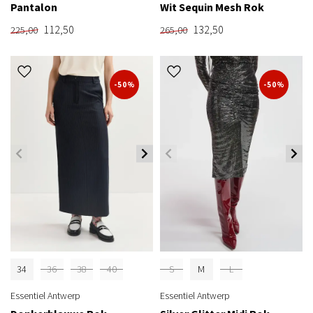
Pantalon
Wit Sequin Mesh Rok
112,50
132,50
225,00
265,00
-50%
-50%
34
36
38
40
S
M
L
Essentiel Antwerp
Essentiel Antwerp