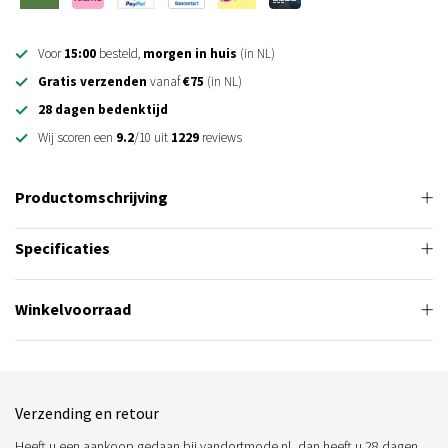
Voor
15:00
besteld,
morgen in huis
(in NL)
Gratis verzenden
vanaf
€75
(in NL)
28 dagen bedenktijd
Wij scoren een
9.2
/10 uit
1229
reviews
Productomschrijving
Specificaties
Winkelvoorraad
Verzending en retour
Heeft u een aankoop gedaan bij vandortmode.nl, dan heeft u 28 dagen