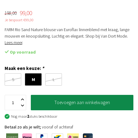
99,00
198,00
Je bespaart €99,00
FARM Rio Sand Nature blouse van Euroflax linnenblend met kraag, lange
mouwen en knoopsluiting. Luchtig en elegant. Shop bij Van Dort Mode.
Lees meer
.
Op voorraad
Maak een keuze:
*
M
S
L
Toevoegen aan winkelwagen
Nog maar
2
stuks beschikbaar
Betaal zo als je wilt;
vooraf of achteraf