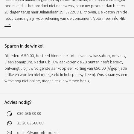
bedenktijd. Is het product niet naar wens, stuur uw product dan binnen
28 dagen terug naar Julianalaan 19, 3722GD Bilthoven. De kosten van de
retourzending zijn voor rekening van de consument. Voor meer info
klik
hier
Sparen in de winkel
Bij iedere € 50,00, besteed binnen het totaal van uw kassabon, ontvangt
u één spaarpunt. Nadat u bij uw aankopen de 20 punten heeft bereikt,
ontvangt u bij uw volgende aankoop een korting van €50,00 (Afgeprijsde
artikelen worden niet meegeteld in het spaarsysteem). Ons spaarsysteem
werkt nog niet online, maar hier zijn we mee bezig.
Advies nodig?
030-636 88 88
31 30 636 88 88
online@vandortmode.nl