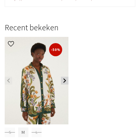
Recent bekeken
-50%
S
M
L