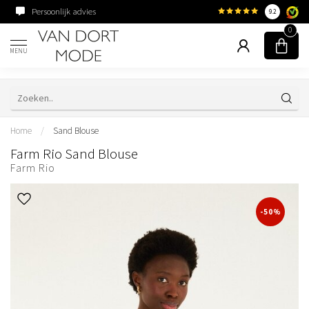
Persoonlijk advies
Familiebedrijf sinds 195
9.2
0
MENU
Home
/
Sand Blouse
Farm Rio Sand Blouse
Farm Rio
-50%