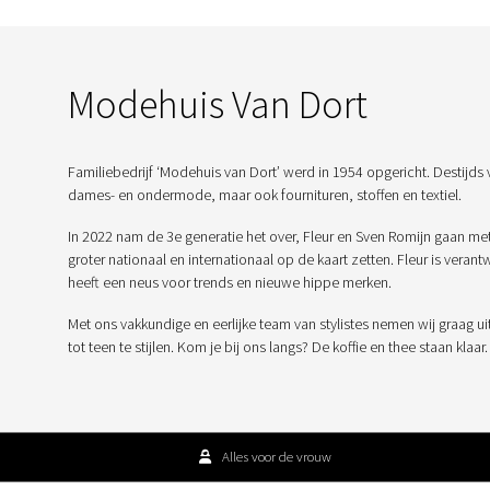
Modehuis Van Dort
Familiebedrijf ‘Modehuis van Dort’ werd in 1954 opgericht. Destijds 
dames- en ondermode, maar ook fournituren, stoffen en textiel.
In 2022 nam de 3e generatie het over, Fleur en Sven Romijn gaan me
groter nationaal en internationaal op de kaart zetten. Fleur is veran
heeft een neus voor trends en nieuwe hippe merken.
Met ons vakkundige en eerlijke team van stylistes nemen wij graag ui
tot teen te stijlen. Kom je bij ons langs? De koffie en thee staan klaar.
Alles voor de vrouw