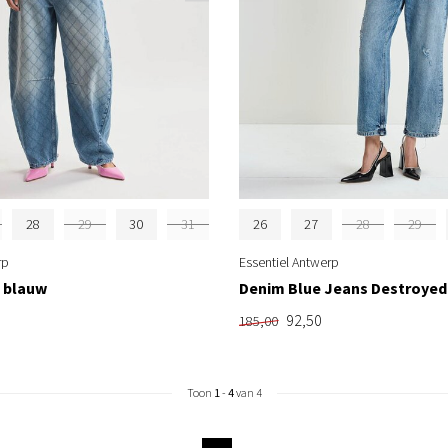
28
29
30
31
26
27
28
29
rp
Essentiel Antwerp
l blauw
Denim Blue Jeans Destroyed
92,50
185,00
Toon
1
-
4
van 4