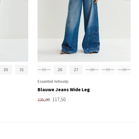
30
31
25
26
27
28
29
30
Essentiel Antwerp
Blauwe Jeans Wide Leg
117,50
235,00