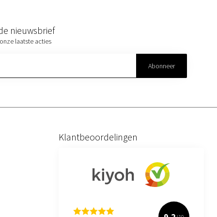
r de nieuwsbrief
onze laatste acties
Abonneer
Klantbeoordelingen
9.2
/10