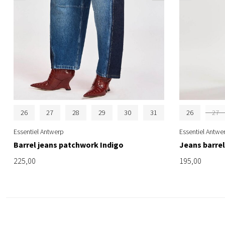
26
27
28
29
30
31
26
27
Essentiel Antwerp
Essentiel Antwe
Barrel jeans patchwork Indigo
Jeans barre
225,00
195,00