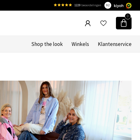
1229
beoordelingen
9.2
0
Shop the look
Winkels
Klantenservice