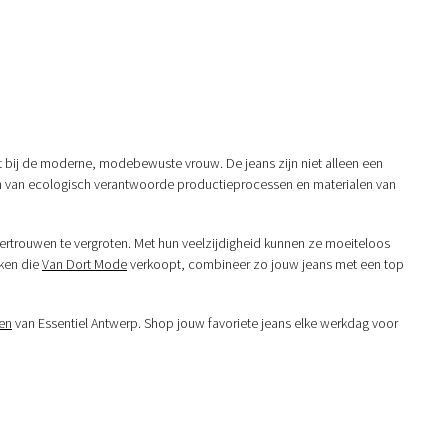
ast bij de moderne, modebewuste vrouw. De jeans zijn niet alleen een
en van ecologisch verantwoorde productieprocessen en materialen van
lfvertrouwen te vergroten. Met hun veelzijdigheid kunnen ze moeiteloos
rken die
Van Dort Mode
verkoopt, combineer zo jouw jeans met een top
en
van Essentiel Antwerp. Shop jouw favoriete jeans elke werkdag voor