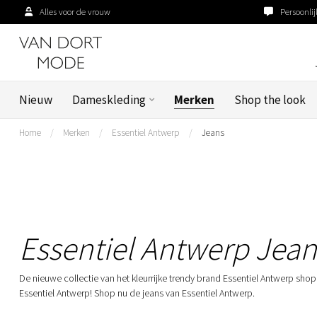
Alles voor de vrouw
Persoonlij
Nieuw
Dameskleding
Merken
Shop the look
Home
/
Merken
/
Essentiel Antwerp
/
Jeans
Essentiel Antwerp Jean
De nieuwe collectie van het kleurrijke trendy brand Essentiel Antwerp shop
Essentiel Antwerp! Shop nu de jeans van Essentiel Antwerp.