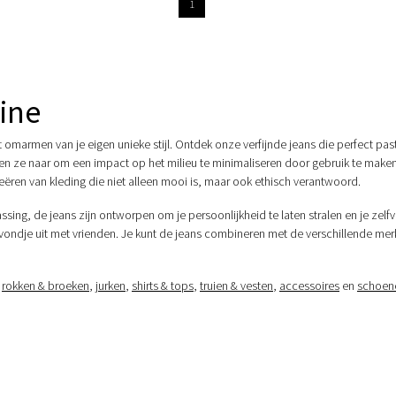
1
ine
t omarmen van je eigen unieke stijl. Ontdek onze verfijnde jeans die perfect p
n ze naar om een impact op het milieu te minimaliseren door gebruik te mak
reëren van kleding die niet alleen mooi is, maar ook ethisch verantwoord.
assing, de jeans zijn ontworpen om je persoonlijkheid te laten stralen en je ze
avondje uit met vrienden. Je kunt de jeans combineren met de verschillende me
,
rokken & broeken
,
jurken
,
shirts & tops
,
truien & vesten
,
accessoires
en
schoen