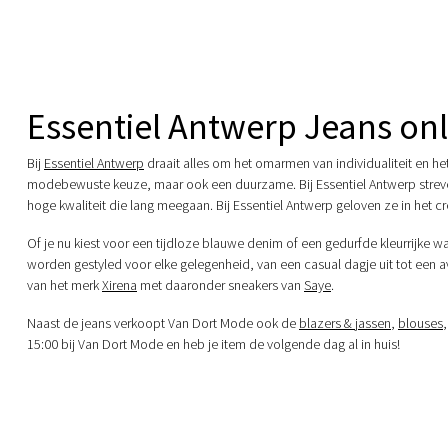
Essentiel Antwerp Jeans onl
Bij
Essentiel Antwerp
draait alles om het omarmen van individualiteit en he
modebewuste keuze, maar ook een duurzame. Bij Essentiel Antwerp streve
hoge kwaliteit die lang meegaan. Bij Essentiel Antwerp geloven ze in het c
Of je nu kiest voor een tijdloze blauwe denim of een gedurfde kleurrijke w
worden gestyled voor elke gelegenheid, van een casual dagje uit tot een 
van het merk
Xirena
met daaronder sneakers van
Saye
.
Naast de jeans verkoopt Van Dort Mode ook de
blazers & jassen
,
blouses
15:00 bij Van Dort Mode en heb je item de volgende dag al in huis!