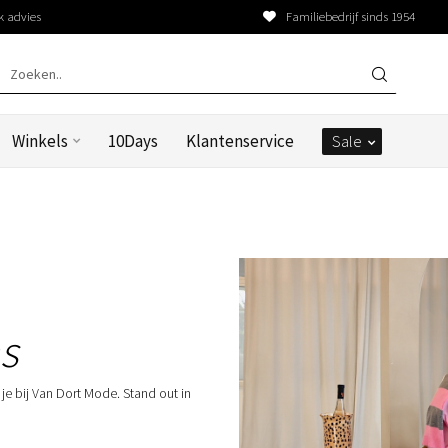
k advies
Familiebedrijf sinds 1954
Winkels
10Days
Klantenservice
Sale
s
 je bij Van Dort Mode. Stand out in