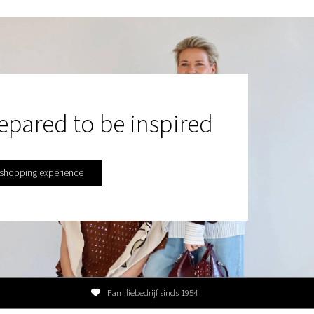
epared to be inspired
 shopping experience
Familiebedrijf sinds 1954